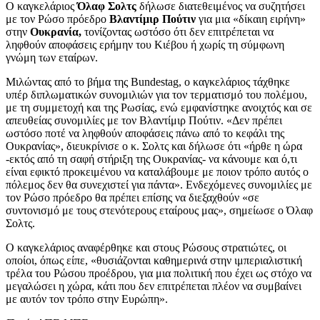
Ο καγκελάριος
Όλαφ Σολτς
δήλωσε διατεθειμένος να συζητήσει
με τον Ρώσο πρόεδρο
Βλαντίμιρ Πούτιν
για μια «δίκαιη ειρήνη»
στην
Ουκρανία,
τονίζοντας ωστόσο ότι δεν επιτρέπεται να
ληφθούν αποφάσεις ερήμην του Κιέβου ή χωρίς τη σύμφωνη
γνώμη των εταίρων.
Μιλώντας από το βήμα της Bundestag, ο καγκελάριος τάχθηκε
υπέρ διπλωματικών συνομιλιών για τον τερματισμό του πολέμου,
με τη συμμετοχή και της Ρωσίας, ενώ εμφανίστηκε ανοιχτός και σε
απευθείας συνομιλίες με τον Βλαντίμιρ Πούτιν. «Δεν πρέπει
ωστόσο ποτέ να ληφθούν αποφάσεις πάνω από το κεφάλι της
Ουκρανίας», διευκρίνισε ο κ. Σολτς και δήλωσε ότι «ήρθε η ώρα
-εκτός από τη σαφή στήριξη της Ουκρανίας- να κάνουμε και ό,τι
είναι εφικτό προκειμένου να καταλάβουμε με ποιον τρόπο αυτός ο
πόλεμος δεν θα συνεχιστεί για πάντα». Ενδεχόμενες συνομιλίες με
τον Ρώσο πρόεδρο θα πρέπει επίσης να διεξαχθούν «σε
συντονισμό με τους στενότερους εταίρους μας», σημείωσε ο Όλαφ
Σολτς.
Ο καγκελάριος αναφέρθηκε και στους Ρώσους στρατιώτες, οι
οποίοι, όπως είπε, «θυσιάζονται καθημερινά στην ιμπεριαλιστική
τρέλα του Ρώσου προέδρου, για μια πολιτική που έχει ως στόχο να
μεγαλώσει η χώρα, κάτι που δεν επιτρέπεται πλέον να συμβαίνει
με αυτόν τον τρόπο στην Ευρώπη».