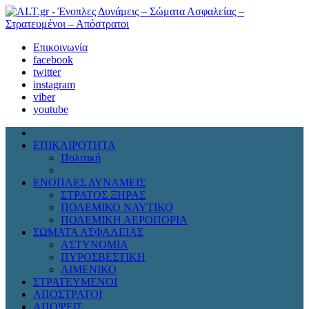
Επικοινωνία
facebook
twitter
instagram
viber
youtube
ΕΠΙΚΑΙΡΟΤΗΤΑ
Πολιτική
Διεθνή
ΕΝΟΠΛΕΣ ΔΥΝΑΜΕΙΣ
ΣΤΡΑΤΟΣ ΞΗΡΑΣ
ΠΟΛΕΜΙΚΟ ΝΑΥΤΙΚΟ
ΠΟΛΕΜΙΚΗ ΑΕΡΟΠΟΡΙΑ
ΣΩΜΑΤΑ ΑΣΦΑΛΕΙΑΣ
ΑΣΤΥΝΟΜΙΑ
ΠΥΡΟΣΒΕΣΤΙΚΗ
ΛΙΜΕΝΙΚΟ
ΣΤΡΑΤΕΥΜΕΝΟΙ
ΑΠΟΣΤΡΑΤΟΙ
ΑΠΟΨΕΙΣ