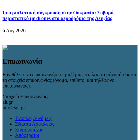
Ιμπεριαλιστική σύγκρουση στην Ουκρανία: Σοβαρό
περιστατικό με drones στο αεροδρόμιο της Λειψίας
6 Αυγ 2026
Επικοινωνία
Εάν θέλετε να επικοινωνήσετε μαζί μας, στείλτε το μήνυμά σας και
τα στοιχεία επικοινωνίας (όνομα, επίθετο, και τηλέφωνο
επικοινωνίας).
Στοιχεία Επικοινωνίας:
alt.gr
info@alt.gr
Ένοπλες Δυνάμεις
Σώματα Ασφαλείας
Στρατευμένοι
Απόστρατοι