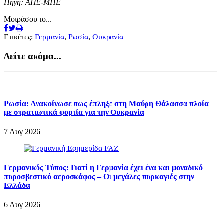
Πηγή: ΑΠΕ-ΜΠΕ
Μοιράσου το...
Ετικέτες:
Γερμανία
,
Ρωσία
,
Ουκρανία
Δείτε ακόμα...
Ρωσία: Ανακοίνωσε πως έπληξε στη Μαύρη Θάλασσα πλοία
με στρατιωτικά φορτία για την Ουκρανία
7 Αυγ 2026
Γερμανικός Τύπος: Γιατί η Γερμανία έχει ένα και μοναδικό
πυροσβεστικό αεροσκάφος – Οι μεγάλες πυρκαγιές στην
Ελλάδα
6 Αυγ 2026