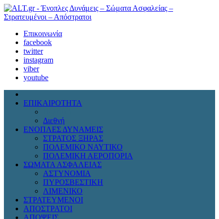
Επικοινωνία
facebook
twitter
instagram
viber
youtube
ΕΠΙΚΑΙΡΟΤΗΤΑ
Πολιτική
Διεθνή
ΕΝΟΠΛΕΣ ΔΥΝΑΜΕΙΣ
ΣΤΡΑΤΟΣ ΞΗΡΑΣ
ΠΟΛΕΜΙΚΟ ΝΑΥΤΙΚΟ
ΠΟΛΕΜΙΚΗ ΑΕΡΟΠΟΡΙΑ
ΣΩΜΑΤΑ ΑΣΦΑΛΕΙΑΣ
ΑΣΤΥΝΟΜΙΑ
ΠΥΡΟΣΒΕΣΤΙΚΗ
ΛΙΜΕΝΙΚΟ
ΣΤΡΑΤΕΥΜΕΝΟΙ
ΑΠΟΣΤΡΑΤΟΙ
ΑΠΟΨΕΙΣ