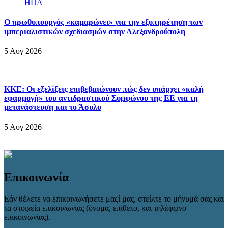
Ο πρωθυπουργός «καμαρώνει» για την εξυπηρέτηση των
ιμπεριαλιστικών σχεδιασμών στην Αλεξανδρούπολη
5 Αυγ 2026
ΚΚΕ: Οι εξελίξεις επιβεβαιώνουν πώς δεν υπάρχει «καλή
εφαρμογή» του αντιδραστικού Συμφώνου της ΕΕ για τη
μετανάστευση και το Άσυλο
5 Αυγ 2026
Επικοινωνία
Εάν θέλετε να επικοινωνήσετε μαζί μας, στείλτε το μήνυμά σας και
τα στοιχεία επικοινωνίας (όνομα, επίθετο, και τηλέφωνο
επικοινωνίας).