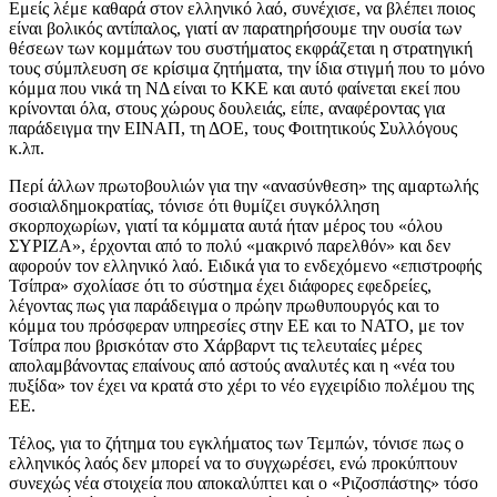
Εμείς λέμε καθαρά στον ελληνικό λαό, συνέχισε, να βλέπει ποιος
είναι βολικός αντίπαλος, γιατί αν παρατηρήσουμε την ουσία των
θέσεων των κομμάτων του συστήματος εκφράζεται η στρατηγική
τους σύμπλευση σε κρίσιμα ζητήματα, την ίδια στιγμή που το μόνο
κόμμα που νικά τη ΝΔ είναι το ΚΚΕ και αυτό φαίνεται εκεί που
κρίνονται όλα, στους χώρους δουλειάς, είπε, αναφέροντας για
παράδειγμα την ΕΙΝΑΠ, τη ΔΟΕ, τους Φοιτητικούς Συλλόγους
κ.λπ.
Περί άλλων πρωτοβουλιών για την «ανασύνθεση» της αμαρτωλής
σοσιαλδημοκρατίας, τόνισε ότι θυμίζει συγκόλληση
σκορποχωρίων, γιατί τα κόμματα αυτά ήταν μέρος του «όλου
ΣΥΡΙΖΑ», έρχονται από το πολύ «μακρινό παρελθόν» και δεν
αφορούν τον ελληνικό λαό. Ειδικά για το ενδεχόμενο «επιστροφής
Τσίπρα» σχολίασε ότι το σύστημα έχει διάφορες εφεδρείες,
λέγοντας πως για παράδειγμα ο πρώην πρωθυπουργός και το
κόμμα του πρόσφεραν υπηρεσίες στην ΕΕ και το ΝΑΤΟ, με τον
Τσίπρα που βρισκόταν στο Χάρβαρντ τις τελευταίες μέρες
απολαμβάνοντας επαίνους από αστούς αναλυτές και η «νέα του
πυξίδα» τον έχει να κρατά στο χέρι το νέο εγχειρίδιο πολέμου της
ΕΕ.
Τέλος, για το ζήτημα του εγκλήματος των Τεμπών, τόνισε πως ο
ελληνικός λαός δεν μπορεί να το συγχωρέσει, ενώ προκύπτουν
συνεχώς νέα στοιχεία που αποκαλύπτει και ο «Ριζοσπάστης» τόσο