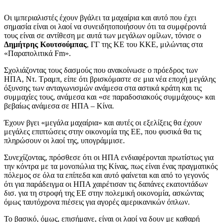
Οι ιμπεριαλιστές έχουν βγάλει τα μαχαίρια και αυτό που έχει
σημασία είναι οι λαοί να συνειδητοποιήσουν ότι τα συμφέροντά
τους είναι σε αντίθεση με αυτά των μεγάλων ομίλων, τόνισε ο
Δημήτρης Κουτσούμπας
, ΓΓ της ΚΕ του ΚΚΕ, μιλώντας στα
«Παραπολιτικά Fm».
Σχολιάζοντας τους δασμούς που ανακοίνωσε ο πρόεδρος των
ΗΠΑ, Ντ. Τραμπ, είπε ότι βρισκόμαστε σε μια νέα εποχή μεγάλης
όξυνσης των ανταγωνισμών ανάμεσα στα αστικά κράτη και τις
συμμαχίες τους, ανάμεσα και «σε παραδοσιακούς συμμάχους» και
βεβαίως ανάμεσα σε ΗΠΑ – Κίνα.
Έχουν βγει «μεγάλα μαχαίρια» και αυτές οι εξελίξεις θα έχουν
μεγάλες επιπτώσεις στην οικονομία της ΕΕ, που φυσικά θα τις
πληρώσουν οι λαοί της, υπογράμμισε.
Συνεχίζοντας, πρόσθεσε ότι οι ΗΠΑ ενδιαφέρονται πρωτίστως για
την κόντρα με τα μονοπώλια της Κίνας, πως είναι ένας πραγματικός
πόλεμος σε όλα τα επίπεδα και αυτό φαίνεται και από το γεγονός
ότι για παράδειγμα οι ΗΠΑ χαιρέτισαν τις δαπάνες εκατοντάδων
δισ. για τη στροφή της ΕΕ στην πολεμική οικονομία, ασκώντας
όμως ταυτόχρονα πιέσεις για αγορές αμερικανικών όπλων.
Το βασικό, όμως, επισήμανε, είναι οι λαοί να δουν με καθαρή