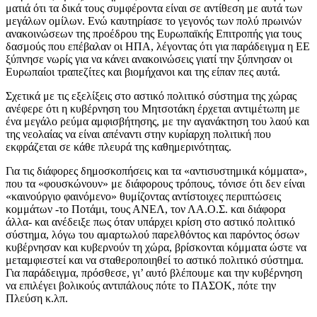
ματιά ότι τα δικά τους συμφέροντα είναι σε αντίθεση με αυτά των
μεγάλων ομίλων. Ενώ καυτηρίασε το γεγονός των πολύ πρωινών
ανακοινώσεων της προέδρου της Ευρωπαϊκής Επιτροπής για τους
δασμούς που επέβαλαν οι ΗΠΑ, λέγοντας ότι για παράδειγμα η ΕΕ
ξύπνησε νωρίς για να κάνει ανακοινώσεις γιατί την ξύπνησαν οι
Ευρωπαίοι τραπεζίτες και βιομήχανοι και της είπαν πες αυτά.
Σχετικά με τις εξελίξεις στο αστικό πολιτικό σύστημα της χώρας
ανέφερε ότι η κυβέρνηση του Μητσοτάκη έρχεται αντιμέτωπη με
ένα μεγάλο ρεύμα αμφισβήτησης, με την αγανάκτηση του λαού και
της νεολαίας να είναι απέναντι στην κυρίαρχη πολιτική που
εκφράζεται σε κάθε πλευρά της καθημερινότητας.
Για τις διάφορες δημοσκοπήσεις και τα «αντισυστημικά κόμματα»,
που τα «φουσκώνουν» με διάφορους τρόπους, τόνισε ότι δεν είναι
«καινούργιο φαινόμενο» θυμίζοντας αντίστοιχες περιπτώσεις
κομμάτων -το Ποτάμι, τους ΑΝΕΛ, τον ΛΑ.Ο.Σ. και διάφορα
άλλα- και ανέδειξε πως όταν υπάρχει κρίση στο αστικό πολιτικό
σύστημα, λόγω του αμαρτωλού παρελθόντος και παρόντος όσων
κυβέρνησαν και κυβερνούν τη χώρα, βρίσκονται κόμματα ώστε να
μεταμφιεστεί και να σταθεροποιηθεί το αστικό πολιτικό σύστημα.
Για παράδειγμα, πρόσθεσε, γι’ αυτό βλέπουμε και την κυβέρνηση
να επιλέγει βολικούς αντιπάλους πότε το ΠΑΣΟΚ, πότε την
Πλεύση κ.λπ.