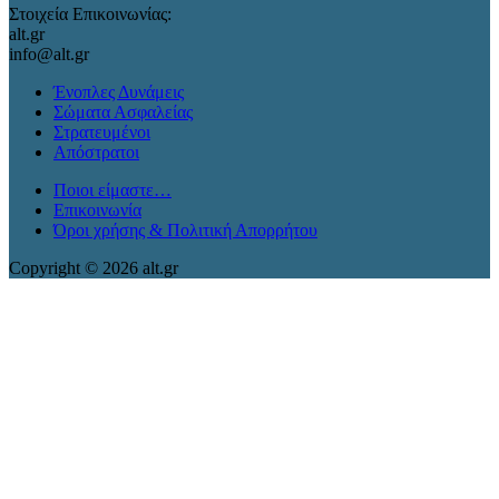
Στοιχεία Επικοινωνίας:
alt.gr
info@alt.gr
Ένοπλες Δυνάμεις
Σώματα Ασφαλείας
Στρατευμένοι
Απόστρατοι
Ποιοι είμαστε…
Επικοινωνία
Όροι χρήσης & Πολιτική Απορρήτου
Copyright © 2026 alt.gr