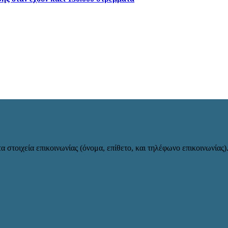
α στοιχεία επικοινωνίας (όνομα, επίθετο, και τηλέφωνο επικοινωνίας)