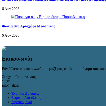
6 Αυγ 2026
Φωτιά στο Αριοχώρι Μεσσηνίας
6 Αυγ 2026
Επικοινωνία
Εάν θέλετε να επικοινωνήσετε μαζί μας, στείλτε το μήνυμά σας και τ
Στοιχεία Επικοινωνίας:
alt.gr
info@alt.gr
Ένοπλες Δυνάμεις
Σώματα Ασφαλείας
Στρατευμένοι