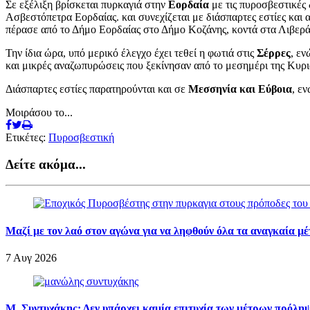
Σε εξέλιξη βρίσκεται πυρκαγιά στην
Εορδαία
με τις πυροσβεστικές
Ασβεστόπετρα Εορδαίας. και συνεχίζεται με διάσπαρτες εστίες και 
πέρασε από το Δήμο Εορδαίας στο Δήμο Κοζάνης, κοντά στα Λιβερά
Την ίδια ώρα, υπό μερικό έλεγχο έχει τεθεί η φωτιά στις
Σέρρες
, εν
και μικρές αναζωπυρώσεις που ξεκίνησαν από το μεσημέρι της Κυρ
Διάσπαρτες εστίες παρατηρούνται και σε
Μεσσηνία και Εύβοια
, ε
Μοιράσου το...
Ετικέτες:
Πυροσβεστική
Δείτε ακόμα...
Μαζί με τον λαό στον αγώνα για να ληφθούν όλα τα αναγκαία μ
7 Αυγ 2026
Μ. Συντυχάκης: Δεν υπάρχει καμία επιτυχία των μέτρων πρόληψ