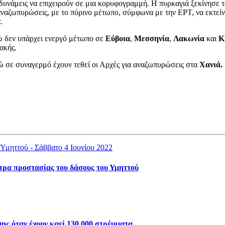
 δυνάμεις να επιχειρούν σε μια κορυφογραμμή. Η πυρκαγιά ξεκίνησε
αναζωπυρώσεις, με το πύρινο μέτωπο, σύμφωνα με την ΕΡΤ, να εκτείν
.
ώ δεν υπάρχει ενεργό μέτωπο σε
Εύβοια
,
Μεσσηνία
,
Λακωνία
και
Κ
ιακής.
νώ σε συναγερμό έχουν τεθεί οι Αρχές για αναζωπυρώσεις στα
Χανιά.
έτρα προστασίας του δάσους του Υμηττού
ης όταν έχουν καεί 130.000 στρέμματα