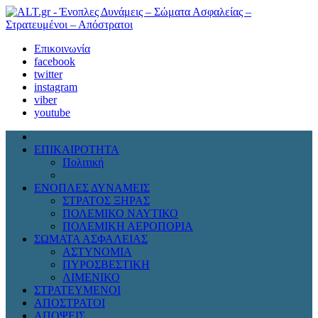
Επικοινωνία
facebook
twitter
instagram
viber
youtube
ΕΠΙΚΑΙΡΟΤΗΤΑ
Πολιτική
Διεθνή
ΕΝΟΠΛΕΣ ΔΥΝΑΜΕΙΣ
ΣΤΡΑΤΟΣ ΞΗΡΑΣ
ΠΟΛΕΜΙΚΟ ΝΑΥΤΙΚΟ
ΠΟΛΕΜΙΚΗ ΑΕΡΟΠΟΡΙΑ
ΣΩΜΑΤΑ ΑΣΦΑΛΕΙΑΣ
ΑΣΤΥΝΟΜΙΑ
ΠΥΡΟΣΒΕΣΤΙΚΗ
ΛΙΜΕΝΙΚΟ
ΣΤΡΑΤΕΥΜΕΝΟΙ
ΑΠΟΣΤΡΑΤΟΙ
ΑΠΟΨΕΙΣ