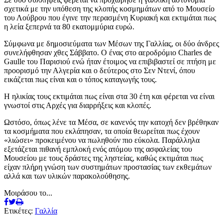
σχετικά με την υπόθεση της κλοπής κοσμημάτων από το Μουσείο
του Λούβρου που έγινε την περασμένη Κυριακή και εκτιμάται πως
η λεία ξεπερνά τα 80 εκατομμύρια ευρώ.
Σύμφωνα με δημοσιεύματα των Μέσων της Γαλλίας, οι δύο άνδρες
συνελήφθησαν χθες Σάββατο. Ο ένας στο αεροδρόμιο Charles de
Gaulle του Παρισιού ενώ ήταν έτοιμος να επιβιβαστεί σε πτήση με
προορισμό την Αλγερία και ο δεύτερος στο Σεν Ντενί, όπου
εικάζεται πως είναι και ο τόπος καταγωγής τους.
Η ηλικίας τους εκτιμάται πως είναι στα 30 έτη και φέρεται να είναι
γνωστοί στις Αρχές για διαρρήξεις και κλοπές.
Ωστόσο, όπως λένε τα Μέσα, σε κανενός την κατοχή δεν βρέθηκαν
τα κοσμήματα που εκλάπησαν, τα οποία θεωρείται πως έχουν
«λιώσει» προκειμένου να πωληθούν πιο εύκολα. Παράλληλα
εξετάζεται πιθανή εμπλοκή ενός ατόμου της ασφαλείας του
Μουσείου με τους δράστες της ληστείας, καθώς εκτιμάται πως
είχαν πλήρη γνώση των συστημάτων προστασίας των εκθεμάτων
αλλά και των υλικών παρακολούθησης.
Μοιράσου το...
Ετικέτες:
Γαλλία