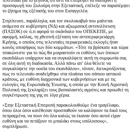
τελευταία για το γεγονός ότι αντί να επιτρέψει να διαταχθεί η
προσαγωγή του Ξυλούρη στην Εξεταστική, επέλεξε να παραπέμψει
το ζήτημα της εξέτασής του στον Εισαγγελέα.
Στηλίτευσε, παράλληλα, και τον σκυλοκαβγά που μαίνεται
ανάμεσα σε κυβέρνηση (ΝΔ) και αξιωματική αντιπολίτευση
(ΠΑΣΟΚ) σε ό,τι αφορά το σκάνδαλο του ΟΠΕΚΕΠΕ, με
αφορμή, κιόλας, τη χθεσινή εξέταση του αντιπεριφερειάρχη
Κρήτης, ο οποίος στις τελευταίες περιφερειακές εκλογές ήταν
κοινός υποψήφιος των δύο κομμάτων. «Τότε τα βρίσκατε και τώρα
τσακώνεστε για το πώς θα μοιραστούν οι ευθύνες των όποιων
σκανδάλων υπάρχουν και να συγκαλύψετε αυτή τη συμφωνία σας
σε όλη αυτή τη διαδικασία. Αλλά πάνω απ’ όλα θέλετε να
συγκαλύψετε την ουσία του σκανδάλου», τόνισε, διευκρινίζοντας
πως το τελευταίο αναδείχθηκε στα πλαίσια του σάπιου αστικού
κράτους, με ευθύνη διαχρονικά των κυβερνήσεων και με τις
ευλογίες της Ευρωπαϊκής Ένωσης, η οποία με την Κοινή Αγροτική
Πολιτική της ξεκληρίζει τους βιοπαλαιστές αγρότες και προωθεί τη
συγκέντρωση της γης σε λίγα χέρια.
«Στην Εξεταστική Επιτροπή παρακολουθούμε ένα τραγέλαφο,
όπου όλοι όσοι κατέθεσαν προσπαθούν να καλύψουν τα δικά τους
πεπραγμένα, να πουν ότι όλα καλώς τα έκαναν όσο αυτοί είχαν
ευθύνη και να πετάξουν το μπαλάκι στους υπόλοιπους»,
συμπλήρωσε.