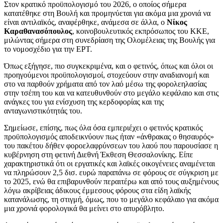
Στον κρατικό προϋπολογισμό του 2026, ο οποίος σήμερα
κατατέθηκε στη Βουλή και προμηνύεται για ακόμα μια χρονιά να
είναι αντιλαϊκός, αναφέρθηκε, ανάμεσα σε άλλα, ο
Νίκος
Καραθανασόπουλος
, κοινοβουλευτικός εκπρόσωπος του ΚΚΕ,
μιλώντας σήμερα στη συνεδρίαση της Ολομέλειας της Βουλής για
το νομοσχέδιο για την ΕΡΤ.
Όπως εξήγησε, πιο συγκεκριμένα, και ο φετινός, όπως και όλοι οι
προηγούμενοι προϋπολογισμοί, στοχεύουν στην αναδιανομή και
στο να παρθούν χρήματα από τον λαό μέσω της φορολεηλασίας
στην τσέπη του και να κατευθυνθούν στο μεγάλο κεφάλαιο και στις
ανάγκες του για ενίσχυση της κερδοφορίας και της
ανταγωνιστικότητάς του.
Σημείωσε, επίσης, πως όλα όσα εμπεριέχει ο φετινός κρατικός
προϋπολογισμός αποδεικνύουν πως ήταν «άνθρακας ο θησαυρός»
του πακέτου δήθεν φοροελαφρύνσεων του λαού που παρουσίασε η
κυβέρνηση στη φετινή Διεθνή Έκθεση Θεσσαλονίκης. Είπε
χαρακτηριστικά ότι οι εργατικές και λαϊκές οικογένειες αναμένεται
να πληρώσουν 2,5 δισ. ευρώ παραπάνω σε φόρους σε σύγκριση με
το 2025, ενώ θα επιβαρυνθούν περαιτέρω και από τους αυξημένους
λόγω ακρίβειας άδικους έμμεσους φόρους στα είδη λαϊκής
κατανάλωσης, τη στιγμή, όμως, που το μεγάλο κεφάλαιο για ακόμα
μια χρονιά φορολογικά θα μείνει στο απυρόβλητο.