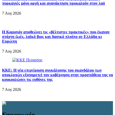
πυρκαγιές μόνο οργή και αγανάκτηση προκαλούν στον λαό
7 Αυγ 2026
Η Κομισιόν αποθεώνει τις «βέλτιστες πρακτικές» που έκαναν
στάχτη ζωές, λαϊκό βιος και δασικό πλούτο σε Ελλάδα κι
Ευρώπη
7 Αυγ 2026
ΚΚΕ: Η νέα επιχείρηση συγκάλυψης του σκανδάλου των
υποκλοπών εξυπηρετεί την κυβέρνηση στην προσπάθεια της να
κουκουλώσει τις ευθύνες της
7 Αυγ 2026
Επικοινωνία