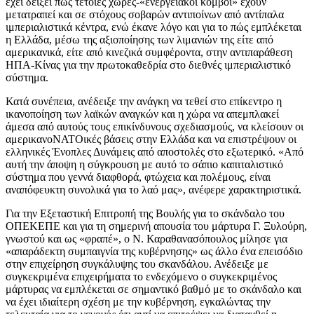
έχει δείξει πως τέτοιες χώρες-«ενεργειακοί κόμβοι» έχουν
μετατραπεί και σε στόχους σοβαρών αντιποίνων από αντίπαλα
ιμπεριαλιστικά κέντρα, ενώ έκανε λόγο και για το πώς εμπλέκεται
η Ελλάδα, μέσω της αξιοποίησης των λιμανιών της είτε από
αμερικανικά, είτε από κινεζικά συμφέροντα, στην αντιπαράθεση
ΗΠΑ-Κίνας για την πρωτοκαθεδρία στο διεθνές ιμπεριαλιστικό
σύστημα.
Κατά συνέπεια, ανέδειξε την ανάγκη να τεθεί στο επίκεντρο η
ικανοποίηση των λαϊκών αναγκών και η χώρα να απεμπλακεί
άμεσα από αυτούς τους επικίνδυνους σχεδιασμούς, να κλείσουν οι
αμερικανοΝΑΤΟικές βάσεις στην Ελλάδα και να επιστρέψουν οι
ελληνικές Ένοπλες Δυνάμεις από αποστολές στο εξωτερικό. «Από
αυτή την άποψη η σύγκρουση με αυτό το σάπιο καπιταλιστικό
σύστημα που γεννά διαφθορά, φτώχεια και πολέμους, είναι
αναπόφευκτη συνολικά για το λαό μας», ανέφερε χαρακτηριστικά.
Για την Εξεταστική Επιτροπή της Βουλής για το σκάνδαλο του
ΟΠΕΚΕΠΕ και για τη σημερινή απουσία του μάρτυρα Γ. Ξυλούρη,
γνωστού και ως «φραπέ», ο Ν. Καραθανασόπουλος μίλησε για
«απαράδεκτη συμπαιγνία της κυβέρνησης» ως άλλο ένα επεισόδιο
στην επιχείρηση συγκάλυψης του σκανδάλου. Ανέδειξε με
συγκεκριμένα επιχειρήματα το ενδεχόμενο ο συγκεκριμένος
μάρτυρας να εμπλέκεται σε σημαντικό βαθμό με το σκάνδαλο και
να έχει ιδιαίτερη σχέση με την κυβέρνηση, εγκαλώντας την