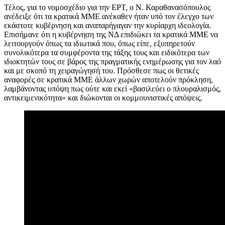
Τέλος, για το νομοσχέδιο για την ΕΡΤ, ο Ν. Καραθανασόπουλος
ανέδειξε ότι τα κρατικά ΜΜΕ ανέκαθεν ήταν υπό τον έλεγχο των
εκάστοτε κυβέρνηση και αναπαρήγαγαν την κυρίαρχη ιδεολογία.
Επισήμανε ότι η κυβέρνηση της ΝΔ επιδιώκει τα κρατικά ΜΜΕ να
λειτουργούν όπως τα ιδιωτικά που, όπως είπε, εξυπηρετούν
συνολικότερα τα συμφέροντα της τάξης τους και ειδικότερα των
ιδιοκτητών τους σε βάρος της πραγματικής ενημέρωσης για τον λαό
και με σκοπό τη χειραγώγησή του. Πρόσθεσε πως οι θετικές
αναφορές σε κρατικά ΜΜΕ άλλων χωρών αποτελούν πρόκληση,
λαμβάνοντας υπόψη πως ούτε και εκεί «βασιλεύει ο πλουραλισμός,
αντικειμενικότητα» και διώκονται οι κομμουνιστικές απόψεις.