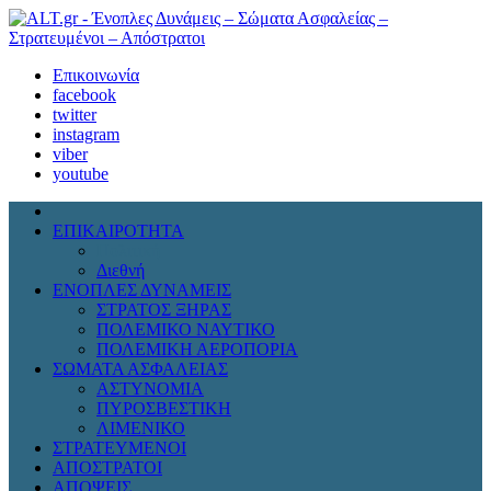
Επικοινωνία
facebook
twitter
instagram
viber
youtube
ΕΠΙΚΑΙΡΟΤΗΤΑ
Πολιτική
Διεθνή
ΕΝΟΠΛΕΣ ΔΥΝΑΜΕΙΣ
ΣΤΡΑΤΟΣ ΞΗΡΑΣ
ΠΟΛΕΜΙΚΟ ΝΑΥΤΙΚΟ
ΠΟΛΕΜΙΚΗ ΑΕΡΟΠΟΡΙΑ
ΣΩΜΑΤΑ ΑΣΦΑΛΕΙΑΣ
ΑΣΤΥΝΟΜΙΑ
ΠΥΡΟΣΒΕΣΤΙΚΗ
ΛΙΜΕΝΙΚΟ
ΣΤΡΑΤΕΥΜΕΝΟΙ
ΑΠΟΣΤΡΑΤΟΙ
ΑΠΟΨΕΙΣ