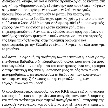
Διευκρίνισε, ακόμα, ότι και ο φετινός προϋπολογισμός κινείται στη
λογική της «δημοσιονομικής εξυγίανσης» που προβλέπει «κόφτες»
στην ικανοποίηση κρίσιμων κοινωνικών λαϊκών αναγκών,
προκειμένου να εξυπηρετηθούν τα ματωμένα πρωτογενή
πλεονάσματα και το δυσβάσταχτο κρατικό χρέος, για το οποίο δεν
ευθύνεται ο λαός. Αλλά και για να διαμορφωθεί «δημοσιονομικός
χώρος» για την ενίσχυση με ζεστό κρατικό χρήμα των
επιχειρηματικών ομίλων και των εξοπλιστικών προγραμμάτων σε
συνθήκες σφοδρών ιμπεριαλιστικών ανταγωνισμών και στροφής
της Ευρωπαϊκής Ένωσης στην πολεμική οικονομία και
προετοιμασία, με την Ελλάδα να είναι μπλεγμένη σε όλα αυτά «με
τα μπούνια».
Μάλιστα, με αφορμή, τη συζήτηση των τελευταίων ημερών για την
επενδυτική βαθμίδα, ο Ν. Καραθανασόπουλος επισήμανε ότι αυτό
που συγκαλύπτουν τα κόμματα του συστήματος είναι πως κριτήριο
για την επίτευξή της είναι η υλοποίηση μιας σειράς αντιλαϊκών
μεταρρυθμίσεων, με αποτέλεσμα τη διεύρυνση των κοινωνικών
ανισοτήτων, της εξαθλίωσης και της εκμετάλλευσης των
εργαζομένων και του λαού.
Ο κοινοβουλευτικός εκπρόσωπος του ΚΚΕ έκανε ειδική αναφορά
και στις πρόσφατες συμφωνίες που υπογράφηκαν, συνοδευόμενες
και από τα αντίστοιχα κυβερνητικά πανηγύρια περί μετατροπής της
χώρας σε «ενεργειακό κόμβο». Ειδικότερα εξήγησε ότι η εμπειρία