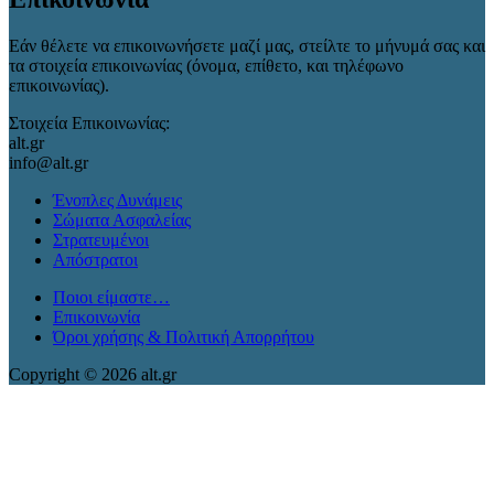
Εάν θέλετε να επικοινωνήσετε μαζί μας, στείλτε το μήνυμά σας και
τα στοιχεία επικοινωνίας (όνομα, επίθετο, και τηλέφωνο
επικοινωνίας).
Στοιχεία Επικοινωνίας:
alt.gr
info@alt.gr
Ένοπλες Δυνάμεις
Σώματα Ασφαλείας
Στρατευμένοι
Απόστρατοι
Ποιοι είμαστε…
Επικοινωνία
Όροι χρήσης & Πολιτική Απορρήτου
Copyright © 2026 alt.gr