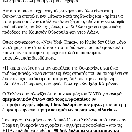
«λήξη» του πολέμου ή για μια εκεχειρία.
Αυτό στο οποίο μέχρι στιγμής συνηγορούν όλοι είναι ότι η
Ουκρανία αποτελεί ένα μέτωπο κατά της Ρωσίας και «πρέπει να
μετατραπεί σε έναν ατσάλινο σκαντζόχοιρο, αδύνατον να καμφθεί
από πιθανούς εισβολείς», όπως είχε δηλώσει χαρακτηριστικά η
πρόεδρος της Κομισιόν Ούρσουλα φον ντερ Λάιεν.
Οπως αναφέρουν οι «New York Times», το Κίεβο δεν θέλει μόνο
να στηρίξει τον στρατό του κατά τη διάρκεια του πολέμου, αλλά
και να τον καταστήσει τη ραχοκοκαλιά οποιασδήποτε
μεταπολεμικής διευθέτησης.
«Η κύρια εγγύηση για την ασφάλεια της Ουκρανίας είναι ένας
πλήρως ικανός, καλά εκπαιδευμένος στρατός που θα παραμένει σε
διαρκή επιχειρησιακή ετοιμότητα», δήλωσε την περασμένη
βδομάδα ο Ουκρανός υπουργός Εσωτερικών
Ιχόρ Κλιμένκο.
Ο Ζελένσκι υπολογίζει ότι ο μηχανισμός του ΝΑΤΟ για
αγορά
αμερικανικών όπλων από τους Ευρωπαίους
θα
επιτρέψει
αγορές ύψους 1 δισ. δολαρίων τον μήνα,
με ιδιαίτερη
έμφαση στην απόκτηση
συστημάτων αεράμυνας «Patriot».
Τον περασμένο μήνα στον Λευκό Οίκο ο Ζελένσκι πρότεινε στον
Τραμπ η Ουκρανία να αγοράσει «εγγυήσεις ασφαλείας» από τις
ΗΠΑ, δηλαδή να διαθέσει
90 δισ. δολάρια για αμερικανικά