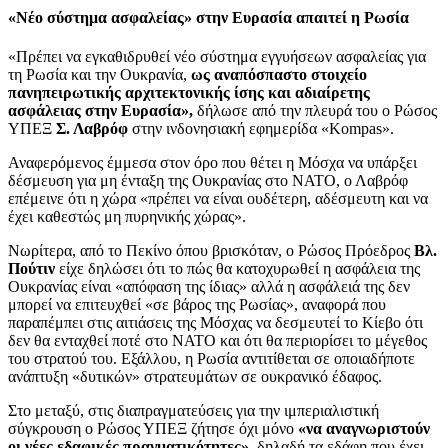
«Νέο σύστημα ασφαλείας» στην Ευρασία απαιτεί η Ρωσία
«Πρέπει να εγκαθιδρυθεί νέο σύστημα εγγυήσεων ασφαλείας για
τη Ρωσία και την Ουκρανία,
ως αναπόσπαστο στοιχείο
πανηπειρωτικής αρχιτεκτονικής ίσης και αδιαίρετης
ασφάλειας στην Ευρασία»,
δήλωσε από την πλευρά του ο Ρώσος
ΥΠΕΞ
Σ. Λαβρόφ
στην ινδονησιακή εφημερίδα «Kompas».
Αναφερόμενος έμμεσα στον όρο που θέτει η Μόσχα να υπάρξει
δέσμευση για μη ένταξη της Ουκρανίας στο NATO, ο Λαβρόφ
επέμεινε ότι η χώρα «πρέπει να είναι ουδέτερη, αδέσμευτη και να
έχει καθεστώς μη πυρηνικής χώρας».
Νωρίτερα, από το Πεκίνο όπου βρισκόταν, ο Ρώσος Πρόεδρος
Βλ.
Πούτιν
είχε δηλώσει ότι το πώς θα κατοχυρωθεί η ασφάλεια της
Ουκρανίας είναι «απόφαση της ίδιας» αλλά η ασφάλειά της δεν
μπορεί να επιτευχθεί «σε βάρος της Ρωσίας», αναφορά που
παραπέμπει στις αιτιάσεις της Μόσχας να δεσμευτεί το Κίεβο ότι
δεν θα ενταχθεί ποτέ στο ΝΑΤΟ και ότι θα περιορίσει το μέγεθος
του στρατού του. Εξάλλου, η Ρωσία αντιτίθεται σε οποιαδήποτε
ανάπτυξη «δυτικών» στρατευμάτων σε ουκρανικό έδαφος.
Στο μεταξύ, στις διαπραγματεύσεις για την ιμπεριαλιστική
σύγκρουση ο Ρώσος ΥΠΕΞ ζήτησε όχι μόνο
«να αναγνωριστούν
οι νέες εδαφικές πραγματικότητες»,
δηλαδή τα εδάφη που έχει