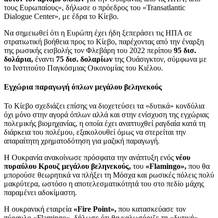
τους Ευρωπαίους», δήλωσε ο πρόεδρος του «Transatlantic
Dialogue Center», με έδρα το Κίεβο.
Να σημειωθεί ότι η Ευρώπη έχει ήδη ξεπεράσει τις ΗΠΑ σε
στρατιωτική βοήθεια προς το Κίεβο, παρέχοντας από την έναρξη
της ρωσικής εισβολής τον Φλεβάρη του 2022 περίπου
95 δισ.
δολάρια,
έναντι
75 δισ. δολαρίων
της Ουάσιγκτον, σύμφωνα με
το Ινστιτούτο Παγκόσμιας Οικονομίας του Κιέλου.
Εγχώρια παραγωγή όπλων μεγάλου βεληνεκούς
Το Κίεβο σχεδιάζει επίσης να διοχετεύσει τα «δυτικά» κονδύλια
όχι μόνο στην αγορά όπλων αλλά και στην ενίσχυση της εγχώριας
πολεμικής βιομηχανίας, η οποία έχει αναπτυχθεί ραγδαία κατά τη
διάρκεια του πολέμου, εξακολουθεί όμως να στερείται την
απαραίτητη χρηματοδότηση για μαζική παραγωγή.
Η Ουκρανία ανακοίνωσε πρόσφατα την ανάπτυξη ενός
νέου
πυραύλου Κρουζ μεγάλου βεληνεκούς,
του
«Flamingo»,
που θα
μπορούσε θεωρητικά να πλήξει τη Μόσχα και ρωσικές πόλεις πολύ
μακρύτερα, ωστόσο η αποτελεσματικότητά του στο πεδίο μάχης
παραμένει αδοκίμαστη.
Η ουκρανική εταιρεία
«Fire Point»,
που κατασκεύασε τον
πύραυλο «Flamingo», δήλωσε ότι θα καλωσόριζε τη «δυτική»