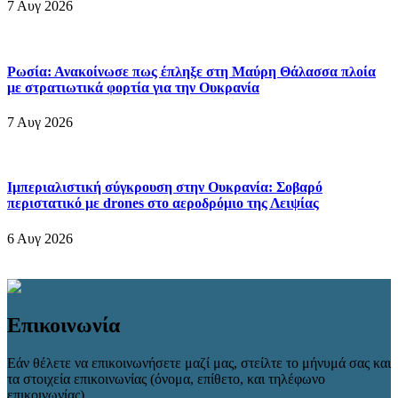
7 Αυγ 2026
Ρωσία: Ανακοίνωσε πως έπληξε στη Μαύρη Θάλασσα πλοία
με στρατιωτικά φορτία για την Ουκρανία
7 Αυγ 2026
Ιμπεριαλιστική σύγκρουση στην Ουκρανία: Σοβαρό
περιστατικό με drones στο αεροδρόμιο της Λειψίας
6 Αυγ 2026
Επικοινωνία
Εάν θέλετε να επικοινωνήσετε μαζί μας, στείλτε το μήνυμά σας και
τα στοιχεία επικοινωνίας (όνομα, επίθετο, και τηλέφωνο
επικοινωνίας).