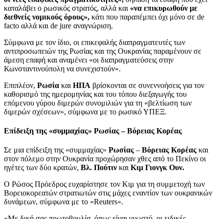
καταλάβει ο ρωσικός στρατός, αλλά και
«να επικυρωθούν με
διεθνείς νομικούς όρους»,
κάτι που παραπέμπει όχι μόνο σε de
facto αλλά και de jure αναγνώριση.
Σύμφωνα με τον ίδιο, οι επικεφαλής διαπραγματευτές των
αντιπροσωπειών της Ρωσίας και της Ουκρανίας παραμένουν σε
άμεση επαφή και αναμένει «οι διαπραγματεύσεις στην
Κωνσταντινούπολη να συνεχιστούν».
Επιπλέον,
Ρωσία
και
ΗΠΑ
βρίσκονται σε συνεννοήσεις για τον
καθορισμό της ημερομηνίας και του τόπου διεξαγωγής του
επόμενου γύρου διμερών συνομιλιών για τη «βελτίωση των
διμερών σχέσεων», σύμφωνα με το ρωσικό ΥΠΕΞ.
Επίδειξη της «συμμαχίας» Ρωσίας – Βόρειας Κορέας
Σε μια επίδειξη της «συμμαχίας»
Ρωσίας
–
Βόρειας Κορέας
και
στον πόλεμο στην Ουκρανία προχώρησαν χθες από το Πεκίνο οι
ηγέτες των δύο κρατών,
Βλ. Πούτιν
και
Κιμ Γιονγκ Ουν.
Ο Ρώσος Πρόεδρος ευχαρίστησε τον Κιμ για τη συμμετοχή των
Βορειοκορεατών στρατιωτών στις μάχες εναντίον των ουκρανικών
δυνάμεων, σύμφωνα με το «Reuters».
«Με δική σας πρωτοβουλία, όπως είναι γνωστό, οι ειδικές