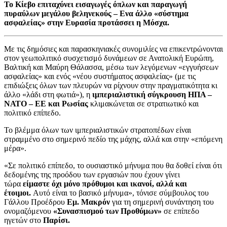
Το Κίεβο επιταχύνει εισαγωγές όπλων και παραγωγή
πυραύλων μεγάλου βεληνεκούς – Ενα άλλο «σύστημα
ασφαλείας» στην Ευρασία προτάσσει η Μόσχα.
Με τις δημόσιες και παρασκηνιακές συνομιλίες να επικεντρώνονται
στον γεωπολιτικό συσχετισμό δυνάμεων σε Ανατολική Ευρώπη,
Βαλτική και Μαύρη Θάλασσα, μέσω των λεγόμενων «εγγυήσεων
ασφαλείας» και ενός «νέου συστήματος ασφαλείας» (με τις
επιδιώξεις όλων των πλευρών να ρίχνουν στην πραγματικότητα κι
άλλο «λάδι στη φωτιά»), η
ιμπεριαλιστική σύγκρουση ΗΠΑ –
ΝΑΤΟ – ΕΕ και Ρωσίας
κλιμακώνεται σε στρατιωτικό και
πολιτικό επίπεδο.
Το βλέμμα όλων των ιμπεριαλιστικών στρατοπέδων είναι
στραμμένο στο σημερινό πεδίο της μάχης, αλλά και στην «επόμενη
μέρα».
«Σε πολιτικό επίπεδο, το ουσιαστικό μήνυμα που θα δοθεί είναι ότι
δεδομένης της προόδου των εργασιών που έχουν γίνει
τώρα
είμαστε όχι μόνο πρόθυμοι και ικανοί, αλλά και
έτοιμοι.
Αυτό είναι το βασικό μήνυμα», τόνισε σύμβουλος του
Γάλλου Προέδρου
Εμ. Μακρόν
για τη σημερινή συνάντηση του
ονομαζόμενου
«Συνασπισμού των Προθύμων»
σε επίπεδο
ηγετών στο
Παρίσι.