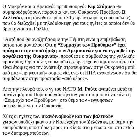
Ο Μακρόν και ο Βρετανός πρωθυπουργός
Κιρ Στάρμερ
θα
συμπροεδρεύσουν, παρουσία και του Ουκρανού Προέδρου
Β.
Ζελένσκι
, στη σύνοδο περίπου 30 χωρών (κυρίως ευρωπαϊκών),
που θα διεξαχθεί με τηλεδιάσκεψη για τους ηγέτες οι οποίοι δεν θα
βρίσκονται στη Γαλλία.
«Αυτό που θα αναζητήσουμε την Πέμπτη είναι η επιβεβαίωση
αυτού του μοντέλου:
Οτι η “Συμμαχία των Προθύμων” έχει
πράγματι την υποστήριξη των Αμερικανών για να εγγυηθεί την
ασφάλεια της Ουκρανίας»,
πρόσθεσε ο σύμβουλος της γαλλικής
προεδρίας. Ορισμένες ευρωπαϊκές χώρες έχουν σηματοδοτήσει ότι
είναι έτοιμες για την ανάπτυξη στρατευμάτων στην Ουκρανία μετά
από μια «ειρηνευτική» συμφωνία, ενώ οι ΗΠΑ ανακοίνωσαν ότι θα
συμβάλλουν στην προστασία «από αέρος».
Από την πλευρά του, ο γγ του ΝΑΤΟ
Μ. Ρούτε
αναμένει μετά τη
συνάντηση του Παρισιού «σαφήνεια» για το τι μπορεί να κάνει η
«Συμμαχία των Προθύμων» στο θέμα των «εγγυήσεων
ασφαλείας» για την Ουκρανία.
Χθες οι ηγέτες των
σκανδιναβικών και των βαλτικών
χωρών
υποδέχτηκαν στην Κοπεγχάγη τον
Ζελένσκι,
με θέμα την
επιπρόσθετη υποστήριξη προς το Κίεβο στο μέτωπο και στο πεδίο
των διαπραγματεύσεων.