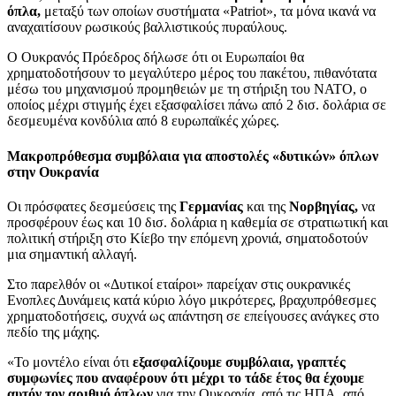
όπλα,
μεταξύ των οποίων συστήματα «Patriot», τα μόνα ικανά να
αναχαιτίσουν ρωσικούς βαλλιστικούς πυραύλους.
Ο Ουκρανός Πρόεδρος δήλωσε ότι οι Ευρωπαίοι θα
χρηματοδοτήσουν το μεγαλύτερο μέρος του πακέτου, πιθανότατα
μέσω του μηχανισμού προμηθειών με τη στήριξη του ΝΑΤΟ, ο
οποίος μέχρι στιγμής έχει εξασφαλίσει πάνω από 2 δισ. δολάρια σε
δεσμευμένα κονδύλια από 8 ευρωπαϊκές χώρες.
Μακροπρόθεσμα συμβόλαια για αποστολές «δυτικών» όπλων
στην Ουκρανία
Οι πρόσφατες δεσμεύσεις της
Γερμανίας
και της
Νορβηγίας,
να
προσφέρουν έως και 10 δισ. δολάρια η καθεμία σε στρατιωτική και
πολιτική στήριξη στο Κίεβο την επόμενη χρονιά, σηματοδοτούν
μια σημαντική αλλαγή.
Στο παρελθόν οι «Δυτικοί εταίροι» παρείχαν στις ουκρανικές
Ενοπλες Δυνάμεις κατά κύριο λόγο μικρότερες, βραχυπρόθεσμες
χρηματοδοτήσεις, συχνά ως απάντηση σε επείγουσες ανάγκες στο
πεδίο της μάχης.
«Το μοντέλο είναι ότι
εξασφαλίζουμε συμβόλαια, γραπτές
συμφωνίες που αναφέρουν ότι μέχρι το τάδε έτος θα έχουμε
αυτόν τον αριθμό όπλων
για την Ουκρανία, από τις ΗΠΑ, από