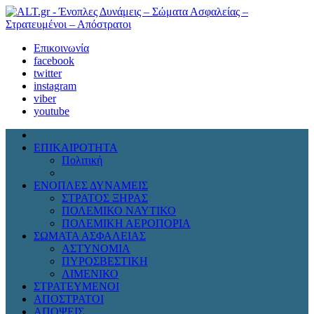
Επικοινωνία
facebook
twitter
instagram
viber
youtube
ΕΠΙΚΑΙΡΟΤΗΤΑ
Πολιτική
Διεθνή
ΕΝΟΠΛΕΣ ΔΥΝΑΜΕΙΣ
ΣΤΡΑΤΟΣ ΞΗΡΑΣ
ΠΟΛΕΜΙΚΟ ΝΑΥΤΙΚΟ
ΠΟΛΕΜΙΚΗ ΑΕΡΟΠΟΡΙΑ
ΣΩΜΑΤΑ ΑΣΦΑΛΕΙΑΣ
ΑΣΤΥΝΟΜΙΑ
ΠΥΡΟΣΒΕΣΤΙΚΗ
ΛΙΜΕΝΙΚΟ
ΣΤΡΑΤΕΥΜΕΝΟΙ
ΑΠΟΣΤΡΑΤΟΙ
ΑΠΟΨΕΙΣ