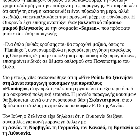
χρηματοδότηση για την επιτάχυνση της παραγωγής. Η εταιρεία λέει
ότι αυτήν τη στιγμή κατασκευάζει έναν πύραυλο τη μέρα, αλλά
σχεδιάζει να επταπλασιάσει την παραγωγή μέχρι το φθινόπωρο. Η
Ουκρανία έχει επίσης αναπτύξει έναν
βαλλιστικό πύραυλο
μικρού βεληνεκούς
με την ονομασία
«Sapsan»,
που πρόσφατα
μπήκε σε φάση παραγωγής.
«Ενα όπλο βαθιάς κρούσης που θα παραχθεί μαζικά, όπως το
“Flamingo”, είναι αναμφίβολα η ισχυρότερη εγγύηση ασφαλείας
της Ουκρανίας σε μια μεταπολεμική ευρωπαϊκή τάξη πραγμάτων»,
επισημαίνει ειδικός σε θέματα οπλισμού στο Πανεπιστήμιο του
Οσλο.
Στο μεταξύ, χθες ανακοινώθηκε ότι
η «Fire Point» θα ξεκινήσει
στη Δανία παραγωγή καυσίμων για πυραύλους
«Flamingo»,
στην πρώτη επέκταση εργασιών στο εξωτερικό από
μια ουκρανική πολεμική εταιρεία. Η μονάδα παραγωγής καυσίμων
θα βρίσκεται κοντά στην αεροπορική βάση
Σκάιντστρουπ,
όπου
βρίσκεται ο στόλος μαχητικών αεροσκαφών F-16 της Δανίας.
Τον Ιούνη ο Ζελένσκι είχε δηλώσει ότι η Ουκρανία διεξάγει
συνομιλίες για κοινή παραγωγή όπλων με
τη
Δανία,
τη
Νορβηγία,
τη
Γερμανία,
τον
Καναδά,
τη
Βρετανία
κα
τη
Λιθουανία.