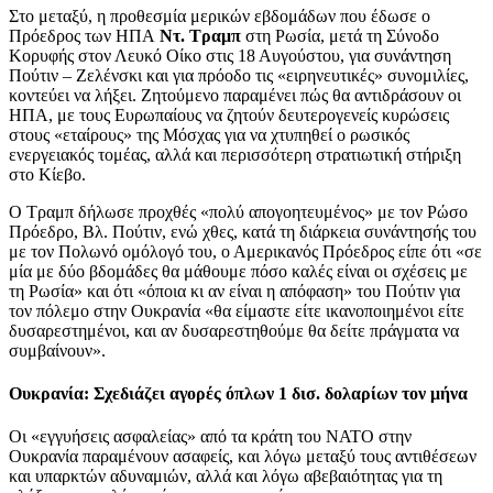
Στο μεταξύ, η προθεσμία μερικών εβδομάδων που έδωσε ο
Πρόεδρος των ΗΠΑ
Ντ. Τραμπ
στη Ρωσία, μετά τη Σύνοδο
Κορυφής στον Λευκό Οίκο στις 18 Αυγούστου, για συνάντηση
Πούτιν – Ζελένσκι και για πρόοδο τις «ειρηνευτικές» συνομιλίες,
κοντεύει να λήξει. Ζητούμενο παραμένει πώς θα αντιδράσουν οι
ΗΠΑ, με τους Ευρωπαίους να ζητούν δευτερογενείς κυρώσεις
στους «εταίρους» της Μόσχας για να χτυπηθεί ο ρωσικός
ενεργειακός τομέας, αλλά και περισσότερη στρατιωτική στήριξη
στο Κίεβο.
Ο Τραμπ δήλωσε προχθές «πολύ απογοητευμένος» με τον Ρώσο
Πρόεδρο, Βλ. Πούτιν, ενώ χθες, κατά τη διάρκεια συνάντησής του
με τον Πολωνό ομόλογό του, ο Αμερικανός Πρόεδρος είπε ότι «σε
μία με δύο βδομάδες θα μάθουμε πόσο καλές είναι οι σχέσεις με
τη Ρωσία» και ότι «όποια κι αν είναι η απόφαση» του Πούτιν για
τον πόλεμο στην Ουκρανία «θα είμαστε είτε ικανοποιημένοι είτε
δυσαρεστημένοι, και αν δυσαρεστηθούμε θα δείτε πράγματα να
συμβαίνουν».
Ουκρανία: Σχεδιάζει αγορές όπλων 1 δισ. δολαρίων τον μήνα
Οι «εγγυήσεις ασφαλείας» από τα κράτη του ΝΑΤΟ στην
Ουκρανία παραμένουν ασαφείς, και λόγω μεταξύ τους αντιθέσεων
και υπαρκτών αδυναμιών, αλλά και λόγω αβεβαιότητας για τη