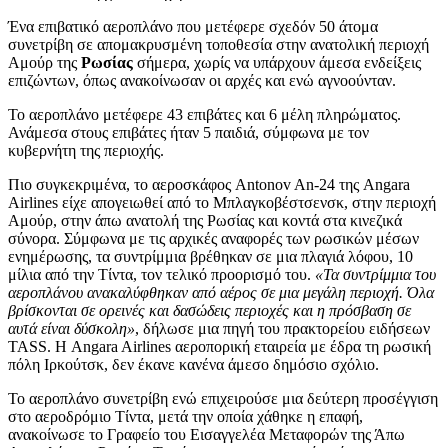
Ένα επιβατικό αεροπλάνο που μετέφερε σχεδόν 50 άτομα
συνετρίβη σε απομακρυσμένη τοποθεσία στην ανατολική περιοχή
Αμούρ της
Ρωσίας
σήμερα, χωρίς να υπάρχουν άμεσα ενδείξεις
επιζώντων, όπως ανακοίνωσαν οι αρχές και ενώ αγνοούνταν.
Το αεροπλάνο μετέφερε 43 επιβάτες και 6 μέλη πληρώματος.
Ανάμεσα στους επιβάτες ήταν 5 παιδιά, σύμφωνα με τον
κυβερνήτη της περιοχής.
Πιο συγκεκριμένα, το αεροσκάφος Antonov An-24 της Angara
Airlines είχε απογειωθεί από το Μπλαγκοβέστσενσκ, στην περιοχή
Αμούρ, στην άπω ανατολή της Ρωσίας και κοντά στα κινεζικά
σύνορα. Σύμφωνα με τις αρχικές αναφορές των ρωσικών μέσων
ενημέρωσης, τα συντρίμμια βρέθηκαν σε μια πλαγιά λόφου, 10
μίλια από την Τίντα, τον τελικό προορισμό του.
«Τα συντρίμμια του
αεροπλάνου ανακαλύφθηκαν από αέρος σε μια μεγάλη περιοχή. Όλα
βρίσκονται σε ορεινές και δασώδεις περιοχές και η πρόσβαση σε
αυτά είναι δύσκολη»
, δήλωσε μια πηγή του πρακτορείου ειδήσεων
TASS. Η Angara Airlines αεροπορική εταιρεία με έδρα τη ρωσική
πόλη Ιρκούτσκ, δεν έκανε κανένα άμεσο δημόσιο σχόλιο.
Το αεροπλάνο συνετρίβη ενώ επιχειρούσε μια δεύτερη προσέγγιση
στο αεροδρόμιο Τίντα, μετά την οποία χάθηκε η επαφή,
ανακοίνωσε το Γραφείο του Εισαγγελέα Μεταφορών της Άπω