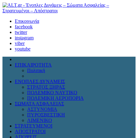
Επικοινωνία
facebook
twitter
instagram
viber
youtube
ΕΠΙΚΑΙΡΟΤΗΤΑ
Πολιτική
Διεθνή
ΕΝΟΠΛΕΣ ΔΥΝΑΜΕΙΣ
ΣΤΡΑΤΟΣ ΞΗΡΑΣ
ΠΟΛΕΜΙΚΟ ΝΑΥΤΙΚΟ
ΠΟΛΕΜΙΚΗ ΑΕΡΟΠΟΡΙΑ
ΣΩΜΑΤΑ ΑΣΦΑΛΕΙΑΣ
ΑΣΤΥΝΟΜΙΑ
ΠΥΡΟΣΒΕΣΤΙΚΗ
ΛΙΜΕΝΙΚΟ
ΣΤΡΑΤΕΥΜΕΝΟΙ
ΑΠΟΣΤΡΑΤΟΙ
ΑΠΟΨΕΙΣ