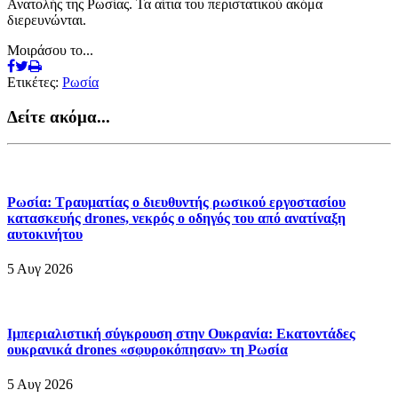
Ανατολής της Ρωσίας. Τα αίτια του περιστατικού ακόμα
διερευνώνται.
Μοιράσου το...
Ετικέτες:
Ρωσία
Δείτε ακόμα...
Ρωσία: Τραυματίας ο διευθυντής ρωσικού εργοστασίου
κατασκευής drones, νεκρός ο οδηγός του από ανατίναξη
αυτοκινήτου
5 Αυγ 2026
Ιμπεριαλιστική σύγκρουση στην Ουκρανία: Εκατοντάδες
ουκρανικά drones «σφυροκόπησαν» τη Ρωσία
5 Αυγ 2026