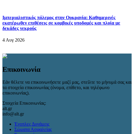
Ιμπεριαλιστικός πόλεμος στην Ουκρανία: Καθημερινές
εκατέρωθεν επιθέσεις σε κομβικές υποδομές και πλοία με
δεκάδες νεκρούς
4 Αυγ 2026
Επικοινωνία
Εάν θέλετε να επικοινωνήσετε μαζί μας, στείλτε το μήνυμά σας και
τα στοιχεία επικοινωνίας (όνομα, επίθετο, και τηλέφωνο
επικοινωνίας).
Στοιχεία Επικοινωνίας:
alt.gr
info@alt.gr
Ένοπλες Δυνάμεις
Σώματα Ασφαλείας