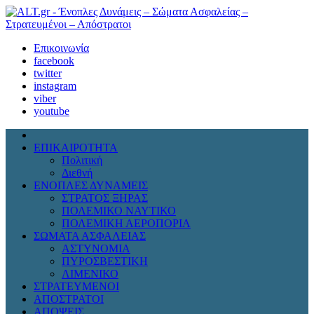
Επικοινωνία
facebook
twitter
instagram
viber
youtube
ΕΠΙΚΑΙΡΟΤΗΤΑ
Πολιτική
Διεθνή
ΕΝΟΠΛΕΣ ΔΥΝΑΜΕΙΣ
ΣΤΡΑΤΟΣ ΞΗΡΑΣ
ΠΟΛΕΜΙΚΟ ΝΑΥΤΙΚΟ
ΠΟΛΕΜΙΚΗ ΑΕΡΟΠΟΡΙΑ
ΣΩΜΑΤΑ ΑΣΦΑΛΕΙΑΣ
ΑΣΤΥΝΟΜΙΑ
ΠΥΡΟΣΒΕΣΤΙΚΗ
ΛΙΜΕΝΙΚΟ
ΣΤΡΑΤΕΥΜΕΝΟΙ
ΑΠΟΣΤΡΑΤΟΙ
ΑΠΟΨΕΙΣ