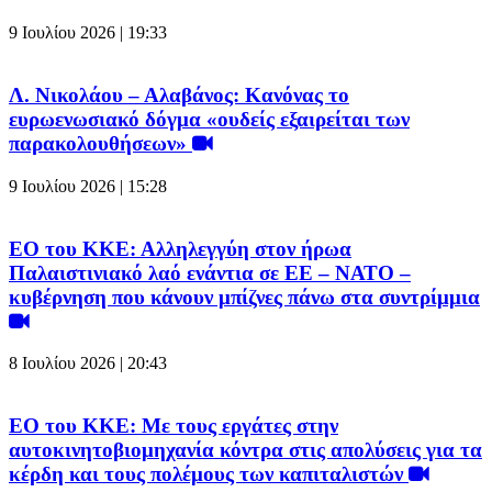
9 Ιουλίου 2026 | 19:33
Λ. Νικολάου – Αλαβάνος: Κανόνας το
ευρωενωσιακό δόγμα «ουδείς εξαιρείται των
παρακολουθήσεων»
9 Ιουλίου 2026 | 15:28
EO του ΚΚΕ: Αλληλεγγύη στον ήρωα
Παλαιστινιακό λαό ενάντια σε ΕΕ – ΝΑΤΟ –
κυβέρνηση που κάνουν μπίζνες πάνω στα συντρίμμια
8 Ιουλίου 2026 | 20:43
ΕΟ του ΚΚΕ: Με τους εργάτες στην
αυτοκινητοβιομηχανία κόντρα στις απολύσεις για τα
κέρδη και τους πολέμους των καπιταλιστών