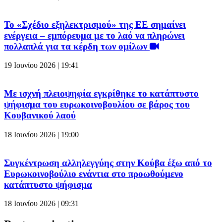
Το «Σχέδιο εξηλεκτρισμού» της ΕΕ σημαίνει
ενέργεια – εμπόρευμα με το λαό να πληρώνει
πολλαπλά για τα κέρδη των ομίλων
19 Ιουνίου 2026 | 19:41
Με ισχνή πλειοψηφία εγκρίθηκε το κατάπτυστο
ψήφισμα του ευρωκοινοβουλίου σε βάρος του
Κουβανικού λαού
18 Ιουνίου 2026 | 19:00
Συγκέντρωση αλληλεγγύης στην Κούβα έξω από το
Ευρωκοινοβούλιο ενάντια στο προωθούμενο
κατάπτυστο ψήφισμα
18 Ιουνίου 2026 | 09:31