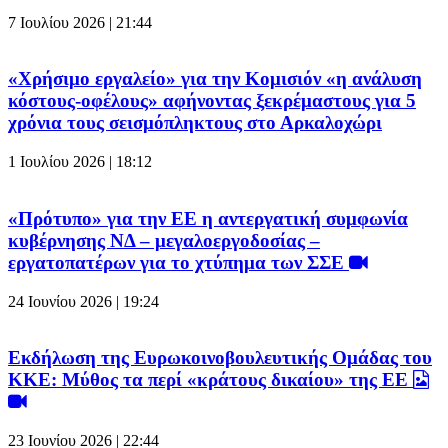
7 Ιουλίου 2026 | 21:44
«Χρήσιμο εργαλείο» για την Κομισιόν «η ανάλυση
κόστους-οφέλους» αφήνοντας ξεκρέμαστους για 5
χρόνια τους σεισμόπληκτους στο Αρκαλοχώρι
1 Ιουλίου 2026 | 18:12
«Πρότυπο» για την ΕΕ η αντεργατική συμφωνία
κυβέρνησης ΝΔ – μεγαλοεργοδοσίας –
εργατοπατέρων για το χτύπημα των ΣΣΕ
24 Ιουνίου 2026 | 19:24
Εκδήλωση της Ευρωκοινοβουλευτικής Ομάδας του
ΚΚΕ: Μύθος τα περί «κράτους δικαίου» της ΕΕ
23 Ιουνίου 2026 | 22:44