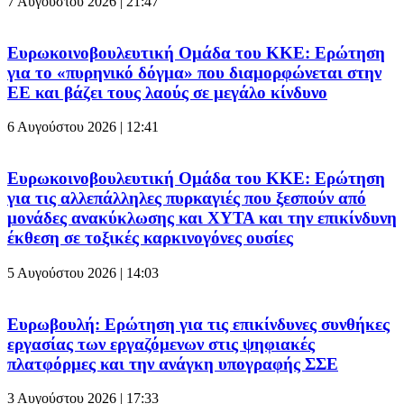
7 Αυγούστου 2026 | 21:47
Ευρωκοινοβουλευτική Ομάδα του ΚΚΕ: Ερώτηση
για το «πυρηνικό δόγμα» που διαμορφώνεται στην
ΕΕ και βάζει τους λαούς σε μεγάλο κίνδυνο
6 Αυγούστου 2026 | 12:41
Ευρωκοινοβουλευτική Ομάδα του ΚΚΕ: Ερώτηση
για τις αλλεπάλληλες πυρκαγιές που ξεσπούν από
μονάδες ανακύκλωσης και ΧΥΤΑ και την επικίνδυνη
έκθεση σε τοξικές καρκινογόνες ουσίες
5 Αυγούστου 2026 | 14:03
Ευρωβουλή: Ερώτηση για τις επικίνδυνες συνθήκες
εργασίας των εργαζόμενων στις ψηφιακές
πλατφόρμες και την ανάγκη υπογραφής ΣΣΕ
3 Αυγούστου 2026 | 17:33