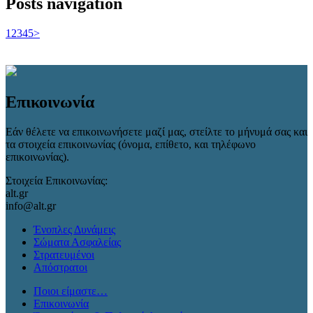
Posts navigation
1
2
3
4
5
>
Επικοινωνία
Εάν θέλετε να επικοινωνήσετε μαζί μας, στείλτε το μήνυμά σας και
τα στοιχεία επικοινωνίας (όνομα, επίθετο, και τηλέφωνο
επικοινωνίας).
Στοιχεία Επικοινωνίας:
alt.gr
info@alt.gr
Ένοπλες Δυνάμεις
Σώματα Ασφαλείας
Στρατευμένοι
Απόστρατοι
Ποιοι είμαστε…
Επικοινωνία