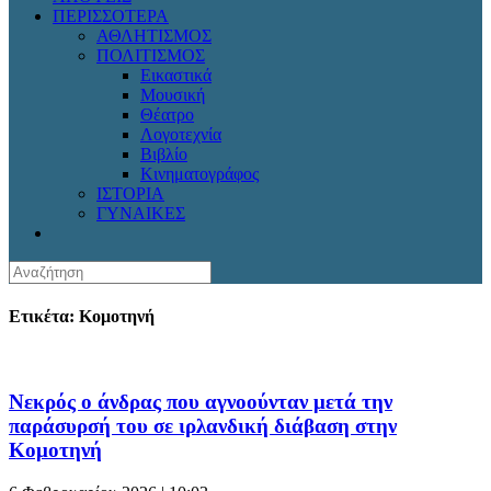
ΠΕΡΙΣΣΟΤΕΡΑ
ΑΘΛΗΤΙΣΜΟΣ
ΠΟΛΙΤΙΣΜΟΣ
Εικαστικά
Μουσική
Θέατρο
Λογοτεχνία
Βιβλίο
Κινηματογράφος
ΙΣΤΟΡΙΑ
ΓΥΝΑΙΚΕΣ
Ετικέτα: Κομοτηνή
Νεκρός ο άνδρας που αγνοούνταν μετά την
παράσυρσή του σε ιρλανδική διάβαση στην
Κομοτηνή