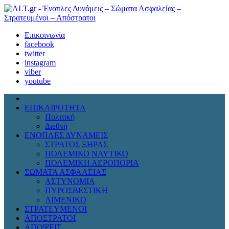
Επικοινωνία
facebook
twitter
instagram
viber
youtube
ΕΠΙΚΑΙΡΟΤΗΤΑ
Πολιτική
Διεθνή
ΕΝΟΠΛΕΣ ΔΥΝΑΜΕΙΣ
ΣΤΡΑΤΟΣ ΞΗΡΑΣ
ΠΟΛΕΜΙΚΟ ΝΑΥΤΙΚΟ
ΠΟΛΕΜΙΚΗ ΑΕΡΟΠΟΡΙΑ
ΣΩΜΑΤΑ ΑΣΦΑΛΕΙΑΣ
ΑΣΤΥΝΟΜΙΑ
ΠΥΡΟΣΒΕΣΤΙΚΗ
ΛΙΜΕΝΙΚΟ
ΣΤΡΑΤΕΥΜΕΝΟΙ
ΑΠΟΣΤΡΑΤΟΙ
ΑΠΟΨΕΙΣ