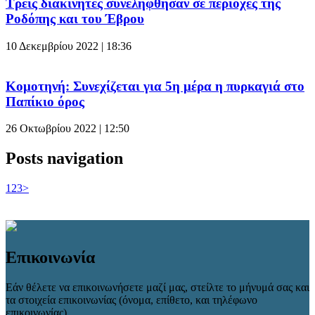
Τρεις διακινητές συνελήφθησαν σε περιοχές της
Ροδόπης και του Έβρου
10 Δεκεμβρίου 2022 | 18:36
Κομοτηνή: Συνεχίζεται για 5η μέρα η πυρκαγιά στο
Παπίκιο όρος
26 Οκτωβρίου 2022 | 12:50
Posts navigation
1
2
3
>
Επικοινωνία
Εάν θέλετε να επικοινωνήσετε μαζί μας, στείλτε το μήνυμά σας και
τα στοιχεία επικοινωνίας (όνομα, επίθετο, και τηλέφωνο
επικοινωνίας).