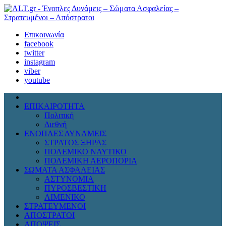
Επικοινωνία
facebook
twitter
instagram
viber
youtube
ΕΠΙΚΑΙΡΟΤΗΤΑ
Πολιτική
Διεθνή
ΕΝΟΠΛΕΣ ΔΥΝΑΜΕΙΣ
ΣΤΡΑΤΟΣ ΞΗΡΑΣ
ΠΟΛΕΜΙΚΟ ΝΑΥΤΙΚΟ
ΠΟΛΕΜΙΚΗ ΑΕΡΟΠΟΡΙΑ
ΣΩΜΑΤΑ ΑΣΦΑΛΕΙΑΣ
ΑΣΤΥΝΟΜΙΑ
ΠΥΡΟΣΒΕΣΤΙΚΗ
ΛΙΜΕΝΙΚΟ
ΣΤΡΑΤΕΥΜΕΝΟΙ
ΑΠΟΣΤΡΑΤΟΙ
ΑΠΟΨΕΙΣ