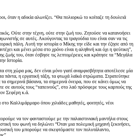
ι, όταν η αδικία αλωνίζει. “Θα πολιορκώ το κοίταζε τη δουλειά
ατικός. Ούτε στην τέχνη, ούτε στην ζωή του. Ζητούσε να κατανοήσει
γωνιστής σε αυτές. Ακούγοντας τα τραγούδια του είναι σαν να τις
ική πάλη. Αυτή την ιστορία ο Μίκης την είδε και την έζησε από τη
έχει και μένει μέσα στο χρόνο είναι η αληθινή και όχι η ψεύτικη”,
της ζωής του, όταν έσβησε τις λεπτομέρειες και κράτησε τα “Μεγάλα
την Ιστορία.
 στη χώρα μας, δεν είναι μόνο γιατί αναμφισβήτητα αποτέλεσε μία
ν τα πάντα, η εργατική τάξη, τα φτωχά λαϊκά στρώματα. Στρατεύτηκε
 τα σημερινά βάσανα, τα σημερινά όνειρα, που σε κάνει όμως να
στε σε αυτούς τους “ταπεινούς”, στο λαό πρόσφερε τους καρπούς της
τον Σεφέρη κ.ά.
στο Καλλιμάρμαρο όπου χιλιάδες μαθητές, φοιτητές, νέοι
πορούμε να τον φανταστούμε με την παλαιστινιακή μαντήλα στους
στική του φωνή να δηλώνει “Όταν μια πολεμική μηχανή ξεκινήσει,
 μουσική του μπορούμε να σκεφτόμαστε τον πολυτάλαντο,
ας”