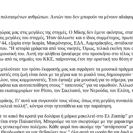
ά πολιτισμένων ανθρώπων. Αυτών που δεν μπορούν να μένουν αδιάφορο
 χώρας μας στις μεγάλες της στιγμές. Ο Μίκης δεν έμενε ακίνητος, στ
τις μεγάλες του στιγμές. Ήταν άλλωστε και ο ίδιος συμμέτοχος, πρωτα
44, εξορία στην Ικαρία, Μακρόνησος, ΕΔΑ, Λαμπράκηδες, αντιδικτατορ
. “Η ιστορία γράφεται από τους νικητές. Όμως, τελικά εκείνη που αντ
η μουσική του. Αυτή την αλήθεια ξαναέφερε στο προσκήνιο στο τέλος 
ω από τις σημαίες του ΚΚΕ, παίρνοντας έτσι την οριστική του θέση σ
μπλούτισε τον τρόπο έκφρασής μας και σφράγισε τα μουσικά πράγματα
ωνιστές στη ζωή είναι όσοι με τα χέρια και το μυαλό τους δημιουργού
ον, τους κομμουνιστές. Έτσι έφτιαξε μία μουσική για το σήμερα, για
ερηφάνια και αυτοπεποίθηση στους “ ταπεινούς” για να υψωθούν. Άλλω
α εκατομμυρίων τον Ρίτσο, τον Σικελιανό, τον Νερούδα, τον Ελύτη, 
κης. Γι’ αυτό και συγκινούν τους νέους, όπως στη μεγάλη συναυλία 
ουλειά πολλή”, κόντρα στην ηττοπάθεια και την παραίτηση.
τε το κακό θα κρατά για δολάρια ή μάρκα μακελειό στο Ελ Ζαατάρ” μ
είται στην Παλαιστίνη. Μπορούμε να τον σκεφτούμε με την χαρακτηρι
ενός γενικευμένου πολέμου. Κάθε φορά που ακούμε την “αντάρτισσα”
 Θεοδωράκη να μας βεβαιώνει πως “ όλα αυτά τα ωραία θα ναι δικά μ