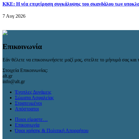
ΚΚΕ: Η νέα επιχείρηση συγκάλυψης του σκανδάλου των υποκλοπ
7 Αυγ 2026
Επικοινωνία
Εάν θέλετε να επικοινωνήσετε μαζί μας, στείλτε το μήνυμά σας και τ
Στοιχεία Επικοινωνίας:
alt.gr
info@alt.gr
Ένοπλες Δυνάμεις
Σώματα Ασφαλείας
Στρατευμένοι
Απόστρατοι
Ποιοι είμαστε…
Επικοινωνία
Όροι χρήσης & Πολιτική Απορρήτου