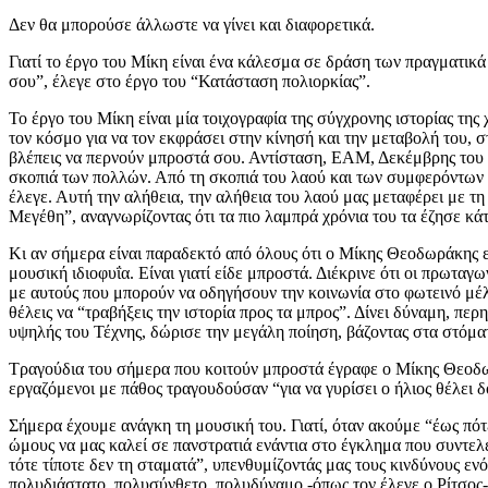
Δεν θα μπορούσε άλλωστε να γίνει και διαφορετικά.
Γιατί το έργο του Μίκη είναι ένα κάλεσμα σε δράση των πραγματικ
σου”, έλεγε στο έργο του “Κατάσταση πολιορκίας”.
Το έργο του Μίκη είναι μία τοιχογραφία της σύγχρονης ιστορίας της
τον κόσμο για να τον εκφράσει στην κίνησή και την μεταβολή του, σ
βλέπεις να περνούν μπροστά σου. Αντίσταση, ΕΑΜ, Δεκέμβρης του ‘
σκοπιά των πολλών. Από τη σκοπιά του λαού και των συμφερόντων του
έλεγε. Αυτή την αλήθεια, την αλήθεια του λαού μας μεταφέρει με τ
Μεγέθη”, αναγνωρίζοντας ότι τα πιο λαμπρά χρόνια του τα έζησε κάτ
Κι αν σήμερα είναι παραδεκτό από όλους ότι ο Μίκης Θεοδωράκης ε
μουσική ιδιοφυΐα. Είναι γιατί είδε μπροστά. Διέκρινε ότι οι πρωταγ
με αυτούς που μπορούν να οδηγήσουν την κοινωνία στο φωτεινό μέλλ
θέλεις να “τραβήξεις την ιστορία προς τα μπρος”. Δίνει δύναμη, π
υψηλής του Τέχνης, δώρισε την μεγάλη ποίηση, βάζοντας στα στόματ
Τραγούδια του σήμερα που κοιτούν μπροστά έγραφε ο Μίκης Θεοδωρά
εργαζόμενοι με πάθος τραγουδούσαν “για να γυρίσει ο ήλιος θέλει δ
Σήμερα έχουμε ανάγκη τη μουσική του. Γιατί, όταν ακούμε “έως πό
ώμους να μας καλεί σε πανστρατιά ενάντια στο έγκλημα που συντελ
τότε τίποτε δεν τη σταματά”, υπενθυμίζοντάς μας τους κινδύνους 
πολυδιάστατο, πολυσύνθετο, πολυδύναμο -όπως τον έλεγε ο Ρίτσος-