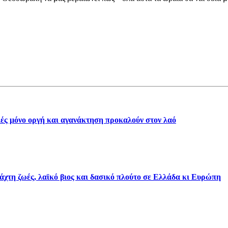
γιές μόνο οργή και αγανάκτηση προκαλούν στον λαό
τάχτη ζωές, λαϊκό βιος και δασικό πλούτο σε Ελλάδα κι Ευρώπη