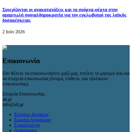
Συνεχίζονται οι ανακατατάξεις και τα σούρτα-φέρτα στην
αμαρτωλή σοσιαλδημοκρατία για τον εγκλωβισμό της λαϊκής
δυσαρέσκειας
2 Ιούν 2026
Επικοινωνία
Εάν θέλετε να επικοινωνήσετε μαζί μας, στείλτε το μήνυμά σας και
τα στοιχεία επικοινωνίας (όνομα, επίθετο, και τηλέφωνο
επικοινωνίας).
Στοιχεία Επικοινωνίας:
alt.gr
info@alt.gr
Ένοπλες Δυνάμεις
Σώματα Ασφαλείας
Στρατευμένοι
Απόστρατοι