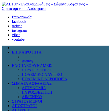
Επικοινωνία
facebook
twitter
instagram
viber
youtube
ΕΠΙΚΑΙΡΟΤΗΤΑ
Πολιτική
Διεθνή
ΕΝΟΠΛΕΣ ΔΥΝΑΜΕΙΣ
ΣΤΡΑΤΟΣ ΞΗΡΑΣ
ΠΟΛΕΜΙΚΟ ΝΑΥΤΙΚΟ
ΠΟΛΕΜΙΚΗ ΑΕΡΟΠΟΡΙΑ
ΣΩΜΑΤΑ ΑΣΦΑΛΕΙΑΣ
ΑΣΤΥΝΟΜΙΑ
ΠΥΡΟΣΒΕΣΤΙΚΗ
ΛΙΜΕΝΙΚΟ
ΣΤΡΑΤΕΥΜΕΝΟΙ
ΑΠΟΣΤΡΑΤΟΙ
ΑΠΟΨΕΙΣ