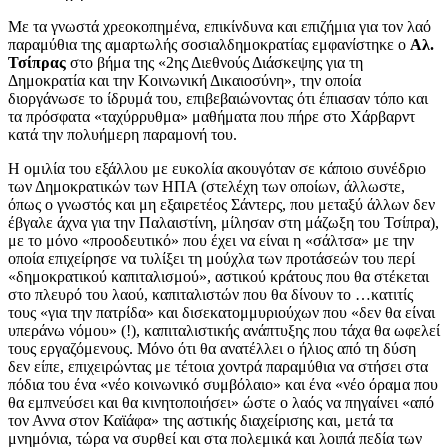
Με τα γνωστά χρεοκοπημένα, επικίνδυνα και επιζήμια για τον λαό
παραμύθια της αμαρτωλής σοσιαλδημοκρατίας εμφανίστηκε ο
Αλ.
Τσίπρας
στο βήμα της «2ης Διεθνούς Διάσκεψης για τη
Δημοκρατία και την Κοινωνική Δικαιοσύνη», την οποία
διοργάνωσε το ίδρυμά του, επιβεβαιώνοντας ότι έπιασαν τόπο και
τα πρόσφατα «ταχύρρυθμα» μαθήματα που πήρε στο Χάρβαρντ
κατά την πολυήμερη παραμονή του.
Η ομιλία του εξάλλου με ευκολία ακουγόταν σε κάποιο συνέδριο
των Δημοκρατικών των ΗΠΑ (στελέχη των οποίων, άλλωστε,
όπως ο γνωστός και μη εξαιρετέος Σάντερς, που μεταξύ άλλων δεν
έβγαλε άχνα για την Παλαιστίνη, μίλησαν στη μάζωξη του Τσίπρα),
με το μόνο «προοδευτικό» που έχει να είναι η «σάλτσα» με την
οποία επιχείρησε να τυλίξει τη μούχλα των προτάσεών του περί
«δημοκρατικού καπιταλισμού», αστικού κράτους που θα στέκεται
στο πλευρό του λαού, καπιταλιστών που θα δίνουν το …κατιτίς
τους «για την πατρίδα» και δισεκατομμυριούχων που «δεν θα είναι
υπεράνω νόμου» (!), καπιταλιστικής ανάπτυξης που τάχα θα ωφελεί
τους εργαζόμενους. Μόνο ότι θα ανατέλλει ο ήλιος από τη δύση
δεν είπε, επιχειρώντας με τέτοια χοντρά παραμύθια να στήσει στα
πόδια του ένα «νέο κοινωνικό συμβόλαιο» και ένα «νέο όραμα που
θα εμπνεύσει και θα κινητοποιήσει» ώστε ο λαός να πηγαίνει «από
τον Αννα στον Καϊάφα» της αστικής διαχείρισης και, μετά τα
μνημόνια, τώρα να συρθεί και στα πολεμικά και λοιπά πεδία των