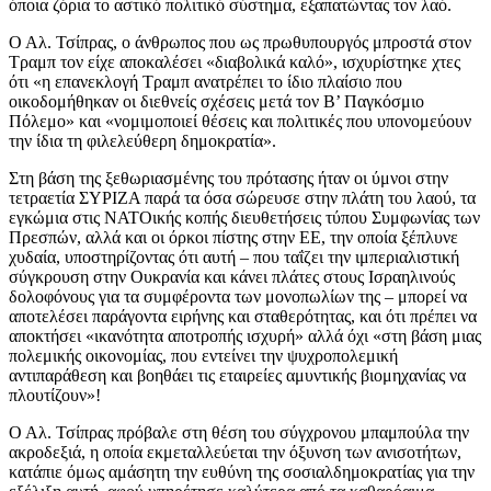
όποια ζόρια το αστικό πολιτικό σύστημα, εξαπατώντας τον λαό.
Ο Αλ. Τσίπρας, ο άνθρωπος που ως πρωθυπουργός μπροστά στον
Τραμπ τον είχε αποκαλέσει «διαβολικά καλό», ισχυρίστηκε χτες
ότι «η επανεκλογή Τραμπ ανατρέπει το ίδιο πλαίσιο που
οικοδομήθηκαν οι διεθνείς σχέσεις μετά τον Β’ Παγκόσμιο
Πόλεμο» και «νομιμοποιεί θέσεις και πολιτικές που υπονομεύουν
την ίδια τη φιλελεύθερη δημοκρατία».
Στη βάση της ξεθωριασμένης του πρότασης ήταν οι ύμνοι στην
τετραετία ΣΥΡΙΖΑ παρά τα όσα σώρευσε στην πλάτη του λαού, τα
εγκώμια στις ΝΑΤΟικής κοπής διευθετήσεις τύπου Συμφωνίας των
Πρεσπών, αλλά και οι όρκοι πίστης στην ΕΕ, την οποία ξέπλυνε
χυδαία, υποστηρίζοντας ότι αυτή – που ταΐζει την ιμπεριαλιστική
σύγκρουση στην Ουκρανία και κάνει πλάτες στους Ισραηλινούς
δολοφόνους για τα συμφέροντα των μονοπωλίων της – μπορεί να
αποτελέσει παράγοντα ειρήνης και σταθερότητας, και ότι πρέπει να
αποκτήσει «ικανότητα αποτροπής ισχυρή» αλλά όχι «στη βάση μιας
πολεμικής οικονομίας, που εντείνει την ψυχροπολεμική
αντιπαράθεση και βοηθάει τις εταιρείες αμυντικής βιομηχανίας να
πλουτίζουν»!
Ο Αλ. Τσίπρας πρόβαλε στη θέση του σύγχρονου μπαμπούλα την
ακροδεξιά, η οποία εκμεταλλεύεται την όξυνση των ανισοτήτων,
κατάπιε όμως αμάσητη την ευθύνη της σοσιαλδημοκρατίας για την