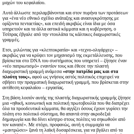
μαχών του κεφαλαίου.
Αυτά άλλωστε περιλαμβάνονται και στον πυρήνα των προτάσεων
για «ένα νέο εθνικό σχέδιο ανάταξης και ανασυγκρότησης με
ορίζοντα πενταετίας», και επειδή ακριβώς είναι ίδια με όσα
υπηρετούν και τα άλλα αστικά κόμματα και η κυβέρνηση, ο
Τσίπρας έβγαλε από την ντουλάπα τις κάλπικες διαχωριστικές
γραμμές.
Ετσι, μιλώντας για «κλεπτοκρατία» και «τεχνο-ολιγάρχες» –
ακριβώς για να κρύψει τον μηχανισμό της εκμετάλλευσης, που
βρίσκεται στο DNA του συστήματος που υπηρετεί – ζήτησε έναν
«νέο πατριωτισμό» εναντίον τους και έθεσε την πλαστή
διαχωριστική γραμμή ανάμεσα
«στην πατρίδα μας και στα
πλούτη τους»,
αφού ως γνήσιος αστός πολιτικός επιχειρεί να
σβήσει την πραγματική διαχωριστική γραμμή, που βρίσκεται στην
αντίθεση κεφαλαίου – εργασίας.
Στη βάση λοιπόν αυτής της πλαστής διαχωριστικής γραμμής ζήτησε
μια «ηθική, κοινωνική και πολιτική πρωτοβουλία που θα διατρέχει
όλα τα προοδευτικά κόμματα, θα αγγίζει όσους έχουν γυρίσει την
πλάτη στο πολιτικό σύστημα, θα απαντά στην ακροδεξιά
δημαγωγία και θα δίνει κίνητρο στους πολίτες να σηκωθούν από
τον καναπέ». Με στόχο, προφανώς, αυτή η συμμαχία να
«μαντρώσει» ξανά τη λαϊκή δυσαρέσκεια, για να βγάλει από τα