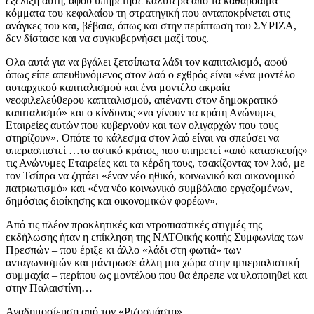
εξέλιξη αυτή, αφού υπηρέτησε καλύτερα από τα καθαρόαιμα
κόμματα του κεφαλαίου τη στρατηγική που ανταποκρίνεται στις
ανάγκες του και, βέβαια, όπως και στην περίπτωση του ΣΥΡΙΖΑ,
δεν δίστασε και να συγκυβερνήσει μαζί τους.
Ολα αυτά για να βγάλει ξετσίπωτα λάδι τον καπιταλισμό, αφού
όπως είπε απευθυνόμενος στον λαό ο εχθρός είναι «ένα μοντέλο
αυταρχικού καπιταλισμού και ένα μοντέλο ακραία
νεοφιλελεύθερου καπιταλισμού, απέναντι στον δημοκρατικό
καπιταλισμό» και ο κίνδυνος «να γίνουν τα κράτη Ανώνυμες
Εταιρείες αυτών που κυβερνούν και των ολιγαρχών που τους
στηρίζουν». Οπότε το κάλεσμα στον λαό είναι να σπεύσει να
υπερασπιστεί …το αστικό κράτος, που υπηρετεί «από κατασκευής»
τις Ανώνυμες Εταιρείες και τα κέρδη τους, τσακίζοντας τον λαό, με
τον Τσίπρα να ζητάει «έναν νέο ηθικό, κοινωνικό και οικονομικό
πατριωτισμό» και «ένα νέο κοινωνικό συμβόλαιο εργαζομένων,
δημόσιας διοίκησης και οικονομικών φορέων».
Από τις πλέον προκλητικές και ντροπιαστικές στιγμές της
εκδήλωσης ήταν η επίκληση της ΝΑΤΟικής κοπής Συμφωνίας των
Πρεσπών – που έριξε κι άλλο «λάδι στη φωτιά» των
ανταγωνισμών και μάντρωσε άλλη μια χώρα στην ιμπεριαλιστική
συμμαχία – περίπου ως μοντέλου που θα έπρεπε να υλοποιηθεί και
στην Παλαιστίνη…
Αναδημοσίευση από τον «Ριζοσπάστη»