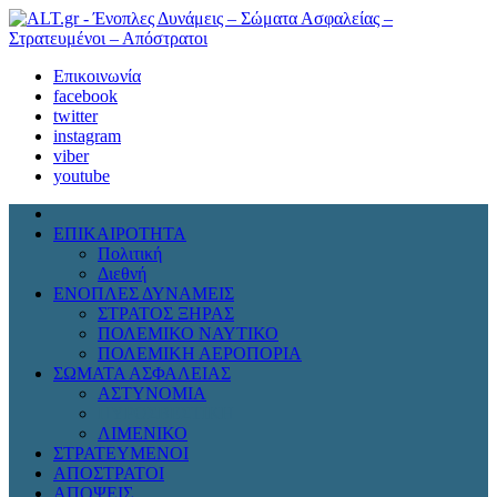
Επικοινωνία
facebook
twitter
instagram
viber
youtube
ΕΠΙΚΑΙΡΟΤΗΤΑ
Πολιτική
Διεθνή
ΕΝΟΠΛΕΣ ΔΥΝΑΜΕΙΣ
ΣΤΡΑΤΟΣ ΞΗΡΑΣ
ΠΟΛΕΜΙΚΟ ΝΑΥΤΙΚΟ
ΠΟΛΕΜΙΚΗ ΑΕΡΟΠΟΡΙΑ
ΣΩΜΑΤΑ ΑΣΦΑΛΕΙΑΣ
ΑΣΤΥΝΟΜΙΑ
ΠΥΡΟΣΒΕΣΤΙΚΗ
ΛΙΜΕΝΙΚΟ
ΣΤΡΑΤΕΥΜΕΝΟΙ
ΑΠΟΣΤΡΑΤΟΙ
ΑΠΟΨΕΙΣ