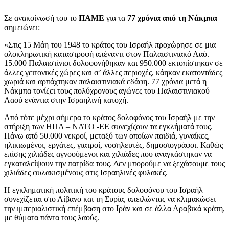
Σε ανακοίνωσή του το
ΠΑΜΕ
για τα
77 χρόνια από τη Νάκμπα
σημειώνει:
«Στις 15 Μάη του 1948 το κράτος του Ισραήλ προχώρησε σε μια
ολοκληρωτική καταστροφή απέναντι στον Παλαιστινιακό Λαό.
15.000 Παλαιστίνιοι δολοφονήθηκαν και 950.000 εκτοπίστηκαν σε
άλλες γειτονικές χώρες και σ’ άλλες περιοχές, κάηκαν εκατοντάδες
χωριά και αρπάχτηκαν παλαιστινιακά εδάφη. 77 χρόνια μετά η
Νάκμπα τονίζει τους πολύχρονους αγώνες του Παλαιστινιακού
Λαού ενάντια στην Ισραηλινή κατοχή.
Από τότε μέχρι σήμερα το κράτος δολοφόνος του Ισραήλ με την
στήριξη των ΗΠΑ – ΝΑΤΟ -ΕΕ συνεχίζουν τα εγκλήματά τους.
Πάνω από 50.000 νεκροί, μεταξύ των οποίων παιδιά, γυναίκες,
ηλικιωμένοι, εργάτες, γιατροί, νοσηλευτές, δημοσιογράφοι. Καθώς
επίσης χιλιάδες αγνοούμενοι και χιλιάδες που αναγκάστηκαν να
εγκαταλείψουν την πατρίδα τους. Δεν μπορούμε να ξεχάσουμε τους
χιλιάδες φυλακισμένους στις Ισραηλινές φυλακές.
Η εγκληματική πολιτική του κράτους δολοφόνου του Ισραήλ
συνεχίζεται στο Λίβανο και τη Συρία, απειλώντας να κλιμακώσει
την ιμπεριαλιστική επέμβαση στο Ιράν και σε άλλα Αραβικά κράτη,
με θύματα πάντα τους λαούς.