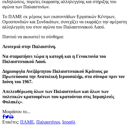
εκδηλώσεις, πορείες έκφρασης αλληλεγγύης και στήριξης του
αγώνα των Παλαιστινίων.
Το ΠΑΜΕ εκ μέρους των εκατοντάδων Εργατικών Κέντρων,
Ομοσπονδιών και Συνδικάτων, συνεχίζει να εκφράζει την αμέριστη
αλληλεγγύη του στον αγώνα του Παλαιστινιακού Λαού.
Παντού να ακουστεί το σύνθημα:
Λευτεριά στην Παλαιστίνη.
Να σταματήσει τώρα η κατοχή και η Γενοκτονία του
Παλαιστινιακού Λαού.
Δημιουργία Ανεξάρτητου Παλαιστινιακού Κράτους με
Πρωτεύουσα την Ανατολική Ιερουσαλήμ, στα σύνορα πριν τον
Ιούνη του 1967.
Απελευθέρωση όλων των Παλαιστινίων και όλων των
πολιτικών κρατουμένων που κρατούνται στις Ισραηλινές
Φυλακές»
.
Μοιράσου το...
Ετικέτες:
ΠΑΜΕ
,
Παλαιστίνιοι
,
Ισραήλ