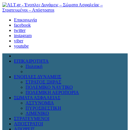
Επικοινωνία
facebook
twitter
instagram
viber
youtube
ΕΠΙΚΑΙΡΟΤΗΤΑ
Πολιτική
Διεθνή
ΕΝΟΠΛΕΣ ΔΥΝΑΜΕΙΣ
ΣΤΡΑΤΟΣ ΞΗΡΑΣ
ΠΟΛΕΜΙΚΟ ΝΑΥΤΙΚΟ
ΠΟΛΕΜΙΚΗ ΑΕΡΟΠΟΡΙΑ
ΣΩΜΑΤΑ ΑΣΦΑΛΕΙΑΣ
ΑΣΤΥΝΟΜΙΑ
ΠΥΡΟΣΒΕΣΤΙΚΗ
ΛΙΜΕΝΙΚΟ
ΣΤΡΑΤΕΥΜΕΝΟΙ
ΑΠΟΣΤΡΑΤΟΙ
ΑΠΟΨΕΙΣ