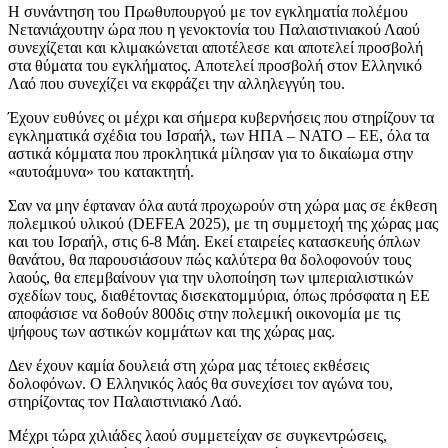
Η συνάντηση του Πρωθυπουργού με τον εγκληματία πολέμου
Νετανιάχουτην ώρα που η γενοκτονία του Παλαιστινιακού Λαού
συνεχίζεται και κλιμακώνεται αποτέλεσε και αποτελεί προσβολή
στα θύματα του εγκλήματος. Αποτελεί προσβολή στον Ελληνικό
Λαό που συνεχίζει να εκφράζει την αλληλεγγύη του.
Έχουν ευθύνες οι μέχρι και σήμερα κυβερνήσεις που στηρίζουν τα
εγκληματικά σχέδια του Ισραήλ, των ΗΠΑ – ΝΑΤΟ – ΕΕ, όλα τα
αστικά κόμματα που προκλητικά μίλησαν για το δικαίωμα στην
«αυτοάμυνα» του κατακτητή.
Σαν να μην έφταναν όλα αυτά προχωρούν στη χώρα μας σε έκθεση
πολεμικού υλικού (DEFEA 2025), με τη συμμετοχή της χώρας μας
και του Ισραήλ, στις 6-8 Μάη. Εκεί εταιρείες κατασκευής όπλων
θανάτου, θα παρουσιάσουν πώς καλύτερα θα δολοφονούν τους
λαούς, θα επεμβαίνουν για την υλοποίηση των ιμπεριαλιστικών
σχεδίων τους, διαθέτοντας δισεκατομμύρια, όπως πρόσφατα η ΕΕ
αποφάσισε να δοθούν 800δις στην πολεμική οικονομία με τις
ψήφους των αστικών κομμάτων και της χώρας μας.
Δεν έχουν καμία δουλειά στη χώρα μας τέτοιες εκθέσεις
δολοφόνων. Ο Ελληνικός λαός θα συνεχίσει τον αγώνα του,
στηρίζοντας τον Παλαιστινιακό Λαό.
Μέχρι τώρα χιλιάδες λαού συμμετείχαν σε συγκεντρώσεις,