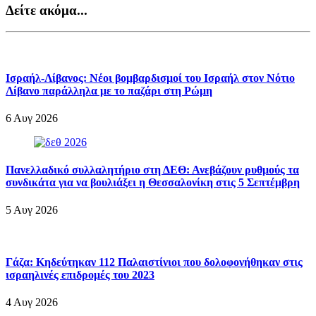
Δείτε ακόμα...
Ισραήλ-Λίβανος: Νέοι βομβαρδισμοί του Ισραήλ στον Νότιο
Λίβανο παράλληλα με το παζάρι στη Ρώμη
6 Αυγ 2026
Πανελλαδικό συλλαλητήριο στη ΔΕΘ: Ανεβάζουν ρυθμούς τα
συνδικάτα για να βουλιάξει η Θεσσαλονίκη στις 5 Σεπτέμβρη
5 Αυγ 2026
Γάζα: Κηδεύτηκαν 112 Παλαιστίνιοι που δολοφονήθηκαν στις
ισραηλινές επιδρομές του 2023
4 Αυγ 2026