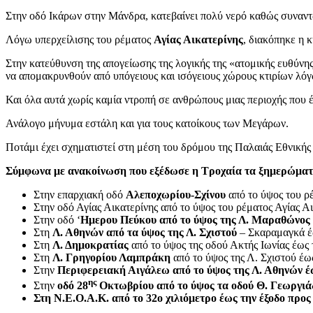
Στην οδό Ικάρων στην Μάνδρα, κατεβαίνει πολύ νερό καθώς συναντώ
Λόγω υπερχείλισης του ρέματος
Αγίας Αικατερίνης
, διακόπηκε η 
Στην κατεύθυνση της απογείωσης της λογικής της «ατομικής ευθύνης
να απομακρυνθούν από υπόγειους και ισόγειους χώρους κτιρίων λ
Και όλα αυτά χωρίς καμία ντροπή σε ανθρώπους μιας περιοχής που έ
Ανάλογο μήνυμα εστάλη και για τους κατοίκους των Μεγάρων.
Ποτάμι έχει σχηματιστεί στη μέση του δρόμου της Παλαιάς Εθνικής
Σύμφωνα με ανακοίνωση που εξέδωσε η Τροχαία τα ξημερώματα
Στην επαρχιακή οδό
Αλεποχωρίου-Σχίνου
από το ύψος του ρ
Στην οδό Αγίας Αικατερίνης από το ύψος του ρέματος Αγίας 
Στην οδό ‘
Ημερου Πεύκου από το ύψος της Λ. Μαραθώνος
Στη
Λ. Αθηνών από τα ύψος της Λ. Σχιστού
– Σκαραμαγκά έ
Στη
Λ. Δημοκρατίας
από το ύψος της οδού Ακτής Ιωνίας έω
Στη
Λ. Γρηγορίου Λαμπράκη
από το ύψος της Λ. Σχιστού έ
Στην
Περιφερειακή Αιγάλεω από το ύψος της Λ. Αθηνών έ
ης
Στην
οδό 28
Οκτωβρίου από το ύψος τα οδού Θ. Γεωργιά
Στη N.E.O.A.K. από το 32ο χιλιόμετρο έως την έξοδο προ