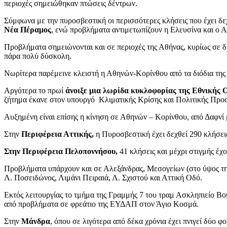
περιοχές σημειώθηκαν πτώσεις δέντρων.
Σύμφωνα με την πυροσβεστική οι περισσότερες κλήσεις που έχει δε
Νέα Πέραμος
, ενώ προβλήματα αντιμετωπίζουν η Ελευσίνα και ο 
Προβλήματα σημειώνονται και σε περιοχές της Αθήνας, κυρίως σε δ
πάρα πολύ δύσκολη.
Νωρίτερα παρέμεινε κλειστή η Αθηνών-Κορίνθου από τα διόδια τη
Αργότερα το πρωί
άνοιξε μια λωρίδα κυκλοφορίας της Εθνικής
ζήτημα έκανε στον υπουργό Κλιματικής Κρίσης και Πολιτικής Προσ
Αυξημένη είναι επίσης η κίνηση σε Αθηνών – Κορίνθου, από Δαφνί 
Στην
Περιφέρεια Αττικής,
η Πυροσβεστική έχει δεχθεί 290 κλήσει
Στην Περιφέρεια Πελοποννήσου,
41 κλήσεις και μέχρι στιγμής έ
Προβλήματα υπάρχουν και σε Αλεξάνδρας, Μεσογείων (στο ύψος της
Λ. Ποσειδώνος, Λιμάνι Πειραιά, Λ. Σχιστού και Αττική Οδό.
Εκτός λειτουργίας το τμήμα της Γραμμής 7 του τραμ Ασκληπιείο Β
από προβλήματα σε φρεάτιο της ΕΥΔΑΠ στον Άγιο Κοσμά.
Στην
Μάνδρα
, όπου σε λιγότερα από δέκα χρόνια έχει πνιγεί δύο φ