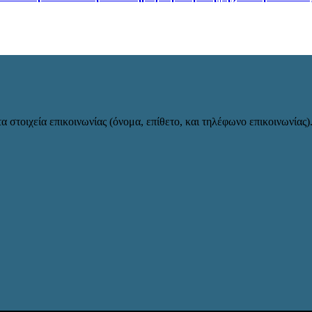
α στοιχεία επικοινωνίας (όνομα, επίθετο, και τηλέφωνο επικοινωνίας)