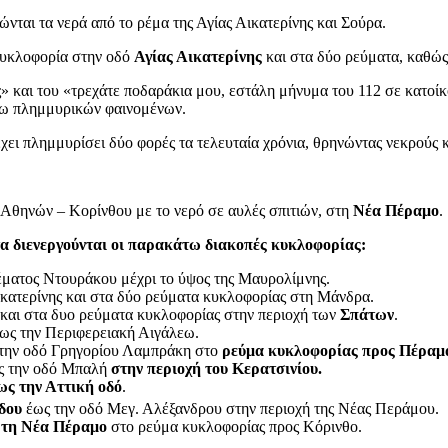
νται τα νερά από το ρέμα της Αγίας Αικατερίνης και Σούρα.
κυκλοφορία στην οδό
Αγίας Αικατερίνης
και στα δύο ρεύματα, καθώς
» και του «τρεχάτε ποδαράκια μου, εστάλη μήνυμα του 112 σε κατοίκ
όγω πλημμυρικών φαινομένων.
χει πλημμυρίσει δύο φορές τα τελευταία χρόνια, θρηνώντας νεκρούς 
 Αθηνών – Κορίνθου με το νερό σε αυλές σπιτιών, στη
Νέα Πέραμο
.
 διενεργούνται οι παρακάτω διακοπές κυκλοφορίας:
έματος Ντουράκου μέχρι το ύψος της Μαυρολίμνης.
Αικατερίνης και στα δύο ρεύματα κυκλοφορίας στη Μάνδρα.
και στα δυο ρεύματα κυκλοφορίας στην περιοχή των
Σπάτων
.
ως την Περιφερειακή Αιγάλεω.
ς την οδό Γρηγορίου Λαμπράκη στο
ρεύμα κυκλοφορίας προς Πέραμα
ως την οδό Μπαλή
στην περιοχή του Κερατσινίου.
ως την Αττική οδό
.
δου
έως την οδό Μεγ. Αλέξανδρου στην περιοχή της Νέας Περάμου.
ς τη Νέα Πέραμο
στο ρεύμα κυκλοφορίας προς Κόρινθο.