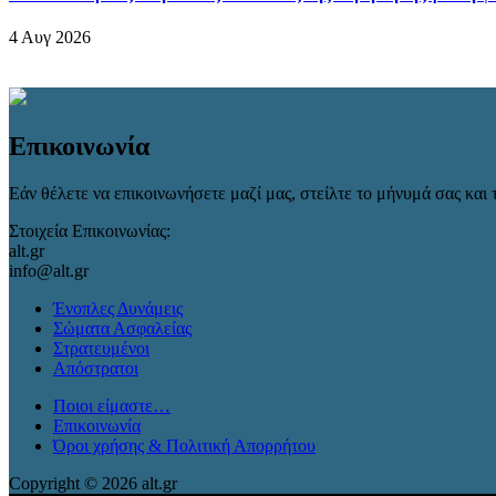
4 Αυγ 2026
Επικοινωνία
Εάν θέλετε να επικοινωνήσετε μαζί μας, στείλτε το μήνυμά σας και τ
Στοιχεία Επικοινωνίας:
alt.gr
info@alt.gr
Ένοπλες Δυνάμεις
Σώματα Ασφαλείας
Στρατευμένοι
Απόστρατοι
Ποιοι είμαστε…
Επικοινωνία
Όροι χρήσης & Πολιτική Απορρήτου
Copyright © 2026 alt.gr