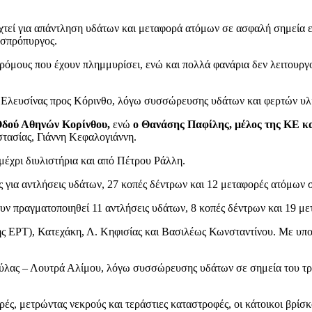
χτεί για απάντληση υδάτων και μεταφορά ατόμων σε ασφαλή σημεία εί
Ασπρόπυργος.
ρόμους που έχουν πλημμυρίσει, ενώ και πολλά φανάρια δεν λειτουργ
ς Ελευσίνας προς Κόρινθο, λόγω συσσώρευσης υδάτων και φερτών υλ
 Οδού Αθηνών Κορίνθου,
ενώ
ο Θανάσης Παφίλης, μέλος της ΚΕ 
τασίας, Γιάννη Κεφαλογιάννη.
μέχρι διυλιστήρια και από Πέτρου Ράλλη.
ς για αντλήσεις υδάτων, 27 κοπές δέντρων και 12 μεταφορές ατόμων 
χουν πραγματοποιηθεί 11 αντλήσεις υδάτων, 8 κοπές δέντρων και 19 
 ΕΡΤ), Κατεχάκη, Λ. Κηφισίας και Βασιλέως Κωνσταντίνου. Με υπομο
ούλας – Λουτρά Αλίμου, λόγω συσσώρευσης υδάτων σε σημεία του τρ
ορές, μετρώντας νεκρούς και τεράστιες καταστροφές, οι κάτοικοι βρίσκο