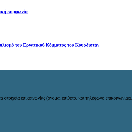
τική συμφωνία
φοπλισμό του Εργατικού Κόμματος του Κουρδιστάν
α στοιχεία επικοινωνίας (όνομα, επίθετο, και τηλέφωνο επικοινωνίας)