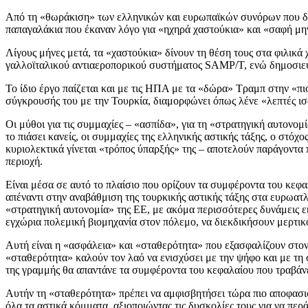
Από τη «θωράκιση» των ελληνικών και ευρωπαϊκών συνόρων που δια
παπαγαλάκια που έκαναν λόγο για «ηχηρά χαστούκια» και «σαφή μην
Λίγους μήνες μετά, τα «χαστούκια» δίνουν τη θέση τους στα φιλικά 
γαλλοϊταλικού αντιαεροπορικού συστήματος SAMP/T, ενώ δημοσιεύ
Το ίδιο έργο παίζεται και με τις ΗΠΑ με τα «δώρα» Τραμπ στην «π
σύγκρουσής του με την Τουρκία, διαμορφώνει όπως λένε «λεπτές ισο
Οι μύθοι για τις συμμαχίες – «ασπίδα», για τη «στρατηγική αυτον
το πιάσει κανείς, οι συμμαχίες της ελληνικής αστικής τάξης, ο στό
κυριολεκτικά γίνεται «τρόπος ύπαρξής» της – αποτελούν παράγοντα 
περιοχή.
Είναι μέσα σε αυτό το πλαίσιο που ορίζουν τα συμφέροντα του κεφ
απέναντι στην αναβάθμιση της τουρκικής αστικής τάξης στα ευρωατ
«στρατηγική αυτονομία» της ΕΕ, με ακόμα περισσότερες δυνάμεις ε
εγχώρια πολεμική βιομηχανία στον πόλεμο, να διεκδικήσουν μερτικό 
Αυτή είναι η «ασφάλεια» και «σταθερότητα» που εξασφαλίζουν στον λ
«σταθερότητα» καλούν τον λαό να ενισχύσει με την ψήφο και με τη 
της γραμμής θα απαντάνε τα συμφέροντα του κεφαλαίου που τραβάνε 
Αυτήν τη «σταθερότητα» πρέπει να αμφισβητήσει τώρα πιο αποφασισ
όλα τα αστικά κόμματα, αξιοποιώντας τις δυσκολίες τους για να περά