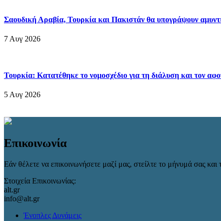
Σαουδική Αραβία, Τουρκία και Πακιστάν θα υπογράψουν αμυν
7 Αυγ 2026
Τουρκία: Κατατέθηκε το νομοσχέδιο για τη διάλυση και τον α
5 Αυγ 2026
Επικοινωνία
Εάν θέλετε να επικοινωνήσετε μαζί μας, στείλτε το μήνυμά σας και τ
Στοιχεία Επικοινωνίας:
alt.gr
info@alt.gr
Ένοπλες Δυνάμεις