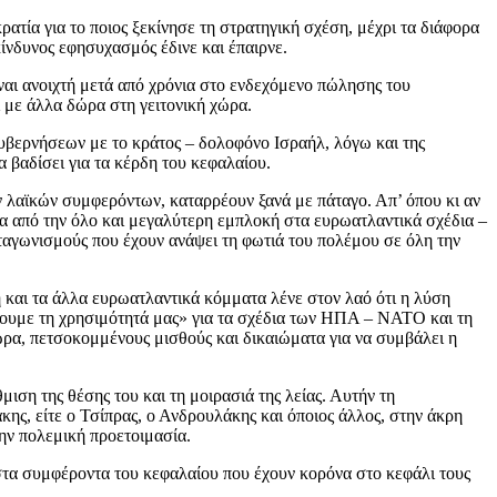
ία για το ποιος ξεκίνησε τη στρατηγική σχέση, μέχρι τα διάφορα
ίνδυνος εφησυχασμός έδινε και έπαιρνε.
ίναι ανοιχτή μετά από χρόνια στο ενδεχόμενο πώλησης του
με άλλα δώρα στη γειτονική χώρα.
υβερνήσεων με το κράτος – δολοφόνο Ισραήλ, λόγω και της
 βαδίσει για τα κέρδη του κεφαλαίου.
ν λαϊκών συμφερόντων, καταρρέουν ξανά με πάταγο. Απ’ όπου κι αν
μέσα από την όλο και μεγαλύτερη εμπλοκή στα ευρωατλαντικά σχέδια –
νταγωνισμούς που έχουν ανάψει τη φωτιά του πολέμου σε όλη την
 και τα άλλα ευρωατλαντικά κόμματα λένε στον λαό ότι η λύση
χνουμε τη χρησιμότητά μας» για τα σχέδια των ΗΠΑ – ΝΑΤΟ και τη
ωρα, πετσοκομμένους μισθούς και δικαιώματα για να συμβάλει η
ιση της θέσης του και τη μοιρασιά της λείας. Αυτήν τη
κης, είτε ο Τσίπρας, ο Ανδρουλάκης και όποιος άλλος, στην άκρη
την πολεμική προετοιμασία.
στα συμφέροντα του κεφαλαίου που έχουν κορόνα στο κεφάλι τους