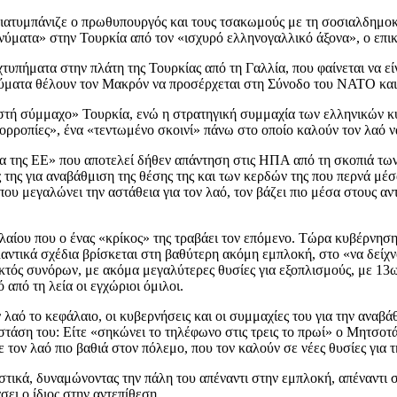
τυμπάνιζε ο πρωθυπουργός και τους τσακωμούς με τη σοσιαλδημοκρατ
ύματα» στην Τουρκία από τον «ισχυρό ελληνογαλλικό άξονα», ο επικ
χτυπήματα στην πλάτη της Τουρκίας από τη Γαλλία, που φαίνεται να ε
ματα θέλουν τον Μακρόν να προσέρχεται στη Σύνοδο του ΝΑΤΟ και 
ιστή σύμμαχο» Τουρκία, ενώ η στρατηγική συμμαχία των ελληνικών κ
ρροπίες», ένα «τεντωμένο σκοινί» πάνω στο οποίο καλούν τον λαό να
ομία της ΕΕ» που αποτελεί δήθεν απάντηση στις ΗΠΑ από τη σκοπιά τω
χος της για αναβάθμιση της θέσης της και των κερδών της που περνά 
που μεγαλώνει την αστάθεια για τον λαό, τον βάζει πιο μέσα στους α
αλαίου που ο ένας «κρίκος» της τραβάει τον επόμενο. Τώρα κυβέρνηση
λαντικά σχέδια βρίσκεται στη βαθύτερη ακόμη εμπλοκή, στο «να δεί
κτός συνόρων, με ακόμα μεγαλύτερες θυσίες για εξοπλισμούς, με 13
από τη λεία οι εγχώριοι όμιλοι.
αό το κεφάλαιο, οι κυβερνήσεις και οι συμμαχίες του για την αναβάθμ
στάση του: Είτε «σηκώνει το τηλέφωνο στις τρεις το πρωί» ο Μητσοτά
τον λαό πιο βαθιά στον πόλεμο, που τον καλούν σε νέες θυσίες για 
τικά, δυναμώνοντας την πάλη του απέναντι στην εμπλοκή, απέναντι 
σει ο ίδιος στην αντεπίθεση.