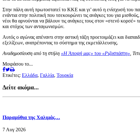
Στην πάλη αυτή πρωτοστατεί το ΚΚΕ και γι’ αυτό η ενίσχυσή του πα
ενάντια στην πολιτική που τσεκουρώνει τις ανάγκες του για μισθούς
νέοι θα αρνούνται να βάλουν τις ανάγκες τους στον «στενό κορσέ» 
και στόχος των ανταγωνισμών.
Αυτός ο αγώνας απέναντι στην αστική τάξη προετοιμάζει και διαπα
εξελίξεων, ανατρέποντας το σύστημα της εκμετάλλευσης.
Αναδημοσίευση από τη στήλη
«Η Άποψή μας» του «Ριζοσπάστη»
, Τε
Μοιράσου το...
Ετικέτες:
Ελλάδα
,
Γαλλία
,
Τουρκία
Δείτε ακόμα...
Παραμύθια της Χαλιμάς…
7 Αυγ 2026