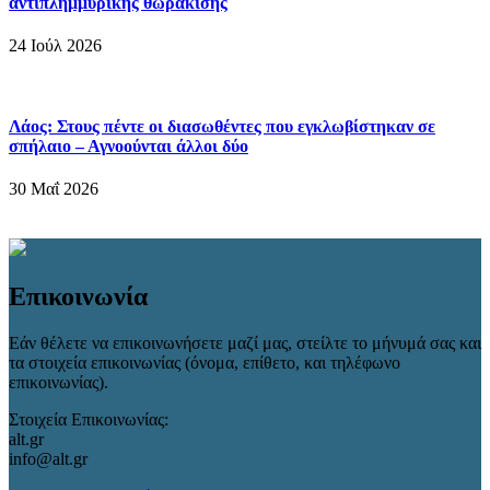
αντιπλημμυρικής θωράκισης
24 Ιούλ 2026
Λάος: Στους πέντε οι διασωθέντες που εγκλωβίστηκαν σε
σπήλαιο – Αγνοούνται άλλοι δύο
30 Μαΐ 2026
Επικοινωνία
Εάν θέλετε να επικοινωνήσετε μαζί μας, στείλτε το μήνυμά σας και
τα στοιχεία επικοινωνίας (όνομα, επίθετο, και τηλέφωνο
επικοινωνίας).
Στοιχεία Επικοινωνίας:
alt.gr
info@alt.gr