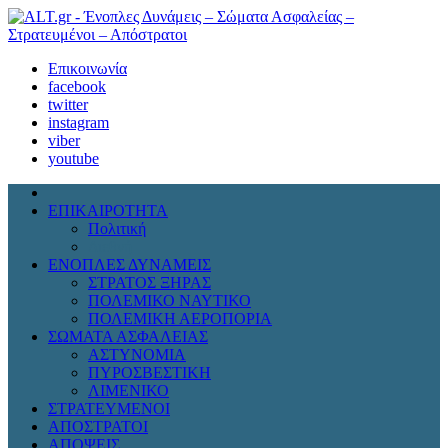
Επικοινωνία
facebook
twitter
instagram
viber
youtube
ΕΠΙΚΑΙΡΟΤΗΤΑ
Πολιτική
Διεθνή
ΕΝΟΠΛΕΣ ΔΥΝΑΜΕΙΣ
ΣΤΡΑΤΟΣ ΞΗΡΑΣ
ΠΟΛΕΜΙΚΟ ΝΑΥΤΙΚΟ
ΠΟΛΕΜΙΚΗ ΑΕΡΟΠΟΡΙΑ
ΣΩΜΑΤΑ ΑΣΦΑΛΕΙΑΣ
ΑΣΤΥΝΟΜΙΑ
ΠΥΡΟΣΒΕΣΤΙΚΗ
ΛΙΜΕΝΙΚΟ
ΣΤΡΑΤΕΥΜΕΝΟΙ
ΑΠΟΣΤΡΑΤΟΙ
ΑΠΟΨΕΙΣ