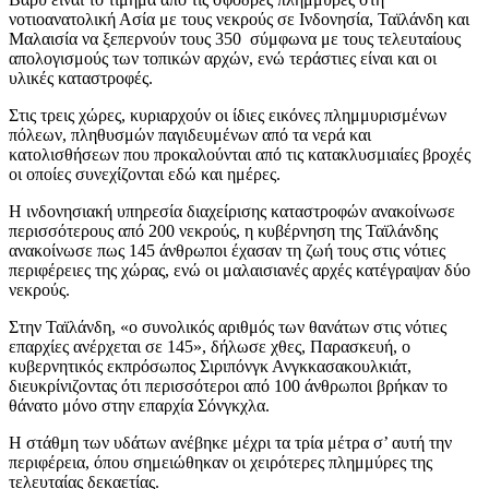
νοτιοανατολική Ασία με τους νεκρούς σε Ινδονησία, Ταϊλάνδη και
Μαλαισία να ξεπερνούν τους 350 σύμφωνα με τους τελευταίους
απολογισμούς των τοπικών αρχών, ενώ τεράστιες είναι και οι
υλικές καταστροφές.
Στις τρεις χώρες, κυριαρχούν οι ίδιες εικόνες πλημμυρισμένων
πόλεων, πληθυσμών παγιδευμένων από τα νερά και
κατολισθήσεων που προκαλούνται από τις κατακλυσμιαίες βροχές
οι οποίες συνεχίζονται εδώ και ημέρες.
Η ινδονησιακή υπηρεσία διαχείρισης καταστροφών ανακοίνωσε
περισσότερους από 200 νεκρούς, η κυβέρνηση της Ταϊλάνδης
ανακοίνωσε πως 145 άνθρωποι έχασαν τη ζωή τους στις νότιες
περιφέρειες της χώρας, ενώ οι μαλαισιανές αρχές κατέγραψαν δύο
νεκρούς.
Στην Ταϊλάνδη, «ο συνολικός αριθμός των θανάτων στις νότιες
επαρχίες ανέρχεται σε 145», δήλωσε χθες, Παρασκευή, ο
κυβερνητικός εκπρόσωπος Σιριπόνγκ Ανγκκασακουλκιάτ,
διευκρίνιζοντας ότι περισσότεροι από 100 άνθρωποι βρήκαν το
θάνατο μόνο στην επαρχία Σόνγκχλα.
Η στάθμη των υδάτων ανέβηκε μέχρι τα τρία μέτρα σ’ αυτή την
περιφέρεια, όπου σημειώθηκαν οι χειρότερες πλημμύρες της
τελευταίας δεκαετίας.