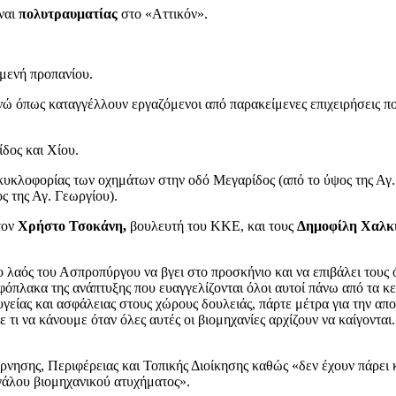
ίναι
πολυτραυματίας
στο «Αττικόν».
αμενή προπανίου.
νώ όπως καταγγέλλουν εργαζόμενοι από παρακείμενες επιχειρήσεις που
δος και Χίου.
 κυκλοφορίας των οχημάτων στην οδό Μεγαρίδος (από το ύψος της Αγ
ς της Αγ. Γεωργίου).
τον
Χρήστο Τσοκάνη,
βουλευτή του ΚΚΕ, και τους
Δημοφίλη Χαλκ
αός του Ασπροπύργου να βγει στο προσκήνιο και να επιβάλει τους όρ
ταφόπλακα της ανάπτυξης που ευαγγελίζονται όλοι αυτοί πάνω από τα
γείας και ασφάλειας στους χώρους δουλειάς, πάρτε μέτρα για την απ
 τι να κάνουμε όταν όλες αυτές οι βιομηχανίες αρχίζουν να καίγοντα
έρνησης, Περιφέρειας και Τοπικής Διοίκησης καθώς «δεν έχουν πάρει
γάλου βιομηχανικού ατυχήματος».