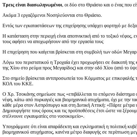
Τρεις είναι διασωληνωμένοι
, οι δύο στο Θριάσιο και ο ένας που ε
Ακόμα 3 εργαζόμενοι Νοσηλεύονται στο Θριάσιο.
Εντός των εγκαταστάσεων της επιχείρησης υπάρχει φορτηγό με δεξ
Η κατάσταση στην περιοχή είναι αποπνικτική από το τοξικό νέφος, ε
τους αφήσει να αποχωρήσουν από την εργασία τους
Η επιχείρηση που καίγεται βρίσκεται στη συμβολή των οδών Μεγαρί
Λόγω του περιστατικού η Τροχαία έχει προχωρήσει σε διακοπή της
της Χίου στο ρεύμα προς Μεγαρίδος) και στην οδό Χίου (από το ύψο
Στο σημείο βρίσκεται αντιπροσωπεία του Κόμματος με επικεφαλής 
ΚΟΑ του ΚΚΕ.
Ο Χρ. Τσοκάνης σημείωσε πως «επιβάλλεται το επόμενο διάστημα ο λ
νέφη, κάτω από πυρκαγιές και βιομηχανικά ατυχήματα, όχι με την 
κάθε μέρα στον Ασπρόπυργο και στη Δυτική Αττική: «Πάρτε μέτρα υ
Δημιουργήστε τους όρους και τις προϋποθέσεις έτσι ώστε να ξέρουμε
στέλνουνε εγκαυματίες στο νοσοκομείο».
Υπογράμμισε ότι είναι απαράδεκτη και εγκληματική η πολιτική κυβ
βιομηχανικού ατυχήματος, κανένα μέτρο διαφυγής σε περίπτωση με