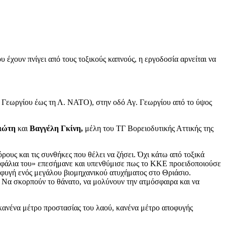
 έχουν πνίγει από τους τοξικούς καπνούς, η εργοδοσία αρνείται να
. Γεωργίου έως τη Λ. ΝΑΤΟ), στην οδό Αγ. Γεωργίου από το ύψος
ιώτη
και
Βαγγέλη Γκίνη,
μέλη του ΤΓ Βορειοδυτικής Αττικής της
ους και τις συνθήκες που θέλει να ζήσει. Όχι κάτω από τοξικά
 κεφάλια του» επεσήμανε και υπενθύμισε πως το ΚΚΕ προειδοποιούσε
οφυγή ενός μεγάλου βιομηχανικού ατυχήματος στο Θριάσιο.
ι. Να σκορπούν το θάνατο, να μολύνουν την ατμόσφαιρα και να
 κανένα μέτρο προστασίας του λαού, κανένα μέτρο αποφυγής