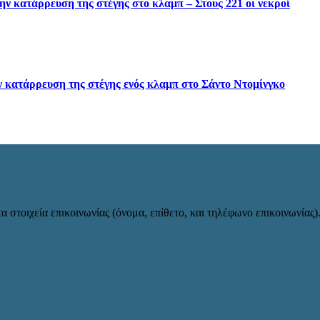
την κατάρρευση της στέγης στο κλαμπ – Στους 221 οι νεκροί
ν κατάρρευση της στέγης ενός κλαμπ στο Σάντο Ντομίνγκο
α στοιχεία επικοινωνίας (όνομα, επίθετο, και τηλέφωνο επικοινωνίας)