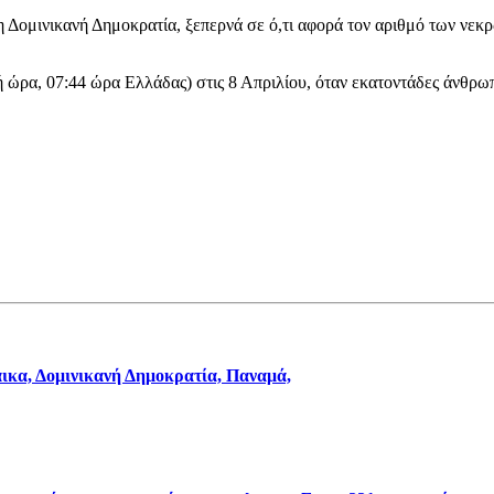
 Δομινικανή Δημοκρατία, ξεπερνά σε ό,τι αφορά τον αριθμό των νεκ
ική ώρα, 07:44 ώρα Ελλάδας) στις 8 Απριλίου, όταν εκατοντάδες άνθ
άικα, Δομινικανή Δημοκρατία, Παναμά,