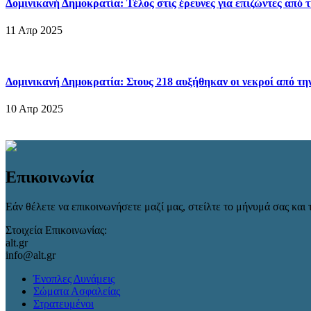
Δομινικανή Δημοκρατία: Τέλος στις έρευνες για επιζώντες από 
11 Απρ 2025
Δομινικανή Δημοκρατία: Στους 218 αυξήθηκαν οι νεκροί από τη
10 Απρ 2025
Επικοινωνία
Εάν θέλετε να επικοινωνήσετε μαζί μας, στείλτε το μήνυμά σας και τ
Στοιχεία Επικοινωνίας:
alt.gr
info@alt.gr
Ένοπλες Δυνάμεις
Σώματα Ασφαλείας
Στρατευμένοι