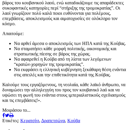
βάρος του κουβανικού λαού, ενώ καταδικάζουμε τις απαράδεκτες
συκοφαντικές κατηγορίες περί “στήριξης της τρομοκρατίας”. Οι
λαοί γνωρίζουν πολύ καλά ποιοι ευθύνονται για πολέμους,
επεμβάσεις, αποκλεισμούς και αιματοχυσίες σε ολόκληρο τον
κόσμο.
Απαιτούμε:
Να αρθεί άμεσα ο αποκλεισμός των ΗΠΑ κατά της Κούβας.
Να σταματήσει κάθε μορφή πολιτικής, οικονομικής και
στρατιωτικής πίεσης σε βάρος της χώρας.
Να αφαιρεθεί η Κούβα από τη λίστα των λεγόμενων
“κρατών-χορηγών της τρομοκρατίας”.
Να εκφράσει η ελληνική κυβέρνηση ξεκάθαρη θέση ενάντια
στις απειλές και την επιθετικότητα κατά της Κούβας.
Καλούμε τους εργαζόμενους, τη νεολαία, κάθε λαϊκό άνθρωπο, να
δυναμώσει την αλληλεγγύη του προς τον κουβανικό λαό και να
υψώσει τη φωνή του ενάντια στους ιμπεριαλιστικούς σχεδιασμούς
και τις επεμβάσεις!».
Μοιράσου το...
Ετικέτες:
Κερατσίνι
,
Δραπετσώνα
,
Κούβα