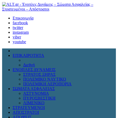
Επικοινωνία
facebook
twitter
instagram
viber
youtube
ΕΠΙΚΑΙΡΟΤΗΤΑ
Πολιτική
Διεθνή
ΕΝΟΠΛΕΣ ΔΥΝΑΜΕΙΣ
ΣΤΡΑΤΟΣ ΞΗΡΑΣ
ΠΟΛΕΜΙΚΟ ΝΑΥΤΙΚΟ
ΠΟΛΕΜΙΚΗ ΑΕΡΟΠΟΡΙΑ
ΣΩΜΑΤΑ ΑΣΦΑΛΕΙΑΣ
ΑΣΤΥΝΟΜΙΑ
ΠΥΡΟΣΒΕΣΤΙΚΗ
ΛΙΜΕΝΙΚΟ
ΣΤΡΑΤΕΥΜΕΝΟΙ
ΑΠΟΣΤΡΑΤΟΙ
ΑΠΟΨΕΙΣ