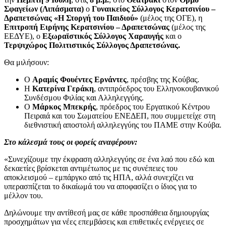
Σφαγείων (Λιπάσματα)
ο
Γυναικείος Σύλλογος Κερατσινίου –
Δραπετσώνας «Η Στοργή του Παιδιού»
(μέλος της ΟΓΕ), η
Επιτροπή Ειρήνης Κερατσινίου – Δραπετσώνας
(μέλος της
ΕΕΔΥΕ), ο
Εξωραϊστικός Σύλλογος Χαραυγής
και ο
Τερψιχώρος Πολιτιστικός Σύλλογος Δραπετσώνας.
Θα μιλήσουν:
Ο
Αραμίς Φουέντες Ερνάντες
, πρέσβης της Κούβας.
Η
Κατερίνα
Γεράκη
, αντιπρόεδρος του Ελληνοκουβανικού
Συνδέσμου Φιλίας και Αλληλεγγύης.
Ο
Μάρκος
Μπεκρής
, πρόεδρος του Εργατικού Κέντρου
Πειραιά και του Σωματείου ΕΝΕΔΕΠ, που συμμετείχε στη
διεθνιστική αποστολή αλληλεγγύης του ΠΑΜΕ στην Κούβα.
Στο κάλεσμά τους οι φορείς αναφέρουν:
«Συνεχίζουμε την έκφραση αλληλεγγύης σε ένα λαό που εδώ και
δεκαετίες βρίσκεται αντιμέτωπος με τις συνέπειες του
αποκλεισμού – εμπάργκο από τις ΗΠΑ, αλλά συνεχίζει να
υπερασπίζεται το δικαίωμά του να αποφασίζει ο ίδιος για το
μέλλον του.
Δηλώνουμε την αντίθεσή μας σε κάθε προσπάθεια δημιουργίας
προσχημάτων για νέες επεμβάσεις και επιθετικές ενέργειες σε