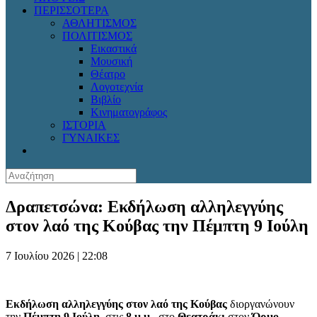
ΠΕΡΙΣΣΟΤΕΡΑ
ΑΘΛΗΤΙΣΜΟΣ
ΠΟΛΙΤΙΣΜΟΣ
Εικαστικά
Μουσική
Θέατρο
Λογοτεχνία
Βιβλίο
Κινηματογράφος
ΙΣΤΟΡΙΑ
ΓΥΝΑΙΚΕΣ
Δραπετσώνα: Εκδήλωση αλληλεγγύης
στον λαό της Κούβας την Πέμπτη 9 Ιούλη
7 Ιουλίου 2026 | 22:08
Εκδήλωση αλληλεγγύης στον λαό της Κούβας
διοργανώνουν
την
Πέμπτη 9 Ιούλη
, στις
8 μ.μ.
, στο
Θεατράκι
στον
Όρμο