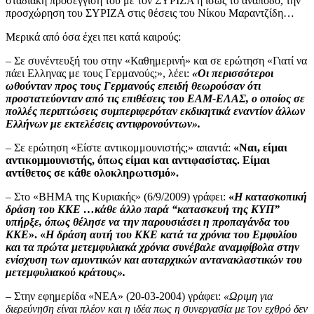
σταδιακή προσέγγισή του με τον ΣΥΡΙΖΑ ή ίσως το ανάποδο, την
προσχώρηση του ΣΥΡΙΖΑ στις θέσεις του Νίκου Μαραντζίδη…
Μερικά από όσα έχει πει κατά καιρούς:
– Σε συνέντευξή του στην «Καθημερινή» και σε ερώτηση «Γιατί να
πάει Ελληνας με τους Γερμανούς;», λέει:
«Οι περισσότεροι
ωθούνταν προς τους Γερμανούς επειδή θεωρούσαν ότι
προστατεύονταν από τις επιθέσεις του ΕΑΜ-ΕΛΑΣ, ο οποίος σε
πολλές περιπτώσεις συμπεριφερόταν εκδικητικά εναντίον άλλων
Ελλήνων με εκτελέσεις αντιφρονούντων».
– Σε ερώτηση «Είστε αντικομμουνιστής;» απαντά:
«Ναι, είμαι
αντικομμουνιστής, όπως είμαι και αντιφασίστας. Είμαι
αντίθετος σε κάθε ολοκληρωτισμό».
– Στο «ΒΗΜΑ της Κυριακής» (6/9/2009) γράφει:
«
Η κατασκοπική
δράση του ΚΚΕ …κάθε άλλο παρά “κατασκευή της ΚΥΠ”
υπήρξε, όπως θέλησε να την παρουσιάσει η προπαγάνδα του
ΚΚΕ
». «
Η δράση αυτή του ΚΚΕ κατά τα χρόνια του Εμφυλίου
και τα πρώτα μετεμφυλιακά χρόνια συνέβαλε αναμφίβολα στην
ενίσχυση των αμυντικών και αυταρχικών αντανακλαστικών του
μετεμφυλιακού κράτους».
–
Στην εφημερίδα «ΝΕΑ» (20-03-2004) γράφει:
«Ωριμη για
διερεύνηση είναι πλέον και η ιδέα πως η συνεργασία με τον εχθρό δεν