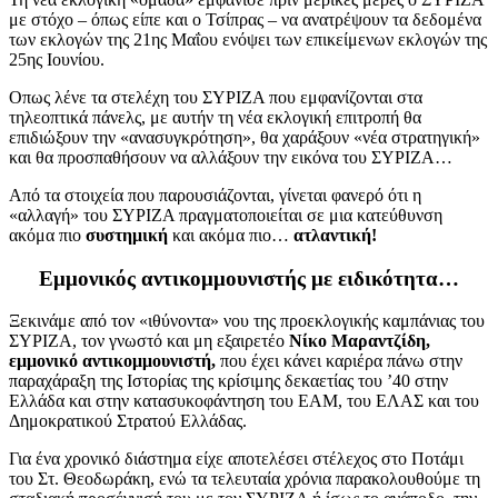
με στόχο – όπως είπε και ο Τσίπρας – να ανατρέψουν τα δεδομένα
των εκλογών της 21ης Μαΐου ενόψει των επικείμενων εκλογών της
25ης Ιουνίου.
Οπως λένε τα στελέχη του ΣΥΡΙΖΑ που εμφανίζονται στα
τηλεοπτικά πάνελς, με αυτήν τη νέα εκλογική επιτροπή θα
επιδιώξουν την «ανασυγκρότηση», θα χαράξουν «νέα στρατηγική»
και θα προσπαθήσουν να αλλάξουν την εικόνα του ΣΥΡΙΖΑ…
Από τα στοιχεία που παρουσιάζονται, γίνεται φανερό ότι η
«αλλαγή» του ΣΥΡΙΖΑ πραγματοποιείται σε μια κατεύθυνση
ακόμα πιο
συστημική
και ακόμα πιο…
ατλαντική!
Εμμονικός αντικομμουνιστής με ειδικότητα…
Ξεκινάμε από τον «ιθύνοντα» νου της προεκλογικής καμπάνιας του
ΣΥΡΙΖΑ, τον γνωστό και μη εξαιρετέο
Νίκο Μαραντζίδη,
εμμονικό αντικομμουνιστή,
που έχει κάνει καριέρα πάνω στην
παραχάραξη της Ιστορίας της κρίσιμης δεκαετίας του ’40 στην
Ελλάδα και στην κατασυκοφάντηση του ΕΑΜ, του ΕΛΑΣ και του
Δημοκρατικού Στρατού Ελλάδας.
Για ένα χρονικό διάστημα είχε αποτελέσει στέλεχος στο Ποτάμι
του Στ. Θεοδωράκη, ενώ τα τελευταία χρόνια παρακολουθούμε τη