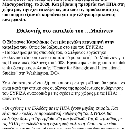
Μασαχουσέτης, το 2020. Και βέβαια η πρεσβεία των ΗΠΑ στη
χώρα μας την έχει επιλέξει ως μια από τις προσωπικότητες
που συμμετείχαν σε καμπάνια για την ελληνοαμερικανική
συνεργασία.
Εθελοντής στο επιτελείο του …Μπάιντεν
Ο Στέφανος Κασελάκης έχει μία μεγάλη περγαμηνή στην
καριέρα του.
Οπως διαβάζουμε στο site του ΣΥΡΙΖΑ:
«Παράλληλα με τις σπουδές του, ο Στέφανος εργάστηκε
εθελοντικά στο επιτελείο του τότε Γερουσιαστή Tζο Μπάιντεν για
τις Προεδρικές Εκλογές του 2008. Εργάστηκε επίσης και στο think
tank εξωτερικής πολιτικής “Center for Strategic and International
Studies” στη Washington, DC».
Σε πρόσφατη συνέντευξή του και σε ερώτηση «Ποιοι θα πρέπει να
είναι κατά την οπτική σας οι άξονες της προοδευτικής κυβέρνησης
του ΣΥΡΙΖΑ αναφορικά με τις σχέσεις της χώρας με τις ΗΠΑ;»,
απάντησε:
«Οι σχέσεις της Ελλάδας με τις ΗΠΑ έχουν μεγάλη ιστορία. Και
είναι πολύ καλές. Η προοδευτική κυβέρνηση του ΣΥΡΙΖΑ θα
επιδιώξει σίγουρα την εμβάθυνση και βελτίωση της συνεργασίας με
τις ΗΠΑ με πολυδιάστατη εξωτερική πολιτική. Οσο και να είμαι
ευγνώμων στην Αμερική για τις ευκαιρίες που μου έχει προσφέρει, η