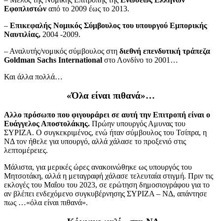
Εφοπλιστών
από το 2009 έως το 2013.
–
Επικεφαλής Νομικός Σύμβουλος του υπουργού Εμπορικής
Ναυτιλίας,
2004 -2009.
– Αναλυτής/νομικός σύμβουλος στη
διεθνή επενδυτική τράπεζα
Goldman Sachs International
στο Λονδίνο το 2001…
Και άλλα πολλά…
«Όλα είναι πιθανά»…
Αλλο πρόσωπο που φιγουράρει σε αυτή την Επιτροπή είναι ο
Ευάγγελος Αποστολάκης.
Πρώην υπουργός Αμυνας του
ΣΥΡΙΖΑ. Ο συγκεκριμένος, ενώ ήταν σύμβουλος του Τσίπρα, η
ΝΔ τον ήθελε για υπουργό, αλλά χάλασε το προξενιό στις
λεπτομέρειες.
Μάλιστα, για μερικές ώρες ανακοινώθηκε ως υπουργός του
Μητσοτάκη, αλλά η μεταγραφή χάλασε τελευταία στιγμή. Πριν τις
εκλογές του Μαΐου του 2023, σε ερώτηση δημοσιογράφου για το
αν βλέπει ενδεχόμενο συγκυβέρνησης ΣΥΡΙΖΑ – ΝΔ, απάντησε
πως …«όλα είναι πιθανά».