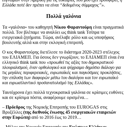
Ελλάδα ποτέ δεν πρέπει να είναι “δεδομένος σύμμαχος”».
Πολλά γαλόνια
Τα «γαλόνια» του καθηγητή
Νίκου Φαραντούρη
είναι πραγματικά
πολλά. Τον βλέπαμε να αναλύει ως think tank Τσίπρα τα
ενεργειακά ζητήματα. Τώρα, ανέλαβε ρόλο και ως υποψήφιος
βουλευτής αλλά και στην εκλογική επιτροπή.
Ο κος Φαραντούρης διετέλεσε το διάστημα 2020-2023 στέλεχος
του ΕΛΙΑΜΕΠ. Για όσους δεν γνωρίζουν, το ΕΛΙΑΜΕΠ είναι ένα
ελληνικό think tank που
«προωθεί τις αξίες του δημοκρατικού
πλουραλισμού, έναν ορθολογικό και ψύχραιμο δημόσιο διάλογο για
τις μεγάλες περιφερειακές, ευρωπαϊκές και παγκόσμιες προκλήσεις,
την επίλυση των διαφορών μέσω του διαλόγου και τον ευρωπαϊκό
και ευρωατλαντικό προσανατολισμό της Ελλάδας».
Ταυτόχρονα έχει πολλά τεχνοκρατικά γαλόνια σε κρίσιμες ευθύνες
και σε κρίσιμα πόστα, αναφέρουμε ορισμένα…
–
Πρόεδρος
της Νομικής Επιτροπής του EUROGAS στις
Βρυξέλλες
(της διεθνούς ένωσης 45 ενεργειακών εταιρειών
στην Ευρώπη)
από το 2016 έως το 2019…
– Μέλος της Νομικής Επιτροπής της
Ενώσεως Ελλήνων