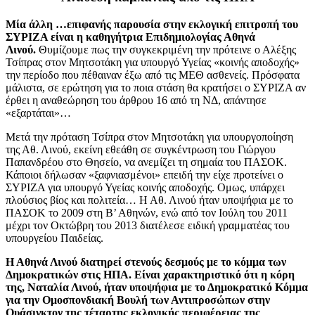
Μία άλλη …επιφανής παρουσία στην εκλογική επιτροπή του
ΣΥΡΙΖΑ είναι η καθηγήτρια Επιδημιολογίας Αθηνά
Λινού.
Θυμίζουμε πως την συγκεκριμένη την πρότεινε ο Αλέξης
Τσίπρας στον Μητσοτάκη για υπουργό Υγείας «κοινής αποδοχής»
την περίοδο που πέθαιναν έξω από τις ΜΕΘ ασθενείς. Πρόσφατα
μάλιστα, σε ερώτηση για το ποια στάση θα κρατήσει ο ΣΥΡΙΖΑ αν
έρθει η αναθεώρηση του άρθρου 16 από τη ΝΔ, απάντησε
«εξαρτάται»…
Μετά την πρόταση Τσίπρα στον Μητσοτάκη για υπουργοποίηση
της Αθ. Λινού, εκείνη εθεάθη σε συγκέντρωση του Γιώργου
Παπανδρέου στο Θησείο, να ανεμίζει τη σημαία του ΠΑΣΟΚ.
Κάποιοι δήλωσαν «ξαφνιασμένοι» επειδή την είχε προτείνει ο
ΣΥΡΙΖΑ για υπουργό Υγείας κοινής αποδοχής. Ομως, υπάρχει
πλούσιος βίος και πολιτεία… Η Αθ. Λινού ήταν υποψήφια με το
ΠΑΣΟΚ το 2009 στη Β’ Αθηνών, ενώ από τον Ιούλη του 2011
μέχρι τον Οκτώβρη του 2013 διατέλεσε ειδική γραμματέας του
υπουργείου Παιδείας.
Η Αθηνά Λινού διατηρεί στενούς δεσμούς με το κόμμα των
Δημοκρατικών στις ΗΠΑ. Είναι χαρακτηριστικό ότι η κόρη
της, Ναταλία Λινού, ήταν υποψήφια με το Δημοκρατικό Κόμμα
για την Ομοσπονδιακή Βουλή των Αντιπροσώπων στην
Ουάσιγκτον της τέταρτης εκλογικής περιφέρειας της