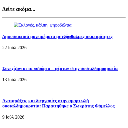
Δείτε ακόμα...
Δημοσκοπικά μαγειρέματα με εξόφθαλμες σκοπιμότητες
22 Ιούλ 2026
Συνεχίζονται τα «σούρτα – φέρτα» στην σοσιαλδημοκρατία
13 Ιούλ 2026
Αναταράξεις και διεργασίες στην αμαρτωλή
σοσιαλδημοκρατία: Παραιτήθηκε ο Σωκράτης Φάμελλος
9 Ιούλ 2026