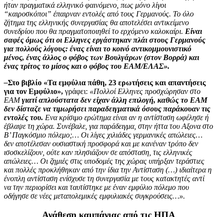
ήταν πραγματικά ελληνικό φαινόμενο, πως μόνο λίγοι
“καιροσκόποι” έπαιρναν εντολές από τους Γερμανούς. Το όλο
ζήτημα της ελληνικής συνεργασίας θα αποτελέσει αντικείμενο
συνεδρίου που θα πραγματοποιηθεί το ερχόμενο καλοκαίρι.
Είναι
σαφές όμως ότι οι Ελληνες εργάστηκαν πλάι στους Γερμανούς
για πολλούς λόγους: ένας είναι το κοινό αντικομμουνιστικό
μένος, ένας άλλος ο φόβος των Βουλγάρων (στον Βορρά) και
ένας τρίτος το μίσος και ο φόβος του EAM/ΕΛΑΣ».
–
Στο βιβλίο «Τα εμφύλια πάθη, 23 ερωτήσεις και απαντήσεις
για τον Εμφύλιο»,
γράφει:
«Πολλοί Ελληνες προσχώρησαν στο
ΕΑΜ
γιατί απλούστατα δεν είχαν άλλη επιλογή, καθώς το ΕΑΜ
δεν δίσταζε να τιμωρήσει παραδειγματικά όσους παράκουαν τις
εντολές του.
Ενα κρίσιμο ερώτημα είναι αν η αντίσταση ωφέλησε ή
έβλαψε τη χώρα. Συνέβαλε, για παράδειγμα, στην ήττα του Αξονα στο
Β’ Παγκόσμιο πόλεμο;… Οι λίγες χιλιάδες γερμανικές απώλειες…
δεν αποτέλεσαν ουσιαστική προσφορά και με κανέναν τρόπο δεν
ισοσκελίζουν, ούτε καν πλησιάζουν σε απόσταση, τις ελληνικές
απώλειες… Οι ζημιές στις υποδομές της χώρας υπήρξαν τεράστιες
και πολλές προκλήθηκαν από την ίδια την Αντίσταση (…) ιδιαίτερα η
ένοπλη αντίσταση ενίσχυσε τη συνεργασία με τους κατακτητές αντί
να την περιορίσει και ταυτίστηκε με έναν εμφύλιο πόλεμο που
οδήγησε σε νέες μεταπολεμικές εμφυλιακές συγκρούσεις…».
Ανάθεση καμπάνιας από τις ΗΠΑ