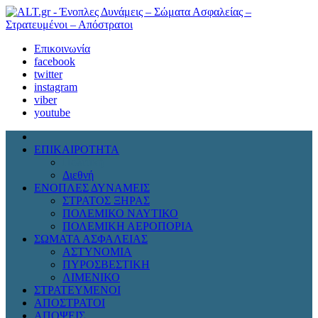
Επικοινωνία
facebook
twitter
instagram
viber
youtube
ΕΠΙΚΑΙΡΟΤΗΤΑ
Πολιτική
Διεθνή
ΕΝΟΠΛΕΣ ΔΥΝΑΜΕΙΣ
ΣΤΡΑΤΟΣ ΞΗΡΑΣ
ΠΟΛΕΜΙΚΟ ΝΑΥΤΙΚΟ
ΠΟΛΕΜΙΚΗ ΑΕΡΟΠΟΡΙΑ
ΣΩΜΑΤΑ ΑΣΦΑΛΕΙΑΣ
ΑΣΤΥΝΟΜΙΑ
ΠΥΡΟΣΒΕΣΤΙΚΗ
ΛΙΜΕΝΙΚΟ
ΣΤΡΑΤΕΥΜΕΝΟΙ
ΑΠΟΣΤΡΑΤΟΙ
ΑΠΟΨΕΙΣ