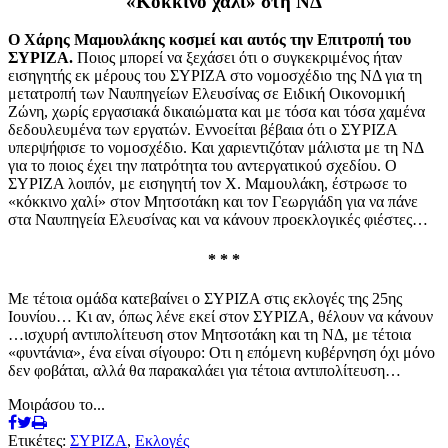
«Κόκκινο χαλί» στη ΝΔ
Ο Χάρης Μαμουλάκης κοσμεί και αυτός την Επιτροπή του
ΣΥΡΙΖΑ.
Ποιος μπορεί να ξεχάσει ότι ο συγκεκριμένος ήταν
εισηγητής εκ μέρους του ΣΥΡΙΖΑ στο νομοσχέδιο της ΝΔ για τη
μετατροπή των Ναυπηγείων Ελευσίνας σε Ειδική Οικονομική
Ζώνη, χωρίς εργασιακά δικαιώματα και με τόσα και τόσα χαμένα
δεδουλευμένα των εργατών. Εννοείται βέβαια ότι ο ΣΥΡΙΖΑ
υπερψήφισε το νομοσχέδιο. Και χαριεντιζόταν μάλιστα με τη ΝΔ
για το ποιος έχει την πατρότητα του αντεργατικού σχεδίου. Ο
ΣΥΡΙΖΑ λοιπόν, με εισηγητή τον Χ. Μαμουλάκη, έστρωσε το
«κόκκινο χαλί» στον Μητσοτάκη και τον Γεωργιάδη για να πάνε
στα Ναυπηγεία Ελευσίνας και να κάνουν προεκλογικές φιέστες…
* * *
Με τέτοια ομάδα κατεβαίνει ο ΣΥΡΙΖΑ στις εκλογές της 25ης
Ιουνίου… Κι αν, όπως λένε εκεί στον ΣΥΡΙΖΑ, θέλουν να κάνουν
…ισχυρή αντιπολίτευση στον Μητσοτάκη και τη ΝΔ, με τέτοια
«φυντάνια», ένα είναι σίγουρο: Οτι η επόμενη κυβέρνηση όχι μόνο
δεν φοβάται, αλλά θα παρακαλάει για τέτοια αντιπολίτευση…
Μοιράσου το...
Ετικέτες:
ΣΥΡΙΖΑ
,
Εκλογές