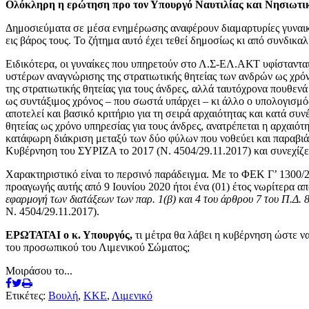
Ολόκληρη η ερώτηση προ τον Υπουργό Ναυτιλίας και Νησιωτική
Δημοσιεύματα σε μέσα ενημέρωσης αναφέρουν διαμαρτυρίες γυναικ
εις βάρος τους. Το ζήτημα αυτό έχει τεθεί δημοσίως κι από συνδικα
Ειδικότερα, οι γυναίκες που υπηρετούν στο Λ.Σ-ΕΛ.ΑΚΤ υφίστανται
υστέρων αναγνώρισης της στρατιωτικής θητείας των ανδρών ως χρό
της στρατιωτικής θητείας για τους άνδρες, αλλά ταυτόχρονα πουθενά
ως συντάξιμος χρόνος – που σωστά υπάρχει – κι άλλο ο υπολογισμός
αποτελεί και βασικό κριτήριο για τη σειρά αρχαιότητας και κατά σ
θητείας ως χρόνο υπηρεσίας για τους άνδρες, ανατρέπεται η αρχαιότ
κατάφωρη διάκριση μεταξύ των δύο φύλων που νοθεύει και παραβιάζ
Κυβέρνηση του ΣΥΡΙΖΑ το 2017 (Ν. 4504/29.11.2017) και συνεχίζει
Χαρακτηριστικό είναι το περσινό παράδειγμα. Με το ΦΕΚ Γ’ 1300/
προαγωγής αυτής από 9 Ιουνίου 2020 ήτοι ένα (01) έτος νωρίτερα απ
εφαρμογή των διατάξεων των παρ. 1(β) και 4 του άρθρου 7 του Π.Δ. 
Ν. 4504/29.11.2017).
ΕΡΩΤΑΤΑΙ ο κ. Υπουργός,
τι μέτρα θα λάβει η κυβέρνηση ώστε να
του προσωπικού του Λιμενικού Σώματος;
Μοιράσου το...
Ετικέτες:
Βουλή
,
ΚΚΕ
,
Λιμενικό