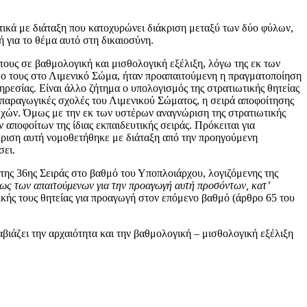
κά με διάταξη που κατοχυρώνει διάκριση μεταξύ των δύο φύλων,
ή για το θέμα αυτό στη δικαιοσύνη.
ους σε βαθμολογική και μισθολογική εξέλιξη, λόγω της εκ των
δο τους στο Λιμενικό Σώμα, ήταν προαπαιτούμενη η πραγματοποίηση
ηρεσίας. Είναι άλλο ζήτημα ο υπολογισμός της στρατιωτικής θητείας
ς παραγωγικές σχολές του Λιμενικού Σώματος, η σειρά αποφοίτησης
ελεχών. Όμως με την εκ των υστέρων αναγνώριση της στρατιωτικής
 αποφοίτων της ίδιας εκπαιδευτικής σειράς. Πρόκειται για
άκριση αυτή νομοθετήθηκε με διάταξη από την προηγούμενη
σει.
της 36ης Σειράς στο βαθμό του Υποπλοιάρχου, λογιζόμενης της
ως των απαιτούμενων για την προαγωγή αυτή προσόντων, κατ’
ικής τους θητείας για προαγωγή στον επόμενο βαθμό (άρθρο 65 του
βιάζει την αρχαιότητα και την βαθμολογική – μισθολογική εξέλιξη