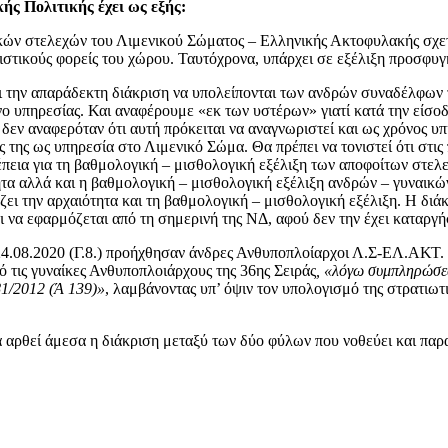
ς Πολιτικής έχει ως εξής:
ών στελεχών του Λιμενικού Σώματος – Ελληνικής Ακτοφυλακής σχετι
λιστικούς φορείς του χώρου. Ταυτόχρονα, υπάρχει σε εξέλιξη προσφυγ
 την απαράδεκτη διάκριση να υπολείπονται των ανδρών συναδέλφων τ
νο υπηρεσίας. Και αναφέρουμε «εκ των υστέρων» γιατί κατά την είσο
 δεν αναφερόταν ότι αυτή πρόκειται να αναγνωριστεί και ως χρόνος υπ
 της ως υπηρεσία στο Λιμενικό Σώμα. Θα πρέπει να τονιστεί ότι στι
υνέπεια για τη βαθμολογική – μισθολογική εξέλιξη των αποφοίτων στ
ητα αλλά και η βαθμολογική – μισθολογική εξέλιξη ανδρών – γυναικών
ει την αρχαιότητα και τη βαθμολογική – μισθολογική εξέλιξη. Η δι
 να εφαρμόζεται από τη σημερινή της ΝΔ, αφού δεν την έχει καταργή
24.08.2020 (Γ.8.) προήχθησαν άνδρες Ανθυποπλοίαρχοι Λ.Σ-ΕΛ.ΑΚΤ. 
ό τις γυναίκες Ανθυποπλοιάρχους της 36ης Σειράς
, «λόγω συμπληρώσε
81/2012 (Ά 139)»
, λαμβάνοντας υπ’ όψιν τον υπολογισμό της στρατιωτ
 αρθεί άμεσα η διάκριση μεταξύ των δύο φύλων που νοθεύει και παρα