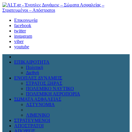
Επικοινωνία
facebook
twitter
instagram
viber
youtube
ΕΠΙΚΑΙΡΟΤΗΤΑ
Πολιτική
Διεθνή
ΕΝΟΠΛΕΣ ΔΥΝΑΜΕΙΣ
ΣΤΡΑΤΟΣ ΞΗΡΑΣ
ΠΟΛΕΜΙΚΟ ΝΑΥΤΙΚΟ
ΠΟΛΕΜΙΚΗ ΑΕΡΟΠΟΡΙΑ
ΣΩΜΑΤΑ ΑΣΦΑΛΕΙΑΣ
ΑΣΤΥΝΟΜΙΑ
ΠΥΡΟΣΒΕΣΤΙΚΗ
ΛΙΜΕΝΙΚΟ
ΣΤΡΑΤΕΥΜΕΝΟΙ
ΑΠΟΣΤΡΑΤΟΙ
ΑΠΟΨΕΙΣ