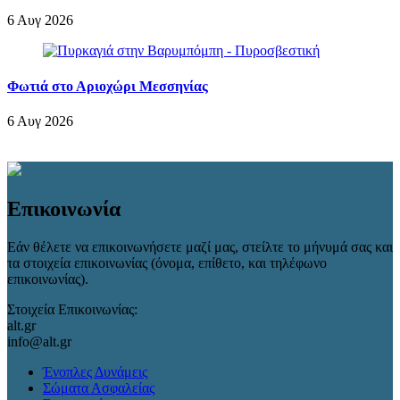
6 Αυγ 2026
Φωτιά στο Αριοχώρι Μεσσηνίας
6 Αυγ 2026
Επικοινωνία
Εάν θέλετε να επικοινωνήσετε μαζί μας, στείλτε το μήνυμά σας και
τα στοιχεία επικοινωνίας (όνομα, επίθετο, και τηλέφωνο
επικοινωνίας).
Στοιχεία Επικοινωνίας:
alt.gr
info@alt.gr
Ένοπλες Δυνάμεις
Σώματα Ασφαλείας