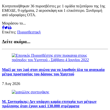
Κινητοποιήθηκαν 36 πυροσβέστες με 1 ομάδα πεζοπόρου της 1ης
ΕΜΟΔΕ, 9 οχήματα, 2 αεροσκάφη και 1 ελικόπτερο. Συνδρομή
από υδροφόρες ΟΤΑ.
Μοιράσου το...
Ετικέτες:
Πυροσβεστική
Δείτε ακόμα...
Μαζί με τον λαό στον αγώνα για να ληφθούν όλα τα αναγκαία
μέτρα προστασίας του δάσους του Υμηττού
7 Αυγ 2026
Μ. Συντυχάκης: Δεν υπάρχει καμία επιτυχία των μέτρων
πρόληψης όταν έχουν καεί 130.000 στρέμματα