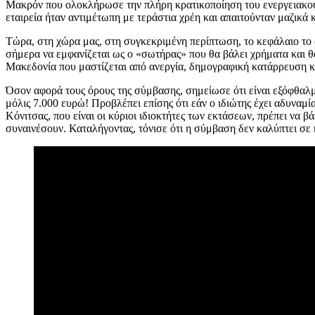
Μακρόν που ολοκλήρωσε την πλήρη κρατικοποίηση του ενεργειακού 
εταιρεία ήταν αντιμέτωπη με τεράστια χρέη και απαιτούνταν μαζικ
Τώρα, στη χώρα μας, στη συγκεκριμένη περίπτωση, το κεφάλαιο το συ
σήμερα να εμφανίζεται ως ο «σωτήρας» που θα βάλει χρήματα και θα
Μακεδονία που μαστίζεται από ανεργία, δημογραφική κατάρρευση και
Όσον αφορά τους όρους της σύμβασης, σημείωσε ότι είναι εξόφθαλμα
μόλις 7.000 ευρώ! Προβλέπει επίσης ότι εάν ο ιδιώτης έχει αδυναμ
Κόνιτσας, που είναι οι κύριοι ιδιοκτήτες των εκτάσεων, πρέπει να β
συναινέσουν. Καταλήγοντας, τόνισε ότι η σύμβαση δεν καλύπτει σε