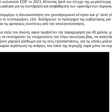
κολοσσού EDF το 2023, θέτοντας ξανά τον έλεγχο της μεγαλύτερης ε
ά κεφάλαια για τη συντήρηση και αναβάθμιση των υφιστάμενων πυρην
μφέρει η ιδιωτικοποίηση του χιονοδρομικού κέντρου και γι’ αυτό γίν
 το λειτουργήσει, είπε. Κατήγγειλε το πρόσχημα της κυβέρνησης για 
 τις αρνητικές συνέπειες από την απολιγνιτοποίηση.
 υπέρ του ιδιώτη, αφού προβλέπει την παραχώρηση για 40 χρόνια, μι
ία να εκπληρώσει τις υποχρεώσεις του λόγω ανωτέρας βίας, να απαλλά
άζουν χαμηλό μίσθωμα για τις νέες εγκαταστάσεις, για τις οποίες μάλ
 καμία περίπτωση τις ανάγκες του λαού της περιοχής παρά μόνο τα σ