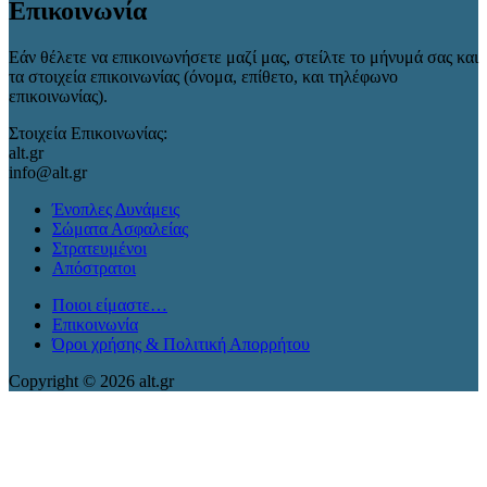
Επικοινωνία
Εάν θέλετε να επικοινωνήσετε μαζί μας, στείλτε το μήνυμά σας και
τα στοιχεία επικοινωνίας (όνομα, επίθετο, και τηλέφωνο
επικοινωνίας).
Στοιχεία Επικοινωνίας:
alt.gr
info@alt.gr
Ένοπλες Δυνάμεις
Σώματα Ασφαλείας
Στρατευμένοι
Απόστρατοι
Ποιοι είμαστε…
Επικοινωνία
Όροι χρήσης & Πολιτική Απορρήτου
Copyright © 2026 alt.gr