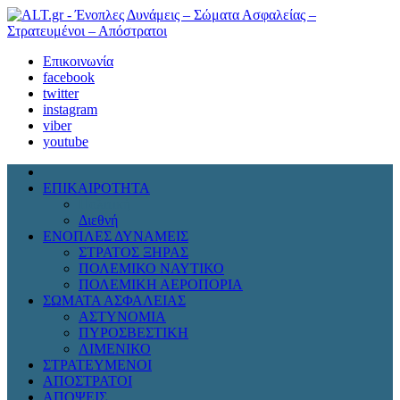
Επικοινωνία
facebook
twitter
instagram
viber
youtube
ΕΠΙΚΑΙΡΟΤΗΤΑ
Πολιτική
Διεθνή
ΕΝΟΠΛΕΣ ΔΥΝΑΜΕΙΣ
ΣΤΡΑΤΟΣ ΞΗΡΑΣ
ΠΟΛΕΜΙΚΟ ΝΑΥΤΙΚΟ
ΠΟΛΕΜΙΚΗ ΑΕΡΟΠΟΡΙΑ
ΣΩΜΑΤΑ ΑΣΦΑΛΕΙΑΣ
ΑΣΤΥΝΟΜΙΑ
ΠΥΡΟΣΒΕΣΤΙΚΗ
ΛΙΜΕΝΙΚΟ
ΣΤΡΑΤΕΥΜΕΝΟΙ
ΑΠΟΣΤΡΑΤΟΙ
ΑΠΟΨΕΙΣ