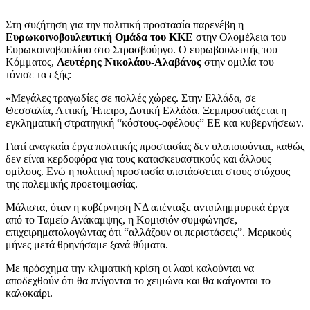
Στη συζήτηση για την πολιτική προστασία παρενέβη η
Ευρωκοινοβουλευτική Ομάδα του ΚΚΕ
στην Ολομέλεια του
Ευρωκοινοβουλίου στο Στρασβούργο. Ο ευρωβουλευτής του
Κόμματος,
Λευτέρης Νικολάου-Αλαβάνος
στην ομιλία του
τόνισε τα εξής:
«Μεγάλες τραγωδίες σε πολλές χώρες. Στην Ελλάδα, σε
Θεσσαλία, Αττική, Ήπειρο, Δυτική Ελλάδα. Ξεμπροστιάζεται η
εγκληματική στρατηγική “κόστους-οφέλους” ΕΕ και κυβερνήσεων.
Γιατί αναγκαία έργα πολιτικής προστασίας δεν υλοποιούνται, καθώς
δεν είναι κερδοφόρα για τους κατασκευαστικούς και άλλους
ομίλους. Ενώ η πολιτική προστασία υποτάσσεται στους στόχους
της πολεμικής προετοιμασίας.
Μάλιστα, όταν η κυβέρνηση ΝΔ απένταξε αντιπλημμυρικά έργα
από το Ταμείο Ανάκαμψης, η Κομισιόν συμφώνησε,
επιχειρηματολογώντας ότι “αλλάζουν οι περιστάσεις”. Μερικούς
μήνες μετά θρηνήσαμε ξανά θύματα.
Με πρόσχημα την κλιματική κρίση οι λαοί καλούνται να
αποδεχθούν ότι θα πνίγονται το χειμώνα και θα καίγονται το
καλοκαίρι.