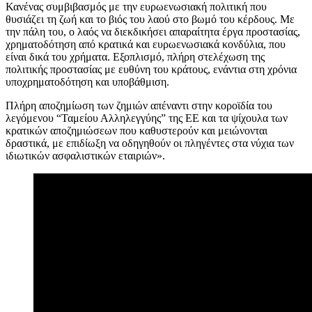
Κανένας συμβιβασμός με την ευρωενωσιακή πολιτική που
θυσιάζει τη ζωή και το βιός του λαού στο βωμό του κέρδους. Με
την πάλη του, ο λαός να διεκδικήσει απαραίτητα έργα προστασίας,
χρηματοδότηση από κρατικά και ευρωενωσιακά κονδύλια, που
είναι δικά του χρήματα. Εξοπλισμό, πλήρη στελέχωση της
πολιτικής προστασίας με ευθύνη του κράτους, ενάντια στη χρόνια
υποχρηματοδότηση και υποβάθμιση.
Πλήρη αποζημίωση των ζημιών απέναντι στην κοροϊδία του
λεγόμενου “Ταμείου Αλληλεγγύης” της ΕΕ και τα ψίχουλα των
κρατικών αποζημιώσεων που καθυστερούν και μειώνονται
δραστικά, με επιδίωξη να οδηγηθούν οι πληγέντες στα νύχια των
ιδιωτικών ασφαλιστικών εταιριών».