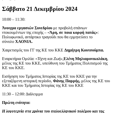
Σάββατο 21 Δεκεμβρίου 2024
10:00 – 11:30:
Άνοιγμα εργασιών Συνεδρίου
με προβολή σπάνιων
ντοκουμέντων της εποχής – «
Άρη, σε ποια κορφή πατάς»
:
Πολυφωνικό, αντάρτικο τραγούδι που θα ερμηνεύσει το
σύνολο
ΧΑΟΝΙΑ.
Χαιρετισμός του ΓΓ της ΚΕ του ΚΚΕ
Δημήτρη Κουτσούμπα.
Εναρκτήρια Ομιλία: «
Τέχνη και Ζωή»,
Ελένη Μηλιαρονικολάκη
,
μέλος της ΚΕ του ΚΚΕ, υπεύθυνη του Τμήματος Πολιτισμού της
ΚΕ του ΚΚΕ.
Εισήγηση του Τμήματος Ιστορίας της ΚΕ του ΚΚΕ για την
εξεταζόμενη ιστορική περίοδο,
Φάνης Παρρής,
μέλος της ΚΕ του
ΚΚΕ και του Τμήματος Ιστορίας της ΚΕ του ΚΚΕ
11:30 – 12:00: Διάλειμμα
Πρώτη ενότητα:
Η λογοτεχνία στα χρόνια του ιταλοελληνικού πολέμου και της