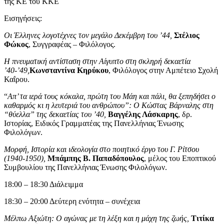
της ΚΕ του ΚΚΕ
Εισηγήσεις:
Οι Έλληνες λογοτέχνες τον μεγάλο Δεκέμβρη του ’44,
Στέλιος
Φώκος
, Συγγραφέας – Φιλόλογος.
Η πνευματική αντίσταση στην Αίγυπτο στη σκληρή δεκαετία
’40-’49,
Κωνσταντίνα Κηρύκου
, Φιλόλογος στην Αμπέτειο Σχολή
Καΐρου.
“
Απ’ τα ιερά τους κόκαλα, πρώτη του Μάη και πάλι, θα ξεπηδήσει ο
καθαρμός κι η λευτεριά του ανθρώπου”: Ο Κώστας Βάρναλης στη
“θύελλα” της δεκαετίας του ’40,
Βαγγέλης Λάσκαρης
, δρ.
Ιστορίας, Ειδικός Γραμματέας της Πανελλήνιας Ένωσης
Φιλολόγων.
Μορφή, Ιστορία και ιδεολογία στο ποιητικό έργο του Γ. Ρίτσου
(1940-1950),
Μπάμπης Β. Παπαδόπουλος
, μέλος του Εποπτικού
Συμβουλίου της Πανελλήνιας Ένωσης Φιλολόγων.
18:00 – 18:30 Διάλειμμα
18:30 – 20:00 Δεύτερη ενότητα – συνέχεια
Μέλπω Αξιώτη: Ο αγώνας με τη λέξη και η μάχη της ζωής,
Τιτίκα