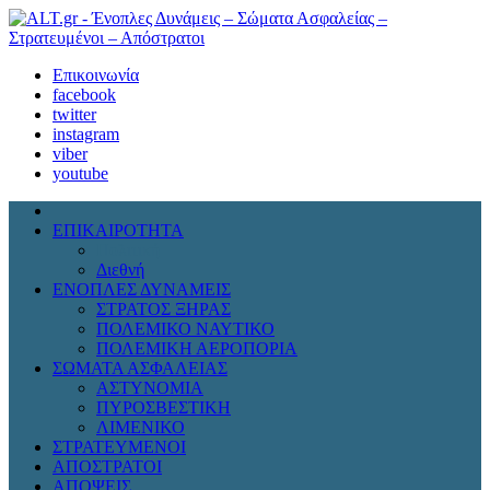
Επικοινωνία
facebook
twitter
instagram
viber
youtube
ΕΠΙΚΑΙΡΟΤΗΤΑ
Πολιτική
Διεθνή
ΕΝΟΠΛΕΣ ΔΥΝΑΜΕΙΣ
ΣΤΡΑΤΟΣ ΞΗΡΑΣ
ΠΟΛΕΜΙΚΟ ΝΑΥΤΙΚΟ
ΠΟΛΕΜΙΚΗ ΑΕΡΟΠΟΡΙΑ
ΣΩΜΑΤΑ ΑΣΦΑΛΕΙΑΣ
ΑΣΤΥΝΟΜΙΑ
ΠΥΡΟΣΒΕΣΤΙΚΗ
ΛΙΜΕΝΙΚΟ
ΣΤΡΑΤΕΥΜΕΝΟΙ
ΑΠΟΣΤΡΑΤΟΙ
ΑΠΟΨΕΙΣ