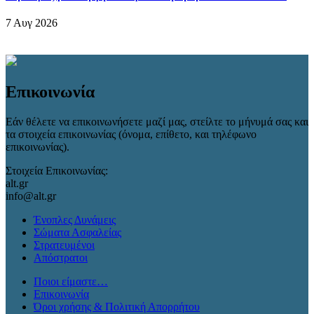
7 Αυγ 2026
Επικοινωνία
Εάν θέλετε να επικοινωνήσετε μαζί μας, στείλτε το μήνυμά σας και
τα στοιχεία επικοινωνίας (όνομα, επίθετο, και τηλέφωνο
επικοινωνίας).
Στοιχεία Επικοινωνίας:
alt.gr
info@alt.gr
Ένοπλες Δυνάμεις
Σώματα Ασφαλείας
Στρατευμένοι
Απόστρατοι
Ποιοι είμαστε…
Επικοινωνία
Όροι χρήσης & Πολιτική Απορρήτου