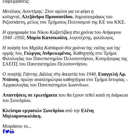
Παρεμβάσεις:
Μενέλαος Λουντέμης: Στον αγώνα για να φύγει η
καταχνιά,
Αλεξάνδρα Προυσανίδου
, δημοσιογράφος του
Ριζοσπάστη, μέλος του Τμήματος Πολιτισμού της ΚΕ του ΚΚΕ.
Η εργογραφία του Νίκου Καζαντζάκη στα χρόνια του Ανήφορου
1940 -1950,
Μαρία Κατσικούλη
, λογοτέχνης, φιλόλογος.
Η ποίηση του Μιχάλη Κατσαρού στα χρόνια της νιότης και της
ορμής του,
Γιώργος Ανδρειωμένος
, Καθηγητής στο Τμήμα
Φιλολογίας του Πανεπιστημίου Πελοποννήσου, Κοσμήτορας της
ΣΑΕΠΣ του Πανεπιστημίου Πελοποννήσου.
Ο ποιητής Γιάννης Δάλλας στη δεκαετία του 1940,
Ευαγγελή Αρ.
Ντάτση
, πρώην αναπληρώτρια καθηγήτρια στο Τμήμα Ιστορίας –
Αρχαιολογίας του Πανεπιστημίου Ιωαννίνων.
Απαντήσεις σε ερωτήματα
που θα έχουν τεθεί κατά τη διάρκεια
του Συνεδρίου.
Κλείσιμο εργασιών Συνεδρίου
από την
Ελένη
Μηλιαρονικολάκη.
Μοιράσου το...