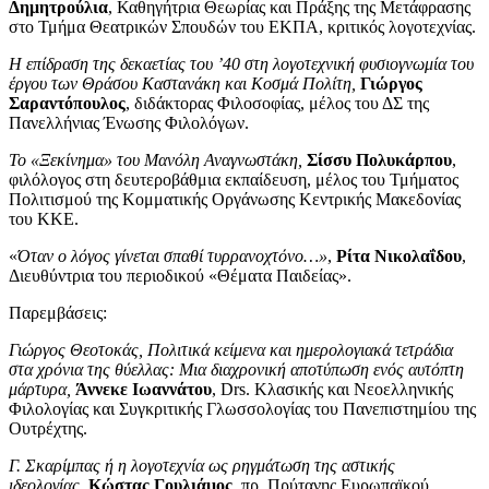
Δημητρούλια
, Καθηγήτρια Θεωρίας και Πράξης της Μετάφρασης
στο Τμήμα Θεατρικών Σπουδών του ΕΚΠΑ, κριτικός λογοτεχνίας.
Η επίδραση της δεκαετίας του ’40 στη λογοτεχνική φυσιογνωμία του
έργου των Θράσου Καστανάκη και Κοσμά Πολίτη,
Γιώργος
Σαραντόπουλος
, διδάκτορας Φιλοσοφίας, μέλος του ΔΣ της
Πανελλήνιας Ένωσης Φιλολόγων.
Το «Ξεκίνημα» του Μανόλη Αναγνωστάκη,
Σίσσυ Πολυκάρπου
,
φιλόλογος στη δευτεροβάθμια εκπαίδευση, μέλος του Τμήματος
Πολιτισμού της Κομματικής Οργάνωσης Κεντρικής Μακεδονίας
του ΚΚΕ.
«
Όταν ο λόγος γίνεται σπαθί τυρρανοχτόνο…»
,
Ρίτα Νικολαΐδου
,
Διευθύντρια του περιοδικού «Θέματα Παιδείας».
Παρεμβάσεις:
Γιώργος Θεοτοκάς, Πολιτικά κείμενα και ημερολογιακά τετράδια
στα χρόνια της θύελλας: Μια διαχρονική αποτύπωση ενός αυτόπτη
μάρτυρα,
Άννεκε Ιωαννάτου
, Drs. Κλασικής και Νεοελληνικής
Φιλολογίας και Συγκριτικής Γλωσσολογίας του Πανεπιστημίου της
Ουτρέχτης.
Γ. Σκαρίμπας ή η λογοτεχνία ως ρηγμάτωση της αστικής
ιδεολογίας,
Κώστας Γουλιάμος
, πρ. Πρύτανης Ευρωπαϊκού