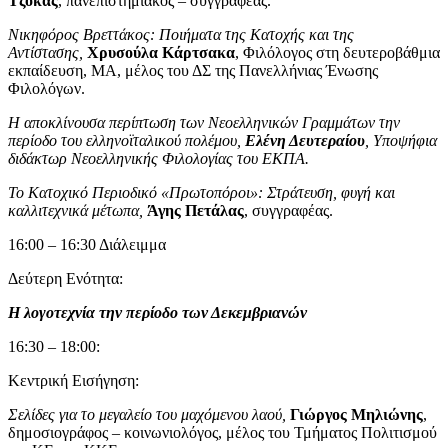
Τζόκας
, πανεπιστημιακός – συγγραφέας.
Νικηφόρος Βρεττάκος: Ποιήματα της Κατοχής και της
Αντίστασης,
Χρυσούλα Κάρτσακα
, Φιλόλογος στη δευτεροβάθμια
εκπαίδευση, ΜΑ, μέλος του ΔΣ της Πανελλήνιας Ένωσης
Φιλολόγων.
Η αποκλίνουσα περίπτωση των Νεοελληνικών Γραμμάτων την
περίοδο του ελληνοϊταλικού πολέμου,
Ελένη Δευτεραίου
, Υποψήφια
διδάκτωρ Νεοελληνικής Φιλολογίας του ΕΚΠΑ.
Το Κατοχικό Περιοδικό «Πρωτοπόροι»: Στράτευση, φυγή και
καλλιτεχνικά μέτωπα,
Άγης Πετάλας
, συγγραφέας.
16:00 – 16:30 Διάλειμμα
Δεύτερη Ενότητα:
Η λογοτεχνία την περίοδο των Δεκεμβριανών
16:30 – 18:00:
Κεντρική Εισήγηση:
Σελίδες για το μεγαλείο του μαχόμενου λαού,
Γιώργος Μηλιώνης
,
δημοσιογράφος – κοινωνιολόγος, μέλος του Τμήματος Πολιτισμού