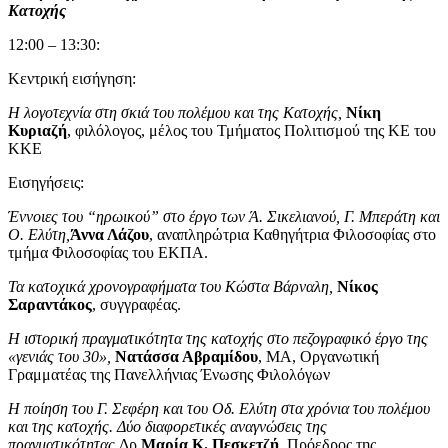
Κατοχής
12:00 – 13:30:
Κεντρική εισήγηση:
Η λογοτεχνία στη σκιά του πολέμου και της Κατοχής,
Νίκη
Κυριαζή
, φιλόλογος, μέλος του Τμήματος Πολιτισμού της ΚΕ του
ΚΚΕ
Εισηγήσεις:
Έννοιες του “ηρωικού” στο έργο των Ά. Σικελιανού, Γ. Μπεράτη και
Ο. Ελύτη,
Άννα Λάζου
, αναπληρώτρια Καθηγήτρια Φιλοσοφίας στο
τμήμα Φιλοσοφίας του ΕΚΠΑ.
Τα κατοχικά χρονογραφήματα του Κώστα Βάρναλη,
Νίκος
Σαραντάκος
, συγγραφέας.
Η ιστορική πραγματικότητα της κατοχής στο πεζογραφικό έργο της
«γενιάς του 30»,
Νατάσσα Αβραμίδου
, ΜΑ, Οργανωτική
Γραμματέας της Πανελλήνιας Ένωσης Φιλολόγων
Η ποίηση του Γ. Σεφέρη και του Οδ. Ελύτη στα χρόνια του πολέμου
και της κατοχής. Δύο διαφορετικές αναγνώσεις της
πραγματικότητας,
Δρ
Μαρία Κ. Πεσκετζή
, Πρόεδρος της