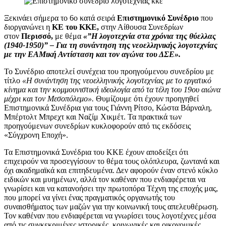
Ξεκινάει σήμερα το 6ο κατά σειρά
Επιστημονικό Συνέδριο
που
διοργανώνει η
ΚΕ του ΚΚΕ,
στην Αίθουσα Συνεδρίων
στον
Περισσό,
με θέμα
«”Η λογοτεχνία στα χρόνια της θύελλας
(1940-1950)” – Για τη συνάντηση της νεοελληνικής λογοτεχνίας
με την ΕΑΜική Αντίσταση και τον αγώνα του ΔΣΕ».
Το Συνέδριο αποτελεί συνέχεια του προηγούμενου συνεδρίου με
τίτλο
«Η συνάντηση της νεοελληνικής λογοτεχνίας με το εργατικό
κίνημα και την κομμουνιστική ιδεολογία από τα τέλη του 19ου αιώνα
μέχρι και τον Μεσοπόλεμο».
Θυμίζουμε ότι έχουν προηγηθεί
Επιστημονικά Συνέδρια για τους Γιάννη Ρίτσο, Κώστα Βάρναλη,
Μπέρτολτ Μπρεχτ και Ναζίμ Χικμέτ. Τα πρακτικά των
προηγούμενων συνεδρίων κυκλοφορούν από τις εκδόσεις
«Σύγχρονη Εποχή».
Τα Επιστημονικά Συνέδρια του ΚΚΕ έχουν αποδείξει ότι
επιχειρούν να προσεγγίσουν το θέμα τους ολόπλευρα, ζωντανά και
όχι ακαδημαϊκά και επιτηδευμένα. Δεν αφορούν έναν στενό κύκλο
ειδικών και μυημένων, αλλά τον καθέναν που ενδιαφέρεται να
γνωρίσει και να κατανοήσει την πρωτοπόρα Τέχνη της εποχής μας,
που μπορεί να γίνει ένας πραγματικός οργανωτής του
συναισθήματος των μαζών για την κοινωνική τους απελευθέρωση.
Τον καθέναν που ενδιαφέρεται να γνωρίσει τους λογοτέχνες μέσα
από τις συγκεκριμένες ιστορικές, κοινωνικές και οικονομικές