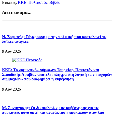
Ετικέτες:
ΚΚΕ
,
Πολιτισμός
,
Βιβλίο
Δείτε ακόμα...
Ν. Σοφιανός: Σύγκρουση με την πολιτική που κοστολογεί τις
λαϊκές ανάγκες
9 Αυγ 2026
ΚΚΕ: Το «αμυντικό» σύμφωνο Τουρκίας, Πακιστάν και
Σαουδικής Αραβίας αποτελεί πλήγμα στη λογική των «ισχυρών
συμμαχιών» που διαφημίζει η κυβέρνηση
9 Αυγ 2026
Μ. Συντυχάκης: Οι δικαιολογίες της κυβέρνησης για τις
πυρκαγιές μόνο οργή και αγανάκτηση προκαλούν στον λαό