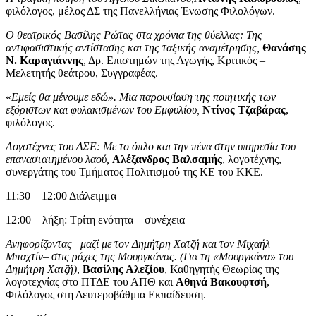
φιλόλογος, μέλος ΔΣ της Πανελλήνιας Ένωσης Φιλολόγων.
Ο θεατρικός Βασίλης Ρώτας στα χρόνια της θύελλας: Της
αντιφασιστικής αντίστασης και της ταξικής αναμέτρησης,
Θανάσης
Ν. Καραγιάννης
, Δρ. Επιστημών της Αγωγής, Κριτικός –
Μελετητής θεάτρου, Συγγραφέας.
«
Εμείς θα μένουμε εδώ». Μια παρουσίαση της ποιητικής των
εξόριστων και φυλακισμένων του Εμφυλίου,
Ντίνος Τζαβάρας
,
φιλόλογος.
Λογοτέχνες του ΔΣΕ: Με το όπλο και την πένα στην υπηρεσία του
επαναστατημένου λαού,
Αλέξανδρος Βαλσαμής
, λογοτέχνης,
συνεργάτης του Τμήματος Πολιτισμού της ΚΕ του ΚΚΕ.
11:30 – 12:00 Διάλειμμα
12:00 – λήξη: Τρίτη ενότητα – συνέχεια
Ανηφορίζοντας –μαζί με τον Δημήτρη Χατζή και τον Μιχαήλ
Μπαχτίν– στις ράχες της Μουργκάνας. (Για τη «Μουργκάνα» του
Δημήτρη Χατζή)
,
Βασίλης Αλεξίου
, Καθηγητής Θεωρίας της
λογοτεχνίας στο ΠΤΔΕ του ΑΠΘ και
Αθηνά Βακουφτσή
,
Φιλόλογος στη Δευτεροβάθμια Εκπαίδευση.