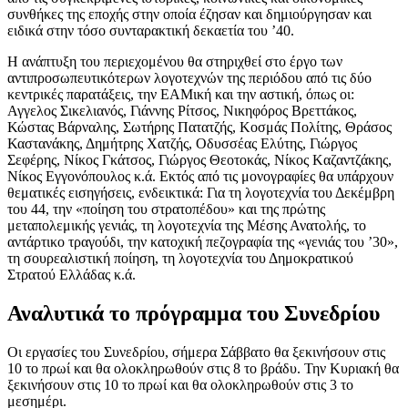
συνθήκες της εποχής στην οποία έζησαν και δημιούργησαν και
ειδικά στην τόσο συνταρακτική δεκαετία του ’40.
Η ανάπτυξη του περιεχομένου θα στηριχθεί στο έργο των
αντιπροσωπευτικότερων λογοτεχνών της περιόδου από τις δύο
κεντρικές παρατάξεις, την ΕΑΜική και την αστική, όπως οι:
Αγγελος Σικελιανός, Γιάννης Ρίτσος, Νικηφόρος Βρεττάκος,
Κώστας Βάρναλης, Σωτήρης Πατατζής, Κοσμάς Πολίτης, Θράσος
Καστανάκης, Δημήτρης Χατζής, Οδυσσέας Ελύτης, Γιώργος
Σεφέρης, Νίκος Γκάτσος, Γιώργος Θεοτοκάς, Νίκος Kαζαντζάκης,
Νίκος Εγγονόπουλος κ.ά. Εκτός από τις μονογραφίες θα υπάρχουν
θεματικές εισηγήσεις, ενδεικτικά: Για τη λογοτεχνία του Δεκέμβρη
του 44, την «ποίηση του στρατοπέδου» και της πρώτης
μεταπολεμικής γενιάς, τη λογοτεχνία της Μέσης Ανατολής, το
αντάρτικο τραγούδι, την κατοχική πεζογραφία της «γενιάς του ’30»,
τη σουρεαλιστική ποίηση, τη λογοτεχνία του Δημοκρατικού
Στρατού Ελλάδας κ.ά.
Αναλυτικά το πρόγραμμα του Συνεδρίου
Οι εργασίες του Συνεδρίου, σήμερα Σάββατο θα ξεκινήσουν στις
10 το πρωί και θα ολοκληρωθούν στις 8 το βράδυ. Την Κυριακή θα
ξεκινήσουν στις 10 το πρωί και θα ολοκληρωθούν στις 3 το
μεσημέρι.