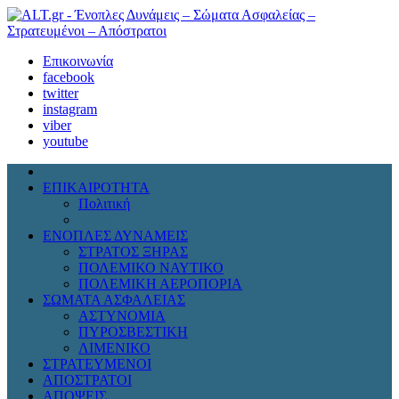
Επικοινωνία
facebook
twitter
instagram
viber
youtube
ΕΠΙΚΑΙΡΟΤΗΤΑ
Πολιτική
Διεθνή
ΕΝΟΠΛΕΣ ΔΥΝΑΜΕΙΣ
ΣΤΡΑΤΟΣ ΞΗΡΑΣ
ΠΟΛΕΜΙΚΟ ΝΑΥΤΙΚΟ
ΠΟΛΕΜΙΚΗ ΑΕΡΟΠΟΡΙΑ
ΣΩΜΑΤΑ ΑΣΦΑΛΕΙΑΣ
ΑΣΤΥΝΟΜΙΑ
ΠΥΡΟΣΒΕΣΤΙΚΗ
ΛΙΜΕΝΙΚΟ
ΣΤΡΑΤΕΥΜΕΝΟΙ
ΑΠΟΣΤΡΑΤΟΙ
ΑΠΟΨΕΙΣ