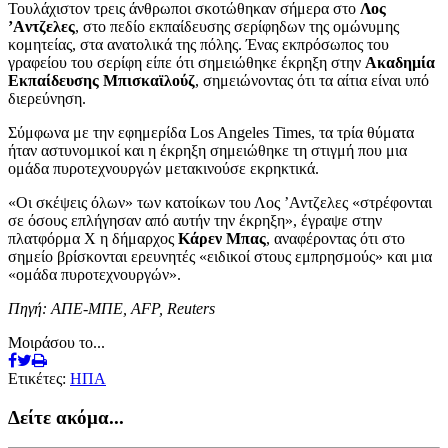
Τουλάχιστον τρεις άνθρωποι σκοτώθηκαν σήμερα στο
Λος
’Aντζελες
, στο πεδίο εκπαίδευσης σερίφηδων της ομώνυμης
κομητείας, στα ανατολικά της πόλης. Ένας εκπρόσωπος του
γραφείου του σερίφη είπε ότι σημειώθηκε έκρηξη στην
Ακαδημία
Εκπαίδευσης Μπισκαϊλούζ
, σημειώνοντας ότι τα αίτια είναι υπό
διερεύνηση.
Σύμφωνα με την εφημερίδα Los Angeles Times, τα τρία θύματα
ήταν αστυνομικοί και η έκρηξη σημειώθηκε τη στιγμή που μια
ομάδα πυροτεχνουργών μετακινούσε εκρηκτικά.
«Οι σκέψεις όλων» των κατοίκων του Λος ’Αντζελες «στρέφονται
σε όσους επλήγησαν από αυτήν την έκρηξη», έγραψε στην
πλατφόρμα Χ η δήμαρχος
Κάρεν Μπας
, αναφέροντας ότι στο
σημείο βρίσκονται ερευνητές «ειδικοί στους εμπρησμούς» και μια
«ομάδα πυροτεχνουργών».
Πηγή: ΑΠΕ-ΜΠΕ, AFP, Reuters
Μοιράσου το...
Ετικέτες:
ΗΠΑ
Δείτε ακόμα...