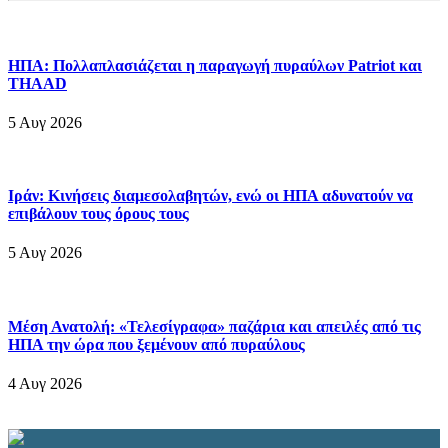
ΗΠΑ: Πολλαπλασιάζεται η παραγωγή πυραύλων Patriot και
THAAD
5 Αυγ 2026
Ιράν: Κινήσεις διαμεσολαβητών, ενώ οι ΗΠΑ αδυνατούν να
επιβάλουν τους όρους τους
5 Αυγ 2026
Μέση Ανατολή: «Τελεσίγραφα» παζάρια και απειλές από τις
ΗΠΑ την ώρα που ξεμένουν από πυραύλους
4 Αυγ 2026