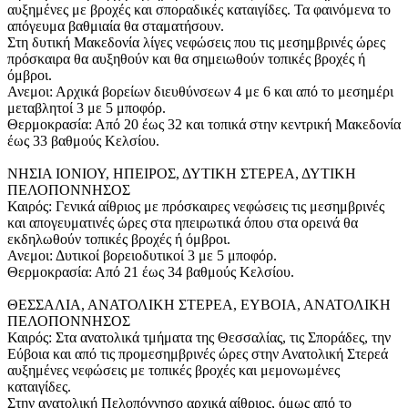
αυξημένες με βροχές και σποραδικές καταιγίδες. Τα φαινόμενα το
απόγευμα βαθμιαία θα σταματήσουν.
Στη δυτική Μακεδονία λίγες νεφώσεις που τις μεσημβρινές ώρες
πρόσκαιρα θα αυξηθούν και θα σημειωθούν τοπικές βροχές ή
όμβροι.
Ανεμοι: Αρχικά βορείων διευθύνσεων 4 με 6 και από το μεσημέρι
μεταβλητοί 3 με 5 μποφόρ.
Θερμοκρασία: Από 20 έως 32 και τοπικά στην κεντρική Μακεδονία
έως 33 βαθμούς Κελσίου.
ΝΗΣΙΑ ΙΟΝΙΟΥ, ΗΠΕΙΡΟΣ, ΔΥΤΙΚΗ ΣΤΕΡΕΑ, ΔΥΤΙΚΗ
ΠΕΛΟΠΟΝΝΗΣΟΣ
Καιρός: Γενικά αίθριος με πρόσκαιρες νεφώσεις τις μεσημβρινές
και απογευματινές ώρες στα ηπειρωτικά όπου στα ορεινά θα
εκδηλωθούν τοπικές βροχές ή όμβροι.
Ανεμοι: Δυτικοί βορειοδυτικοί 3 με 5 μποφόρ.
Θερμοκρασία: Από 21 έως 34 βαθμούς Κελσίου.
ΘΕΣΣΑΛΙΑ, ΑΝΑΤΟΛΙΚΗ ΣΤΕΡΕΑ, ΕΥΒΟΙΑ, ΑΝΑΤΟΛΙΚΗ
ΠΕΛΟΠΟΝΝΗΣΟΣ
Καιρός: Στα ανατολικά τμήματα της Θεσσαλίας, τις Σποράδες, την
Εύβοια και από τις προμεσημβρινές ώρες στην Ανατολική Στερεά
αυξημένες νεφώσεις με τοπικές βροχές και μεμονωμένες
καταιγίδες.
Στην ανατολική Πελοπόννησο αρχικά αίθριος, όμως από το