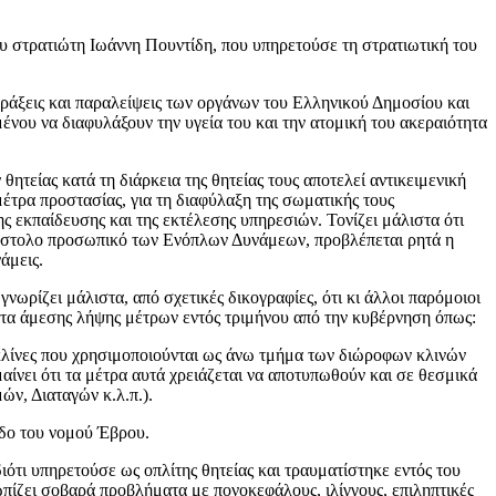
 στρατιώτη Ιωάννη Πουντίδη, που υπηρετούσε τη στρατιωτική του
ράξεις και παραλείψεις των οργάνων του Ελληνικού Δημοσίου και
νου να διαφυλάξουν την υγεία του και την ατομική του ακεραιότητα
ητείας κατά τη διάρκεια της θητείας τους αποτελεί αντικειμενική
μέτρα προστασίας, για τη διαφύλαξη της σωματικής τους
ς εκπαίδευσης και της εκτέλεσης υπηρεσιών. Τονίζει μάλιστα ότι
 ένστολο προσωπικό των Ενόπλων Δυνάμεων, προβλέπεται ρητά η
άμεις.
ωρίζει μάλιστα, από σχετικές δικογραφίες, ότι κι άλλοι παρόμοιοι
ητα άμεσης λήψης μέτρων εντός τριμήνου από την κυβέρνηση όπως:
ς κλίνες που χρησιμοποιούνται ως άνω τμήμα των διώροφων κλινών
νει ότι τα μέτρα αυτά χρειάζεται να αποτυπωθούν και σε θεσμικά
ν, Διαταγών κ.λ.π.).
εδο του νομού Έβρου.
τι υπηρετούσε ως οπλίτης θητείας και τραυματίστηκε εντός του
πίζει σοβαρά προβλήματα με πονοκεφάλους, ιλίγγους, επιληπτικές