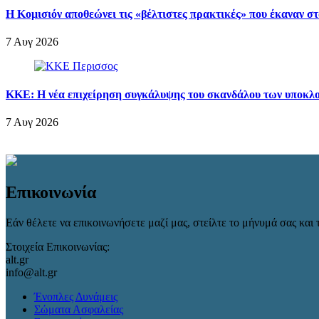
Η Κομισιόν αποθεώνει τις «βέλτιστες πρακτικές» που έκαναν σ
7 Αυγ 2026
ΚΚΕ: Η νέα επιχείρηση συγκάλυψης του σκανδάλου των υποκλοπ
7 Αυγ 2026
Επικοινωνία
Εάν θέλετε να επικοινωνήσετε μαζί μας, στείλτε το μήνυμά σας και τ
Στοιχεία Επικοινωνίας:
alt.gr
info@alt.gr
Ένοπλες Δυνάμεις
Σώματα Ασφαλείας