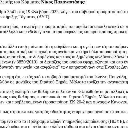
ουλευτής του Κόμματος
Νίκος Παπαναστάσης:
ό 3541 στις 19 Φλεβάρη 2025, λόγω του σοβαρού τραυματισμού του
οστήριξης Τάγματος (ΛΥΤ).
αστηρίου, ο ανωτέρω τραυματισμός του οφείλεται αποκλειστικά σε π
τάλληλα και ενδεδειγμένα μέτρα ασφάλειας και προστασίας, προκειμέ
α άλλα επισημαίνεται ότι η ασφάλεια και η υγεία των στρατευσίμων θ
 τη σωματική και ψυχική τους υγεία και να τηρεί όλα τα απαραίτητα 
ως απαιτείται, με δεδομένους και τους αυξημένους κινδύνους λόγω τη
ένων (ν.3850/2010), οι διατάξεις του οποίου εφαρμόζονται και στο
υνατόν την υγεία και ασφάλεια” των υπηρετούντων στις Ένοπλες Δυν
ακόμη ότι, εκτός από το σοβαρό τραυματισμό του Ιωάννη Πουντίδη, γν
λθόν σε μονάδες του Στρατού Ξηράς. Μάλιστα τονίζει την αναγκαιότ
 για τον εξοπλισμό των θαλάμων οπλιτών να βελτιωθούν οι μεταλλικέ
ους τους θαλάμους προσωπικού του Στρατού Ξηράς. Μάλιστα επισημαί
ν και προβλεπομένων (τροποποίηση ΣΚ 20-2 και συναφών Κανονισμώ
ονίμως στρατιωτικός γιατρός ειδικότητας νευροχειρουργού σε στρατόπ
επόμενο από το Πρόγραμμα Ωρών Υπηρεσίας Εκπαίδευσης (ΠΩΥΕ), διό
κανό ύψος και η υγεία του επλήγη σοβαρά και μέχρι σήμερα αντιμετω