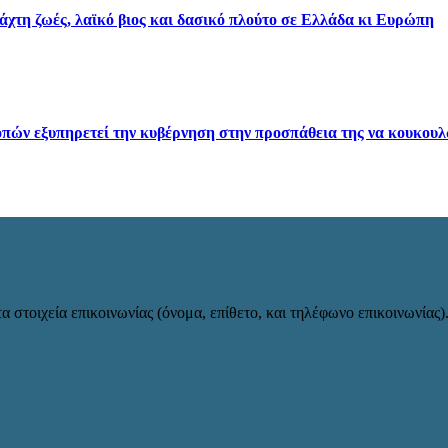
τάχτη ζωές, λαϊκό βιος και δασικό πλούτο σε Ελλάδα κι Ευρώπη
ών εξυπηρετεί την κυβέρνηση στην προσπάθεια της να κουκουλώ
α στοιχεία επικοινωνίας (όνομα, επίθετο, και τηλέφωνο επικοινωνίας)