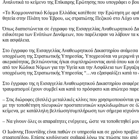
Αναλυτικά το κείμενο της Επίκαιρης Ερώτησης που υπογράφει ο β
«Το Κομμουνιστικό Κόμμα Ελλάδας κατέθεσε την Ερώτηση με αριθμ
θητεία στην Πλάτη του Έβρου, ως στρατιώτης Πεζικού στο Λόχο υπ
Όπως διαπιστώνεται σε έγγραφο της Εισαγγελίας Αναθεωρητικού Δικ
ειδικότερα των Ενόπλων Δυνάμεων, που παρέλειψαν να λάβουν τα κα
και ασφάλεια.
Στο έγγραφο της Εισαγγελίας Αναθεωρητικού Δικαστηρίου ανάμεσα στ
υποχρέωση της Στρατιωτικής Υπηρεσίας. Υποχρεούται να μεριμνά για
ακεραιότητας, βελτιώνοντας ή/και συμπληρώνοντας αυτά όπου και όπ
από τον Κώδικα Νόμων για την Υγεία και την Ασφάλεια των Εργαζομ
υποχρέωση της Στρατιωτικής Υπηρεσίας “…να εξασφαλίζει κατά το δ
Στο έγγραφο της η Εισαγγελία Αναθεωρητικού Δικαστηρίου αναφέρει 
τραυματισμοί έχουν συμβεί και κατά το πρόσφατο και απώτερο παρε
– Στις διώροφες (διπλές) μεταλλικές κλίνες που χρησιμοποιούνται
με την τοποθέτηση πλευρικών προστατευτικών κιγκλιδωμάτων σε όλ
κείμενα, με κατάλληλη βελτίωση/συμπλήρωση των σήμερα ισχυόντω
– Να γίνουν όλες οι απαραίτητες ενέργειες, ώστε να τοποθετηθεί μ
Ο Ιωάννης Πουντίδης είναι παθών εν υπηρεσία και σε χρόνο προβλ
στρατοπέδου. Επίσης κινδύνευσε σοβαρά λόγω της πτώσης του από ι