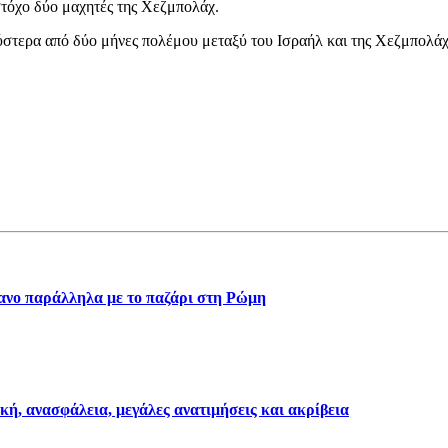
στόχο δύο μαχητές της Χεζμπολάχ.
στερα από δύο μήνες πολέμου μεταξύ του Ισραήλ και της Χεζμπολάχ, ο
βανο παράλληλα με το παζάρι στη Ρώμη
κή, ανασφάλεια, μεγάλες ανατιμήσεις και ακρίβεια