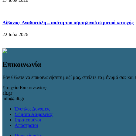
27 Ιούλ 2026
Λίβανος: Αναδιατάξη – απάτη του ισραηλινού στρατού κατοχής
22 Ιούλ 2026
Επικοινωνία
Εάν θέλετε να επικοινωνήσετε μαζί μας, στείλτε το μήνυμά σας και τ
Στοιχεία Επικοινωνίας:
alt.gr
info@alt.gr
Ένοπλες Δυνάμεις
Σώματα Ασφαλείας
Στρατευμένοι
Απόστρατοι
Ποιοι είμαστε…