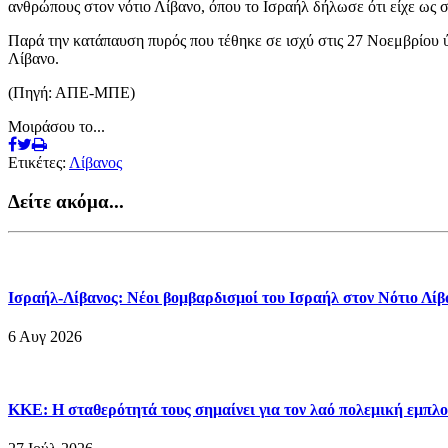
ανθρώπους στον νότιο Λίβανο, όπου το Ισραήλ δήλωσε ότι είχε ως 
Παρά την κατάπαυση πυρός που τέθηκε σε ισχύ στις 27 Νοεμβρίου ύ
Λίβανο.
(Πηγή: ΑΠΕ-ΜΠΕ)
Μοιράσου το...
Ετικέτες:
Λίβανος
Δείτε ακόμα...
Ισραήλ-Λίβανος: Νέοι βομβαρδισμοί του Ισραήλ στον Νότιο Λί
6 Αυγ 2026
ΚΚΕ: Η σταθερότητά τους σημαίνει για τον λαό πολεμική εμπλο