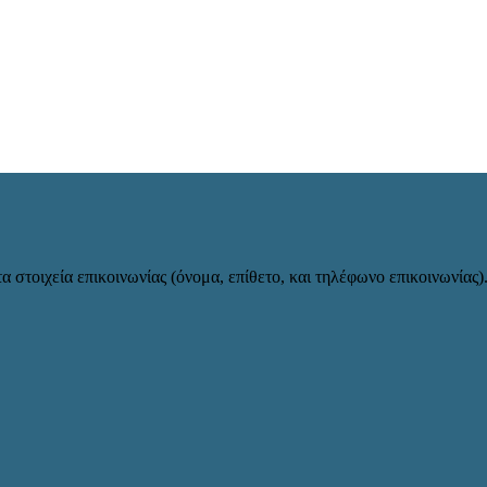
α στοιχεία επικοινωνίας (όνομα, επίθετο, και τηλέφωνο επικοινωνίας)