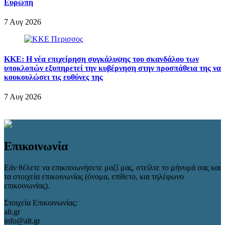
Ευρώπη
7 Αυγ 2026
ΚΚΕ: Η νέα επιχείρηση συγκάλυψης του σκανδάλου των
υποκλοπών εξυπηρετεί την κυβέρνηση στην προσπάθεια της να
κουκουλώσει τις ευθύνες της
7 Αυγ 2026
Επικοινωνία
Εάν θέλετε να επικοινωνήσετε μαζί μας, στείλτε το μήνυμά σας και
τα στοιχεία επικοινωνίας (όνομα, επίθετο, και τηλέφωνο
επικοινωνίας).
Στοιχεία Επικοινωνίας:
alt.gr
info@alt.gr