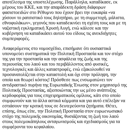
αποτέλεσμα της υποστελέχωσης. Παράλληλα, καταδίκασε, εκ
μέρους του ΚΚΕ, και την απαράδεκτη δράση διάφορων
φασιστοειδών στο Ρέθυμνο που έχουν βρει την ευκαιρία «να
χύσουν το ρατσιστικό τους δηλητήριο, με τη συμμετοχή, μάλιστα,
εθνοφυλάκων», γεγονός που καταδεικνύει τη σχέση τους και με τη
ναζιστική εγκληματική Χρυσή Αυγή, ενώ κάλεσε και την
κυβέρνηση να καταδικάσει αυτού του είδους τις ανεκδιήγητες
συμπεριφορές.
Αναφερόμενος στο νομοσχέδιο, επισήμανε ότι ουσιαστικά
υπονομεύει συστηματικά την Πολιτική Προστασία και τον στόχο
της για την προστασία και την ασφάλεια της ζωής και της
περιουσίας του λαού και του περιβάλλοντος από φυσικές,
τεχνολογικές και άλλες καταστροφές, ενώ εξακολουθεί να
προσανατολίζεται στην καταστολή και όχι στην πρόληψη, την
οποία και θεωρεί κόστος! Πρόσθεσε πως ενσωματώνει τον
αντιδραστικό πυρήνα της Ευρωπαϊκής Ένωσης στον μηχανισμό της
Πολιτικής Προστασίας, αξιοποιώντας την ως μέσο ανάπτυξης
κερδοφορίας για τους επιχειρηματικούς ομίλους, κάτι στο οποίο
συμφωνούν και τα άλλα αστικά κόμματα και για αυτό επέλεξαν να
εστιάσουν την κριτική τους σε δευτερεύοντα ζητήματα. Θέτει,
επίσης, όπως είπε, την Πολιτική Προστασία στον ευρωενωσιακό
στόχο της πολεμικής οικονομίας, θυσιάζοντας τη ζωή του λαού
στους πολεμοκάπηλους ανταγωνισμούς και σχεδιασμούς για τα
συμφέροντα του κεφαλαίου.