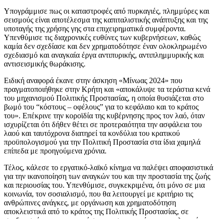
Υπογράμμισε πως οι καταστροφές από πυρκαγιές, πλημμύρες και
σεισμούς είναι αποτέλεσμα της καπιταλιστικής ανάπτυξης και της
υποταγής της χρήσης γης στα επιχειρηματικά συμφέροντα.
Υπενθύμισε τις διαχρονικές ευθύνες των κυβερνήσεων, καθώς
καμία δεν σχεδίασε και δεν χρηματοδότησε έναν ολοκληρωμένο
σχεδιασμό και αναγκαία έργα αντιπυρικής, αντιπλημμυρικής και
αντισεισμικής θωράκισης.
Ειδική αναφορά έκανε στην άσκηση «Μίνωας 2024» που
πραγματοποιήθηκε στην Κρήτη και «αποκάλυψε τα τεράστια κενά
του μηχανισμού Πολιτικής Προστασίας, η οποία θυσιάζεται στο
βωμό του “κόστους – οφέλους” για το κεφάλαιο και το κράτος
του». Επέκρινε την κοροϊδία της κυβέρνησης προς τον λαό, όταν
ισχυρίζεται ότι δήθεν θέτει σε προτεραιότητα την ασφάλεια του
λαού και ταυτόχρονα διατηρεί τα κονδύλια του κρατικού
προϋπολογισμού για την Πολιτική Προστασία στα ίδια χαμηλά
επίπεδα με προηγούμενα χρόνια.
Τέλος, κάλεσε το εργατικό-λαϊκό κίνημα να παλέψει αποφασιστικά
για την ικανοποίηση των αναγκών του και την προστασία της ζωής
και περιουσίας του. Υπενθύμισε, συγκεκριμένα, ότι μόνο σε μια
κοινωνία, τον σοσιαλισμό, που θα λειτουργεί με κριτήριο τις
ανθρώπινες ανάγκες, με οργάνωση και χρηματοδότηση
αποκλειστικά από το κράτος της Πολιτικής Προστασίας, σε