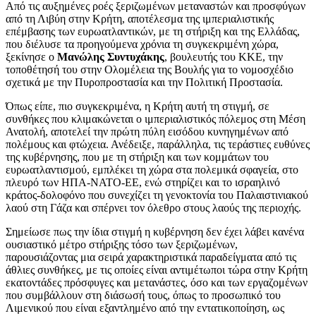
Από τις αυξημένες ροές ξεριζωμένων μεταναστών και προσφύγων
από τη Λιβύη στην Κρήτη, αποτέλεσμα της ιμπεριαλιστικής
επέμβασης των ευρωατλαντικών, με τη στήριξη και της Ελλάδας,
που διέλυσε τα προηγούμενα χρόνια τη συγκεκριμένη χώρα,
ξεκίνησε ο
Μανώλης Συντυχάκης
, βουλευτής του ΚΚΕ, την
τοποθέτησή του στην Ολομέλεια της Βουλής για το νομοσχέδιο
σχετικά με την Πυροπροστασία και την Πολιτική Προστασία.
Όπως είπε, πιο συγκεκριμένα, η Κρήτη αυτή τη στιγμή, σε
συνθήκες που κλιμακώνεται ο ιμπεριαλιστικός πόλεμος στη Μέση
Ανατολή, αποτελεί την πρώτη πύλη εισόδου κυνηγημένων από
πολέμους και φτώχεια. Ανέδειξε, παράλληλα, τις τεράστιες ευθύνες
της κυβέρνησης, που με τη στήριξη και των κομμάτων του
ευρωατλαντισμού, εμπλέκει τη χώρα στα πολεμικά σφαγεία, στο
πλευρό των ΗΠΑ-ΝΑΤΟ-ΕΕ, ενώ στηρίζει και το ισραηλινό
κράτος-δολοφόνο που συνεχίζει τη γενοκτονία του Παλαιστινιακού
λαού στη Γάζα και σπέρνει τον όλεθρο στους λαούς της περιοχής.
Σημείωσε πως την ίδια στιγμή η κυβέρνηση δεν έχει λάβει κανένα
ουσιαστικό μέτρο στήριξης τόσο των ξεριζωμένων,
παρουσιάζοντας μια σειρά χαρακτηριστικά παραδείγματα από τις
άθλιες συνθήκες, με τις οποίες είναι αντιμέτωποι τώρα στην Κρήτη
εκατοντάδες πρόσφυγες και μετανάστες, όσο και των εργαζομένων
που συμβάλλουν στη διάσωσή τους, όπως το προσωπικό του
Λιμενικού που είναι εξαντλημένο από την εντατικοποίηση, ως