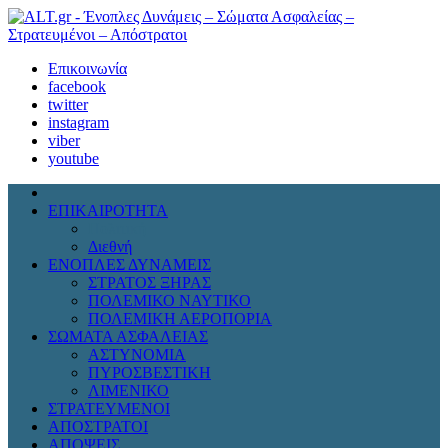
Επικοινωνία
facebook
twitter
instagram
viber
youtube
ΕΠΙΚΑΙΡΟΤΗΤΑ
Πολιτική
Διεθνή
ΕΝΟΠΛΕΣ ΔΥΝΑΜΕΙΣ
ΣΤΡΑΤΟΣ ΞΗΡΑΣ
ΠΟΛΕΜΙΚΟ ΝΑΥΤΙΚΟ
ΠΟΛΕΜΙΚΗ ΑΕΡΟΠΟΡΙΑ
ΣΩΜΑΤΑ ΑΣΦΑΛΕΙΑΣ
ΑΣΤΥΝΟΜΙΑ
ΠΥΡΟΣΒΕΣΤΙΚΗ
ΛΙΜΕΝΙΚΟ
ΣΤΡΑΤΕΥΜΕΝΟΙ
ΑΠΟΣΤΡΑΤΟΙ
ΑΠΟΨΕΙΣ