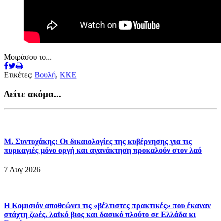
Μοιράσου το...
Ετικέτες:
Βουλή
,
ΚΚΕ
Δείτε ακόμα...
Μ. Συντυχάκης: Οι δικαιολογίες της κυβέρνησης για τις
πυρκαγιές μόνο οργή και αγανάκτηση προκαλούν στον λαό
7 Αυγ 2026
Η Κομισιόν αποθεώνει τις «βέλτιστες πρακτικές» που έκαναν
στάχτη ζωές, λαϊκό βιος και δασικό πλούτο σε Ελλάδα κι