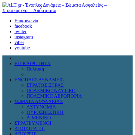
Επικοινωνία
facebook
twitter
instagram
viber
youtube
ΕΠΙΚΑΙΡΟΤΗΤΑ
Πολιτική
Διεθνή
ΕΝΟΠΛΕΣ ΔΥΝΑΜΕΙΣ
ΣΤΡΑΤΟΣ ΞΗΡΑΣ
ΠΟΛΕΜΙΚΟ ΝΑΥΤΙΚΟ
ΠΟΛΕΜΙΚΗ ΑΕΡΟΠΟΡΙΑ
ΣΩΜΑΤΑ ΑΣΦΑΛΕΙΑΣ
ΑΣΤΥΝΟΜΙΑ
ΠΥΡΟΣΒΕΣΤΙΚΗ
ΛΙΜΕΝΙΚΟ
ΣΤΡΑΤΕΥΜΕΝΟΙ
ΑΠΟΣΤΡΑΤΟΙ
ΑΠΟΨΕΙΣ