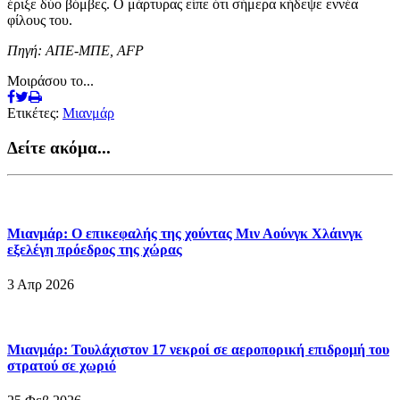
έριξε δύο βόμβες. Ο μάρτυρας είπε ότι σήμερα κήδεψε εννέα
φίλους του.
Πηγή: ΑΠΕ-ΜΠΕ, AFP
Μοιράσου το...
Ετικέτες:
Μιανμάρ
Δείτε ακόμα...
Μιανμάρ: Ο επικεφαλής της χούντας Μιν Αούνγκ Χλάινγκ
εξελέγη πρόεδρος της χώρας
3 Απρ 2026
Μιανμάρ: Τουλάχιστον 17 νεκροί σε αεροπορική επιδρομή του
στρατού σε χωριό