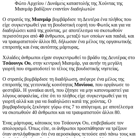
Φώτο Αρχείου / Δυνάμεις καταστολής της Χούντας της
Μιανμάρ βαδίζουν εναντίον διαδηλωτών
Ο στρατός της
Μιανμάρ
βομβάρδισε τη Δευτέρα ένα πλήθος που
είχε συγκεντρωθεί για τη βουδιστική εορτή του Φωτός και για να
διαδηλώσει κατά της χούντας, με αποτέλεσμα να σκοτωθούν
περισσότεροι από
40
άνθρωποι, μεταξύ των οποίων και παιδιά, και
να τραυματιστούν άλλοι 80, δήλωσαν ένα μέλος της οργανωτικής
επιτροπής και ένας αυτόπτης μάρτυρας.
Χιλιάδες άνθρωποι είχαν συγκεντρωθεί το βράδυ της Δευτέρας στο
Τσάουνγκ Ου
, στην κεντρική Μιανμάρ, για αυτήν τη μεγάλη
γιορτή που σηματοδοτεί το τέλος της βουδιστικής νηστείας.
Ο στρατός βομβάρδισε τη διαδήλωση, ανέφερε ένα μέλος της
επιτροπής της γειτονικής κοινότητας
Μονίουα
, που οργάνωσε το
φεστιβάλ. Η γυναίκα αυτή, που ζήτησε να μην κατονομαστεί για
λόγους ασφαλείας, είπε ότι το πλήθος είχε συγκεντρωθεί για τη
γιορτή αλλά και για να διαδηλώσει κατά της χούντας. Ο
βομβαρδισμός ξεκίνησε γύρω στις 7 το απόγευμα, με αποτέλεσμα
να σκοτωθούν 40 άνθρωποι και να τραυματιστούν άλλοι 80.
Ένας μάρτυρας, κάτοικος του Τσάουνγκ Ου, επιβεβαίωσε τον
απολογισμό. Όπως είπε, οι άνθρωποι προσπάθησαν να τρέξουν
όταν αντιλήφθηκαν ότι ένα αεροσκάφος πετούσε από πάνω τους και