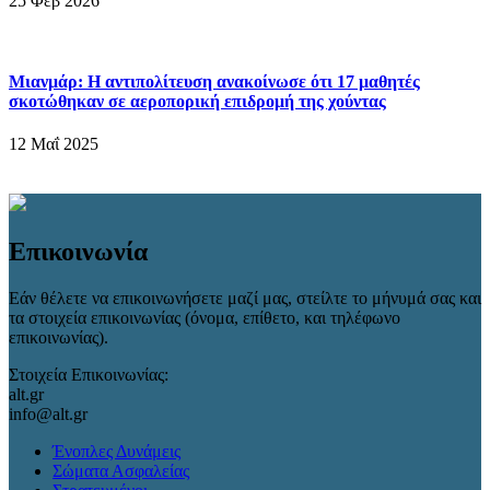
25 Φεβ 2026
Μιανμάρ: Η αντιπολίτευση ανακοίνωσε ότι 17 μαθητές
σκοτώθηκαν σε αεροπορική επιδρομή της χούντας
12 Μαΐ 2025
Επικοινωνία
Εάν θέλετε να επικοινωνήσετε μαζί μας, στείλτε το μήνυμά σας και
τα στοιχεία επικοινωνίας (όνομα, επίθετο, και τηλέφωνο
επικοινωνίας).
Στοιχεία Επικοινωνίας:
alt.gr
info@alt.gr
Ένοπλες Δυνάμεις
Σώματα Ασφαλείας