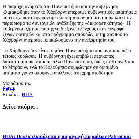
Η διαμάχη ανάμεσα στο Πανεπιστήμιο και την κυβέρνηση
κλιμακώθηκε όταν το Χάρβαρντ απέρριψε κυβερνητικές απαιτήσεις
που στόχευαν στην «αντιμετώπιση του αντισημιτισμού» και στον
περιορισμό των ενεργειών ανάδειξης της «διαφορετικότητας». Η
κυβέρνηση ζήτησε επίσης να διεξάγει ελέγχους στην εγγραφή
ξένων φοιτητών και στο πρόγραμμα σπουδών, αιτήματα που το
Χάρβαρντ απέρριψε, επικαλούμενο την ανεξαρτησία του.
Το Χάρβαρντ δεν είναι το μόνο Πανεπιστήμιο που αντιμετωπίζει
τέτοιες κυρώσεις. Η κυβέρνηση έχει επιβάλει περικοπές
δισεκατομμυρίων και σε άλλα Πανεπιστήμια, όπως το Κορνέλ και
το Μπράουν, ενώ το Κολούμπια συμφώνησε σε ορισμένα
αιτήματα για να αποφύγει απώλειες στη χρηματοδότηση.
Μοιράσου το...
Ετικέτες:
ΗΠΑ
Δείτε ακόμα...
ΗΠΑ: Πολλαπλασιάζεται η παραγωγή πυραύλων Patriot και