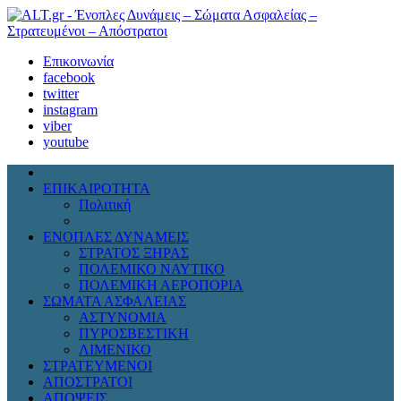
Επικοινωνία
facebook
twitter
instagram
viber
youtube
ΕΠΙΚΑΙΡΟΤΗΤΑ
Πολιτική
Διεθνή
ΕΝΟΠΛΕΣ ΔΥΝΑΜΕΙΣ
ΣΤΡΑΤΟΣ ΞΗΡΑΣ
ΠΟΛΕΜΙΚΟ ΝΑΥΤΙΚΟ
ΠΟΛΕΜΙΚΗ ΑΕΡΟΠΟΡΙΑ
ΣΩΜΑΤΑ ΑΣΦΑΛΕΙΑΣ
ΑΣΤΥΝΟΜΙΑ
ΠΥΡΟΣΒΕΣΤΙΚΗ
ΛΙΜΕΝΙΚΟ
ΣΤΡΑΤΕΥΜΕΝΟΙ
ΑΠΟΣΤΡΑΤΟΙ
ΑΠΟΨΕΙΣ