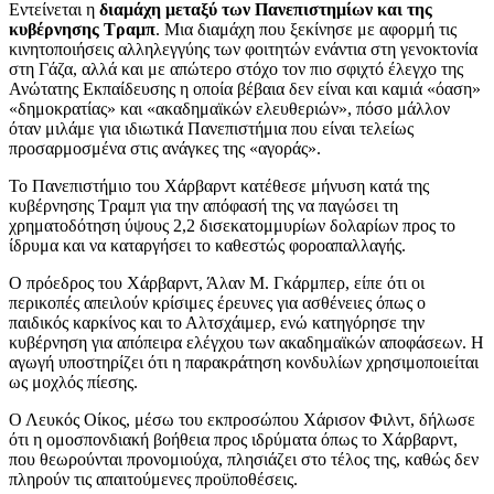
Εντείνεται η
διαμάχη μεταξύ των Πανεπιστημίων και της
κυβέρνησης Τραμπ
. Μια διαμάχη που ξεκίνησε με αφορμή τις
κινητοποιήσεις αλληλεγγύης των φοιτητών ενάντια στη γενοκτονία
στη Γάζα, αλλά και με απώτερο στόχο τον πιο σφιχτό έλεγχο της
Ανώτατης Εκπαίδευσης η οποία βέβαια δεν είναι και καμιά «όαση»
«δημοκρατίας» και «ακαδημαϊκών ελευθεριών», πόσο μάλλον
όταν μιλάμε για ιδιωτικά Πανεπιστήμια που είναι τελείως
προσαρμοσμένα στις ανάγκες της «αγοράς».
Το Πανεπιστήμιο του Χάρβαρντ κατέθεσε μήνυση κατά της
κυβέρνησης Τραμπ για την απόφασή της να παγώσει τη
χρηματοδότηση ύψους 2,2 δισεκατομμυρίων δολαρίων προς το
ίδρυμα και να καταργήσει το καθεστώς φοροαπαλλαγής.
Ο πρόεδρος του Χάρβαρντ, Άλαν Μ. Γκάρμπερ, είπε ότι οι
περικοπές απειλούν κρίσιμες έρευνες για ασθένειες όπως ο
παιδικός καρκίνος και το Αλτσχάιμερ, ενώ κατηγόρησε την
κυβέρνηση για απόπειρα ελέγχου των ακαδημαϊκών αποφάσεων. Η
αγωγή υποστηρίζει ότι η παρακράτηση κονδυλίων χρησιμοποιείται
ως μοχλός πίεσης.
Ο Λευκός Οίκος, μέσω του εκπροσώπου Χάρισον Φιλντ, δήλωσε
ότι η ομοσπονδιακή βοήθεια προς ιδρύματα όπως το Χάρβαρντ,
που θεωρούνται προνομιούχα, πλησιάζει στο τέλος της, καθώς δεν
πληρούν τις απαιτούμενες προϋποθέσεις.