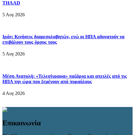
THAAD
5 Αυγ 2026
Ιράν: Κινήσεις διαμεσολαβητών, ενώ οι ΗΠΑ αδυνατούν να
επιβάλουν τους όρους τους
5 Αυγ 2026
Μέση Ανατολή: «Τελεσίγραφα» παζάρια και απειλές από τις
ΗΠΑ την ώρα που ξεμένουν από πυραύλους
4 Αυγ 2026
Επικοινωνία