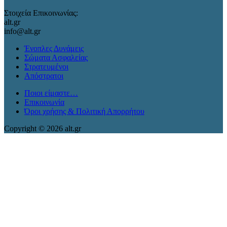
Στοιχεία Επικοινωνίας:
alt.gr
info@alt.gr
Ένοπλες Δυνάμεις
Σώματα Ασφαλείας
Στρατευμένοι
Απόστρατοι
Ποιοι είμαστε…
Επικοινωνία
Όροι χρήσης & Πολιτική Απορρήτου
Copyright © 2026 alt.gr