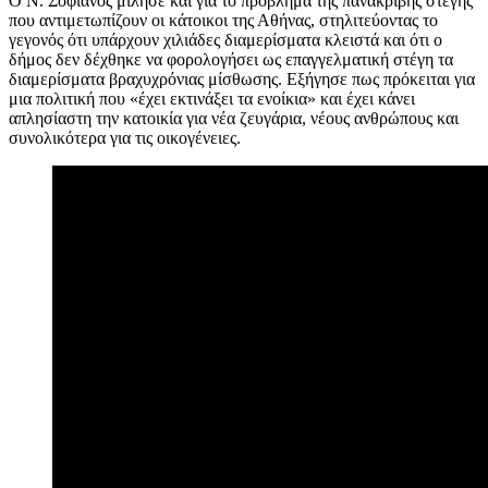
Ο Ν. Σοφιανός μίλησε και για το πρόβλημα της πανάκριβης στέγης
που αντιμετωπίζουν οι κάτοικοι της Αθήνας, στηλιτεύοντας το
γεγονός ότι υπάρχουν χιλιάδες διαμερίσματα κλειστά και ότι ο
δήμος δεν δέχθηκε να φορολογήσει ως επαγγελματική στέγη τα
διαμερίσματα βραχυχρόνιας μίσθωσης. Εξήγησε πως πρόκειται για
μια πολιτική που «έχει εκτινάξει τα ενοίκια» και έχει κάνει
απλησίαστη την κατοικία για νέα ζευγάρια, νέους ανθρώπους και
συνολικότερα για τις οικογένειες.