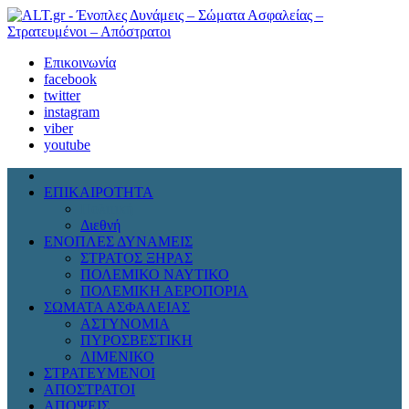
Επικοινωνία
facebook
twitter
instagram
viber
youtube
ΕΠΙΚΑΙΡΟΤΗΤΑ
Πολιτική
Διεθνή
ΕΝΟΠΛΕΣ ΔΥΝΑΜΕΙΣ
ΣΤΡΑΤΟΣ ΞΗΡΑΣ
ΠΟΛΕΜΙΚΟ ΝΑΥΤΙΚΟ
ΠΟΛΕΜΙΚΗ ΑΕΡΟΠΟΡΙΑ
ΣΩΜΑΤΑ ΑΣΦΑΛΕΙΑΣ
ΑΣΤΥΝΟΜΙΑ
ΠΥΡΟΣΒΕΣΤΙΚΗ
ΛΙΜΕΝΙΚΟ
ΣΤΡΑΤΕΥΜΕΝΟΙ
ΑΠΟΣΤΡΑΤΟΙ
ΑΠΟΨΕΙΣ