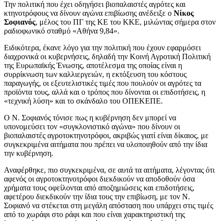
Την πολιτική που έχει οδηγήσει βιοπαλαιστές αγρότες και
κτηνοτρόφους να δίνουν αγώνα επιβίωσης ανέδειξε ο
Νίκος
Σοφιανός
, μέλος του ΠΓ της ΚΕ του ΚΚΕ, μιλώντας σήμερα στον
ραδιοφωνικό σταθμό «Αθήνα 9,84».
Ειδικότερα, έκανε λόγο για την πολιτική που έχουν εφαρμόσει
διαχρονικά οι κυβερνήσεις, δηλαδή την Κοινή Αγροτική Πολιτική
της Ευρωπαϊκής Ένωσης, αποτέλεσμα της οποίας είναι η
συρρίκνωση των καλλιεργειών, η εκτόξευση του κόστους
παραγωγής, οι εξευτελιστικές τιμές που πουλούν οι αγρότες τα
προϊόντα τους, αλλά και ο τρόπος που δίνονται οι επιδοτήσεις, η
«τεχνική λύση» και το σκάνδαλο του ΟΠΕΚΕΠΕ.
Ο Ν. Σοφιανός τόνισε πως η κυβέρνηση δεν μπορεί να
υπονομεύσει τον «συγκλονιστικό αγώνα» που δίνουν οι
βιοπαλαιστές αγροτοκτηνοτρόφοι, ακριβώς γιατί είναι δίκαιος, με
συγκεκριμένα αιτήματα που πρέπει να υλοποιηθούν από την ίδια
την κυβέρνηση.
Αναφέρθηκε, πιο συγκεκριμένα, σε αυτά τα αιτήματα, λέγοντας ότι
αφενός οι αγροτοκτηνοτρόφοι διεκδικούν να αποδοθούν όσα
χρήματα τους οφείλονται από αποζημιώσεις και επιδοτήσεις,
αφετέρου διεκδικούν την ίδια τους την επιβίωση, με τον Ν.
Σοφιανό να στέκεται στη μεγάλη απόσταση που υπάρχει στις τιμές
από το χωράφι στο ράφι και που είναι χαρακτηριστική της