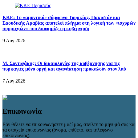
ΚΚΕ: Το «αμυντικό» σύμφωνο Τουρκίας, Πακιστάν και
Σαουδικής Αραβίας αποτελεί πλήγμα στη λογική των «ισχυρών
συμμαχιών» που διαφημίζει η κυβέρνηση
9 Αυγ 2026
Μ. Συντυχάκης: Οι δικαιολογίες της κυβέρνησης για τις
πυρκαγιές μόνο οργή και αγανάκτηση προκαλούν στον λαό
7 Αυγ 2026
Επικοινωνία
Εάν θέλετε να επικοινωνήσετε μαζί μας, στείλτε το μήνυμά σας και
τα στοιχεία επικοινωνίας (όνομα, επίθετο, και τηλέφωνο
επικοινωνίας).