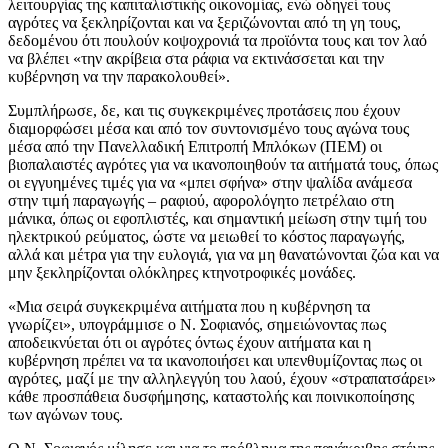
λειτουργίας της καπιταλιστικής οικονομίας, ενώ οδηγεί τους
αγρότες να ξεκληρίζονται και να ξεριζώνονται από τη γη τους,
δεδομένου ότι πουλούν κοψοχρονιά τα προϊόντα τους και τον λαό
να βλέπει «την ακρίβεια στα ράφια να εκτινάσσεται και την
κυβέρνηση να την παρακολουθεί».
Συμπλήρωσε, δε, και τις συγκεκριμένες προτάσεις που έχουν
διαμορφώσει μέσα και από τον συντονισμένο τους αγώνα τους
μέσα από την Πανελλαδική Επιτροπή Μπλόκων (ΠΕΜ) οι
βιοπαλαιστές αγρότες για να ικανοποιηθούν τα αιτήματά τους, όπως
οι εγγυημένες τιμές για να «μπει σφήνα» στην ψαλίδα ανάμεσα
στην τιμή παραγωγής – ραφιού, αφορολόγητο πετρέλαιο στη
μάνικα, όπως οι εφοπλιστές, και σημαντική μείωση στην τιμή του
ηλεκτρικού ρεύματος, ώστε να μειωθεί το κόστος παραγωγής,
αλλά και μέτρα για την ευλογιά, για να μη θανατώνονται ζώα και να
μην ξεκληρίζονται ολόκληρες κτηνοτροφικές μονάδες.
«Μια σειρά συγκεκριμένα αιτήματα που η κυβέρνηση τα
γνωρίζει», υπογράμμισε ο Ν. Σοφιανός, σημειώνοντας πως
αποδεικνύεται ότι οι αγρότες όντως έχουν αιτήματα και η
κυβέρνηση πρέπει να τα ικανοποιήσει και υπενθυμίζοντας πως οι
αγρότες, μαζί με την αλληλεγγύη του λαού, έχουν «στραπατσάρει»
κάθε προσπάθεια δυσφήμησης, καταστολής και ποινικοποίησης
των αγώνων τους.