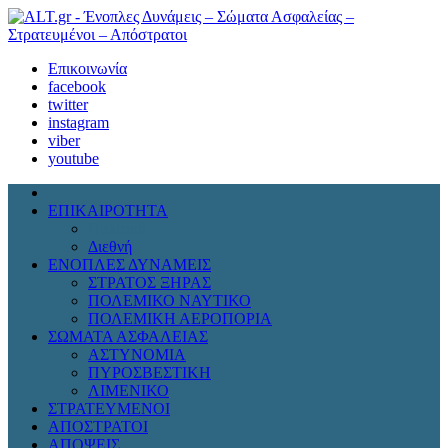
Επικοινωνία
facebook
twitter
instagram
viber
youtube
ΕΠΙΚΑΙΡΟΤΗΤΑ
Πολιτική
Διεθνή
ΕΝΟΠΛΕΣ ΔΥΝΑΜΕΙΣ
ΣΤΡΑΤΟΣ ΞΗΡΑΣ
ΠΟΛΕΜΙΚΟ ΝΑΥΤΙΚΟ
ΠΟΛΕΜΙΚΗ ΑΕΡΟΠΟΡΙΑ
ΣΩΜΑΤΑ ΑΣΦΑΛΕΙΑΣ
ΑΣΤΥΝΟΜΙΑ
ΠΥΡΟΣΒΕΣΤΙΚΗ
ΛΙΜΕΝΙΚΟ
ΣΤΡΑΤΕΥΜΕΝΟΙ
ΑΠΟΣΤΡΑΤΟΙ
ΑΠΟΨΕΙΣ