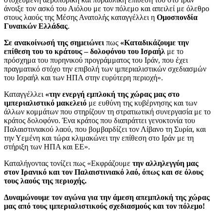
άνοιξε τον ασκό του Αιόλου με τον πόλεμο και απειλεί με όλεθρο
στους λαούς της Μέσης Ανατολής καταγγέλλει η
Ομοσπονδία
Γυναικών Ελλάδας
.
Σε ανακοίνωσή της σημειώνει
πως
«Καταδικάζουμε την
επίθεση του το κράτους – δολοφόνου του Ισραήλ
με το
πρόσχημα του πυρηνικού προγράμματος του Ιράν, που έχει
πραγματικό στόχο την επιβολή των ιμπεριαλιστικών σχεδιασμών
του Ισραήλ και των ΗΠΑ στην ευρύτερη περιοχή».
Καταγγέλλει
«την ενεργή εμπλοκή της χώρας μας στο
ιμπεριαλιστικό μακελειό
με ευθύνη της κυβέρνησης και των
άλλων κομμάτων που στηρίζουν τη στρατιωτική συνεργασία με το
κράτος δολοφόνο. Ένα κράτος που διαπράττει γενοκτονία του
Παλαιστινιακού λαού, που βομβαρδίζει τον Λίβανο τη Συρία, και
την Υεμένη και τώρα κλιμακώνει την επίθεση στο Ιράν με τη
στήριξη των ΗΠΑ και ΕΕ».
Καταλήγοντας τονίζει πως «Εκφράζουμε
την αλληλεγγύη μας
στον Ιρανικό και τον Παλαιστινιακό λαό, όπως και σε όλους
τους λαούς της περιοχής.
Δυναμώνουμε τον αγώνα για την άμεση απεμπλοκή της χώρας
μας από τους ιμπεριαλιστικούς σχεδιασμούς και τον πόλεμο!