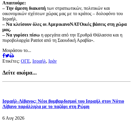
Απαιτούμε:
–
Την άμεση διακοπή
των στρατιωτικών, πολιτικών και
οικονομικών σχέσεων χώρας μας με το κράτος – δολοφόνο του
Ισραήλ.
–
Να κλείσουν όλες οι ΑμερικανοΝΑΤΟικές βάσεις στη χώρα
μας.
–
Nα γυρίσει πίσω
η φρεγάτα από την Ερυθρά Θάλασσα και η
πυροβολαρχία Patriot από τη Σαουδική Αραβία».
Μοιράσου το...
Ετικέτες:
ΟΓΕ
,
Ισραήλ
,
Ιράν
Δείτε ακόμα...
Ισραήλ-Λίβανος: Νέοι βομβαρδισμοί του Ισραήλ στον Νότιο
Λίβανο παράλληλα με το παζάρι στη Ρώμη
6 Αυγ 2026