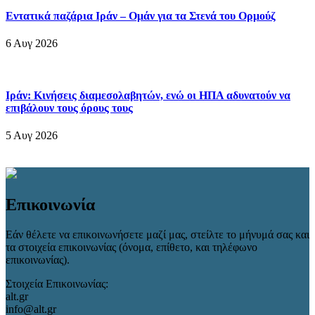
Εντατικά παζάρια Ιράν – Ομάν για τα Στενά του Ορμούζ
6 Αυγ 2026
Ιράν: Κινήσεις διαμεσολαβητών, ενώ οι ΗΠΑ αδυνατούν να
επιβάλουν τους όρους τους
5 Αυγ 2026
Επικοινωνία
Εάν θέλετε να επικοινωνήσετε μαζί μας, στείλτε το μήνυμά σας και
τα στοιχεία επικοινωνίας (όνομα, επίθετο, και τηλέφωνο
επικοινωνίας).
Στοιχεία Επικοινωνίας:
alt.gr
info@alt.gr