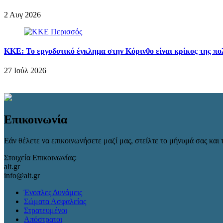
2 Αυγ 2026
ΚΚΕ: Το εργοδοτικό έγκλημα στην Κόρινθο είναι κρίκος της πολ
27 Ιούλ 2026
Επικοινωνία
Εάν θέλετε να επικοινωνήσετε μαζί μας, στείλτε το μήνυμά σας και τ
Στοιχεία Επικοινωνίας:
alt.gr
info@alt.gr
Ένοπλες Δυνάμεις
Σώματα Ασφαλείας
Στρατευμένοι
Απόστρατοι