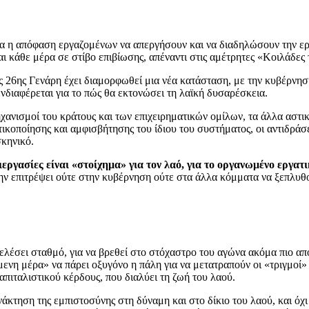
νια η απόφαση εργαζομένων να απεργήσουν και να διαδηλώσουν την 
αι κάθε μέρα σε στίβο επιβίωσης, απέναντι στις αμέτρητες «Κοιλάδε
ς 26ης Γενάρη έχει διαμορφωθεί μια νέα κατάσταση, με την κυβέρνηση
 ενδιαφέρεται για το πώς θα εκτονώσει τη λαϊκή δυσαρέσκεια.
ανισμοί του κράτους και των επιχειρηματικών ομίλων, τα άλλα αστικ
κοποίησης και αμφισβήτησης του ίδιου του συστήματος, οι αντιδράσει
σκηνικό.
ιεργασίες είναι «στοίχημα» για τον λαό, για το οργανωμένο εργατι
ην επιτρέψει ούτε στην κυβέρνηση ούτε στα άλλα κόμματα να ξεπλυθούν
τελέσει σταθμό, για να βρεθεί στο στόχαστρο του αγώνα ακόμα πιο α
όμενη μέρα» να πάρει οξυγόνο η πάλη για να μετατραπούν οι «τριγμοί
απιταλιστικού κέρδους, που διαλύει τη ζωή του λαού.
νάκτηση της εμπιστοσύνης στη δύναμη και στο δίκιο του λαού, και όχι