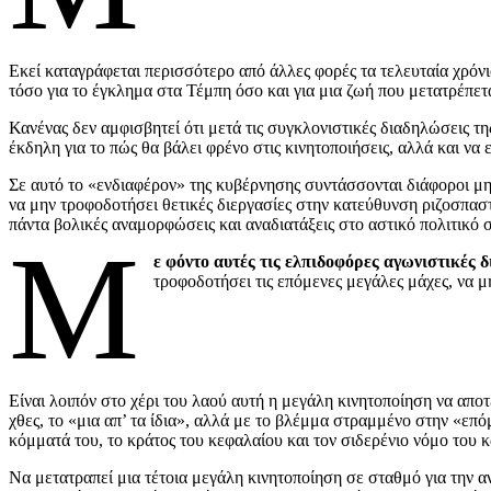
Εκεί καταγράφεται περισσότερο από άλλες φορές τα τελευταία χρό
τόσο για το έγκλημα στα Τέμπη όσο και για μια ζωή που μετατρέπετ
Κανένας δεν αμφισβητεί ότι μετά τις συγκλονιστικές διαδηλώσεις τη
έκδηλη για το πώς θα βάλει φρένο στις κινητοποιήσεις, αλλά και να
Σε αυτό το «ενδιαφέρον» της κυβέρνησης συντάσσονται διάφοροι μηχ
να μην τροφοδοτήσει θετικές διεργασίες στην κατεύθυνση ριζοσπαστι
πάντα βολικές αναμορφώσεις και αναδιατάξεις στο αστικό πολιτικό 
Μ
ε φόντο αυτές τις ελπιδοφόρες αγωνιστικές δ
τροφοδοτήσει τις επόμενες μεγάλες μάχες, να μ
Είναι λοιπόν στο χέρι του λαού αυτή η μεγάλη κινητοποίηση να απο
χθες, το «μια απ’ τα ίδια», αλλά με το βλέμμα στραμμένο στην «επ
κόμματά του, το κράτος του κεφαλαίου και τον σιδερένιο νόμο του κ
Να μετατραπεί μια τέτοια μεγάλη κινητοποίηση σε σταθμό για την α