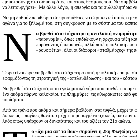
εμπιστοσύνης στο σάπιο κράτος και στους θεσμούς του. Να συμβάλει
να λειτουργήσει». Με άλλα λόγια, η απεργία και τα συλλαλητήρια ν
Να μη δοθούν περιθώρια σε προσπάθειες να στριμωχτεί αυτός ο μεγ
αγώνα για το ξήλωμά του, στη σύγκρουση με το σύστημα του καπιταλ
Ν
α βρεθεί στο στόχαστρο η αντιλαϊκή «νομιμότη
«παρανομία», όπως επιδιώκουν η άρχουσα τάξη και 
παράγοντας ή υπουργός, αλλά ποτέ η πολιτική που 
«ρουσφέτια», όλοι οι διάφοροι «σταθμάρχες» της π
Τώρα είναι ώρα να βρεθεί στο στόχαστρο αυτή η πολιτική που με σ
εφαρμόζοντας τη στρατηγική της «απελευθέρωσης» και του «κόστου
Να βρεθεί στο στόχαστρο το εγκληματικό νήμα που συνδέει τα αμέτρ
ένα ακόμα πύρινο καλοκαίρι, τις πλημμύρες, τις αθωράκιστες από φ
πορίσματα.
Από τα τρένα που ακόμα και σήμερα βαδίζουν στα τυφλά, μέχρι τα φ
δουλειάς – παγίδες θανάτου μέχρι τα ρημαγμένα σχολεία, από παντο
λαός όπως υπάρχουν οι δυνατότητες και του αξίζει τον 21ο αιώνα.
ο «όχι μια απ’ τα ίδια» σημαίνει η 28η Φλεβάρη 
ζωντανούς, με περισσότερα ενεργά μέλη, που θα ανα