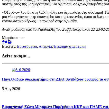
συστήματος της βαρβαρότητας. Και όχι πίσω, σε ξαναζεσταμένες αυ
«Οξυγόνο» λοιπόν στη λαϊκή πάλη, και όχι ανάσες στο σύστημα! Τώρ
μια νέα οργάνωση της οικονομίας και της κοινωνίας, όπου οι ζωές τ
καπιταλιστικό κέρδος, με τον λαό στην εξουσία!
Αναδημοσίευση από το Ριζοσπάστη του Σαββατοκύριακου 22-23/02/2
Μοιράσου το...
Ετικέτες:
Εργαζόμενοι
,
Απεργία
,
Έγκλημα στα Τέμπη
Δείτε ακόμα...
Πανελλαδικό συλλαλητήριο στη ΔΕΘ: Ανεβάζουν ρυθμούς τα συν
5 Αυγ 2026
Βιομηχανική Ζώνη Μεγάρων: Παρέμβαση ΚΚΕ και ΠΑΜΕ για να 