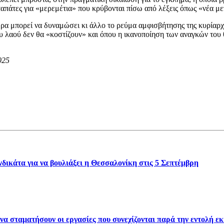
ταπάτες για «μερεμέτια» που κρύβονται πίσω από λέξεις όπως «νέα μ
α μπορεί να δυναμώσει κι άλλο το ρεύμα αμφισβήτησης της κυρίαρχης
ου λαού δεν θα «κοστίζουν» και όπου η ικανοποίηση των αναγκών του θ
025
δικάτα για να βουλιάξει η Θεσσαλονίκη στις 5 Σεπτέμβρη
σταματήσουν οι εργασίες που συνεχίζονται παρά την εντολή ε