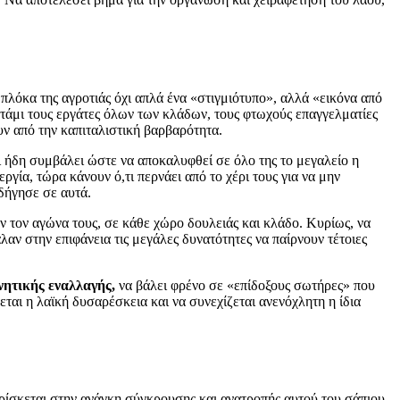
πλόκα της αγροτιάς όχι απλά ένα «στιγμιότυπο», αλλά «εικόνα από
τάμι τους εργάτες όλων των κλάδων, τους φτωχούς επαγγελματίες
υν από την καπιταλιστική βαρβαρότητα.
ι ήδη συμβάλει ώστε να αποκαλυφθεί σε όλο της το μεγαλείο η
α, τώρα κάνουν ό,τι περνάει από το χέρι τους για να μην
δήγησε σε αυτά.
 τον αγώνα τους, σε κάθε χώρο δουλειάς και κλάδο. Κυρίως, να
ν στην επιφάνεια τις μεγάλες δυνατότητες να παίρνουν τέτοιες
νητικής εναλλαγής,
να βάλει φρένο σε «επίδοξους σωτήρες» που
αι η λαϊκή δυσαρέσκεια και να συνεχίζεται ανενόχλητη η ίδια
 βρίσκεται στην ανάγκη σύγκρουσης και ανατροπής αυτού του σάπιου