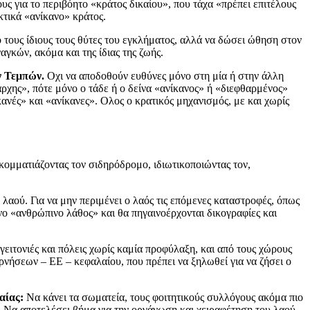
ς για το περιβόητο «κράτος δικαίου», που τάχα «πρέπει επιτέλους
κτικά «ανίκανο» κράτος.
τους ίδιους τους θύτες του εγκλήματος, αλλά να δώσει ώθηση στον
γκών, ακόμα και της ίδιας της ζωής.
ν Τεμπών.
Οχι να αποδοθούν ευθύνες μόνο στη μία ή στην άλλη
άρχης», πότε μόνο ο τάδε ή ο δείνα «ανίκανος» ή «διεφθαρμένος»
ανές» και «ανίκανες». Ολος ο κρατικός μηχανισμός, με και χωρίς
κομματιάζοντας τον σιδηρόδρομο, ιδιωτικοποιώντας τον,
λαού. Για να μην περιμένει ο λαός τις επόμενες καταστροφές, όπως
ενο «ανθρώπινο λάθος» και θα πηγαινοέρχονται δικογραφίες και
ειτονιές και πόλεις χωρίς καμία προφύλαξη, και από τους χώρους
ρνήσεων – ΕΕ – κεφαλαίου, που πρέπει να ξηλωθεί για να ζήσει ο
αίας:
Να κάνει τα σωματεία, τους φοιτητικούς συλλόγους ακόμα πιο
 Να αποτελέσει βήμα για την οργάνωση και χειραφέτηση του λαού,