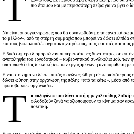
Τ
πιο έτοιμου και με περισσότερη πείρα για να βγει ο ί
Να είναι οι συγκεντρώσεις που θα οργανωθούν με τα εργατικά σωμα
το μέλλον», από τη στέρεη συμμαχία που μπορεί να δώσει ελπίδα σ
και τους βιοπαλαιστές αγροτοκτηνοτρόφους, τους φοιτητές και τους
Ειδικά σήμερα διαμορφώνονται περισσότερες δυνατότητες σε αυτήν 
ανυποληψία του εργοδοτικού – κυβερνητικού συνδικαλισμού, των ηγ
αποτυπωθεί στις διεκδικήσεις των εργαζομένων η αντιπαράθεση με 
Είναι στοίχημα να δώσει αυτός ο αγώνας ώθηση σε περισσότερους ε
δώσει ώθηση στην οργάνωση της πάλης «από τα κάτω», μέσα από τα 
πρωτοβουλίες οργάνωσης.
Τ
ο «οξυγόνο» που δίνει αυτή η μεγαλειώδης λαϊκή 
φιλοδοξούν ξανά να αξιοποιήσουν το κίνημα σαν ασα
πολιτική.
Επομένως, το στοίχημα είναι η σκέψη του λαού και της νεολαίας να