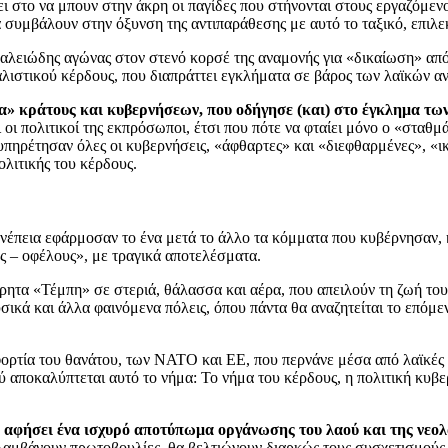
 στο να μπουν στην άκρη οι παγίδες που στήνονται στους εργαζόμενου
α συμβάλουν στην όξυνση της αντιπαράθεσης με αυτό το ταξικό, επιλε
αλειώδης αγώνας στον στενό κορσέ της αναμονής για «δικαίωση» από 
ιστικού κέρδους, που διαπράττει εγκλήματα σε βάρος των λαϊκών ανα
τα» κράτους και κυβερνήσεων, που οδήγησε (και) στο έγκλημα τω
οι πολιτικοί της εκπρόσωποι, έτσι που πότε να φταίει μόνο ο «σταθμ
υπηρέτησαν όλες οι κυβερνήσεις, «άφθαρτες» και «διεφθαρμένες», «ικ
ολιτικής του κέρδους.
υνέπεια εφάρμοσαν το ένα μετά το άλλο τα κόμματα που κυβέρνησαν, 
ς – οφέλους», με τραγικά αποτελέσματα.
ητα «Τέμπη» σε στεριά, θάλασσα και αέρα, που απειλούν τη ζωή του 
υσικά και άλλα φαινόμενα πόλεις, όπου πάντα θα αναζητείται το επόμ
ορτία του θανάτου, των ΝΑΤΟ και ΕΕ, που περνάνε μέσα από λαϊκές γ
ύ αποκαλύπτεται αυτό το νήμα: Το νήμα του κέρδους, η πολιτική κυβε
να αφήσει ένα ισχυρό αποτύπωμα οργάνωσης του λαού και της νεολ
λαμβάνουν πρωτοβουλίες, θα βελτιώνουν διαρκώς τους συσχετισμούς.