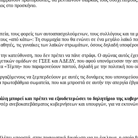
διος στο προσκήνιο.
τεία, τους φορείς των αυτοαπασχολούμενων, τους συλλόγους και τα μ
τους «από κάτω»: Τη συμμαχία που θα ενώνει σε ένα μεγάλο λαϊκό πο
 μαθητές, τις γυναίκες των λαϊκών στρωμάτων, όσους δηλαδή υποφέρο
την κατεύθυνση, που δεν πρέπει να πάνε στράφι. Ο αγώνας αυτός έχε
ετικών ομάδων σε ΓΣΕΕ και ΑΔΕΔΥ, που αφού υπονόμευσαν την απεργί
τα «Τέμπη» που παραμονεύουν παντού, δηλαδή με την πολιτική που ο
ργαζόμενους να ξεμπερδεύουν με αυτές τις δυνάμεις που υπονομεύουν
πρωτοβάθμια σωματεία, που και μπροστά σε αυτήν την απεργία έβγαλα
πάλη μπορεί και πρέπει να εξουδετερώσει το δηλητήριο της κυβερ
νσέρ ανεβοκατεβάσματος κυβερνήσεων και υπουργών, για να εκτονώνετ
 βλέπει μπροστά, στην πραγματική δικαίωση για το έγκλημα, η οποία