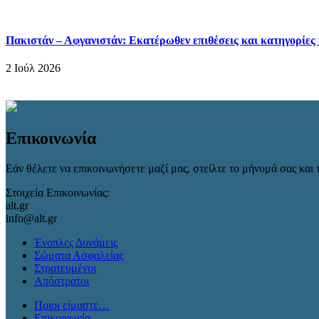
Πακιστάν – Αφγανιστάν: Εκατέρωθεν επιθέσεις και κατηγορίες
2 Ιούλ 2026
Επικοινωνία
Εάν θέλετε να επικοινωνήσετε μαζί μας, στείλτε το μήνυμά σας και τ
Στοιχεία Επικοινωνίας:
alt.gr
info@alt.gr
Ένοπλες Δυνάμεις
Σώματα Ασφαλείας
Στρατευμένοι
Απόστρατοι
Ποιοι είμαστε…
Επικοινωνία