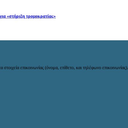
 για «στήριξη τρομοκρατίας»
α στοιχεία επικοινωνίας (όνομα, επίθετο, και τηλέφωνο επικοινωνίας)