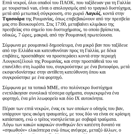
Επτά νεκροί, όλοι οπαδοί του ΠΑΟΚ, που ταξίδευαν για τη Γαλλία
με τουριστικό van, είναι ο απολογισμός από το τραγικό δυστύχημα,
μετά από μετωπική σύγκρουση, στο χωριό
Λαγκόζ
, κοντά στην
Τιμισοάρα
της Ρουμανίας, όπως επιβεβαιώνουν από την πρεσβεία
μας στο Βουκουρέστι. Στις 17:00, μεταβαίνει κλιμάκιο της
πρεσβείας στο σημείο του δυστυχήματος, το οποίο βρίσκεται,
οδικώς, 7 ώρες, μακριά, από την Ρουμανική πρωτεύουσα.
Σύμφωνα με ρουμανικό δημοσίευμα, ένα μικρό βαν που ταξίδευε
από την Ελλάδα και κατευθυνόταν προς τη Γαλλία, με δέκα
επιβάτες, προσπάθησε να προσπεράσει κοντά στην περιοχή
Λουγκοτζέλουλ της Ρουμανίας, και στην προσπάθειά του να
επανέλθει στη λωρίδα του, συγκρούστηκε με ένα βυτιοφόρο, μετά
εκσφενδονίστηκε στην αντίθετη κατεύθυνση όπου και
συγκρούστηκε με ένα φορτηγό.
Σύμφωνα με τα τοπικά ΜΜΕ, στο πολύνεκρο δυστύχημα
ενεπλάκησαν συνολικά τέσσερα οχήματα, συγκεκριμένα ένα
φορτηγό, ένα μίνι λεωφορείο και δύο ΙΧ αυτοκίνητα.
Πέραν των επτά νεκρών, ένας εκ των οποίων ο οδηγός του βαν,
υπάρχουν τρεις ακόμη τραυματίες, με τους δύο να είναι σε κρίσιμη
κατάσταση, ενώ ο τρίτος νοσηλεύεται με σοβαρά τραύματα.
Λόγω των κακών καιρικών συνθηκών δεν κατέστη δυνατό να
«σηκωθούν» ελικόπτερα ενώ όπως ανέφερε, μεταξύ άλλων, ο