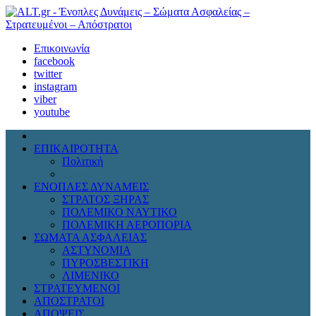
Επικοινωνία
facebook
twitter
instagram
viber
youtube
ΕΠΙΚΑΙΡΟΤΗΤΑ
Πολιτική
Διεθνή
ΕΝΟΠΛΕΣ ΔΥΝΑΜΕΙΣ
ΣΤΡΑΤΟΣ ΞΗΡΑΣ
ΠΟΛΕΜΙΚΟ ΝΑΥΤΙΚΟ
ΠΟΛΕΜΙΚΗ ΑΕΡΟΠΟΡΙΑ
ΣΩΜΑΤΑ ΑΣΦΑΛΕΙΑΣ
ΑΣΤΥΝΟΜΙΑ
ΠΥΡΟΣΒΕΣΤΙΚΗ
ΛΙΜΕΝΙΚΟ
ΣΤΡΑΤΕΥΜΕΝΟΙ
ΑΠΟΣΤΡΑΤΟΙ
ΑΠΟΨΕΙΣ