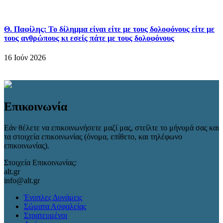
Θ. Παφίλης: Το δίλημμα είναι είτε με τους δολοφόνους είτε με
τους ανθρώπους κι εσείς πάτε με τους δολοφόνους
16 Ιούν 2026
Επικοινωνία
Εάν θέλετε να επικοινωνήσετε μαζί μας, στείλτε το μήνυμά σας και
τα στοιχεία επικοινωνίας (όνομα, επίθετο, και τηλέφωνο
επικοινωνίας).
Στοιχεία Επικοινωνίας:
alt.gr
info@alt.gr
Ένοπλες Δυνάμεις
Σώματα Ασφαλείας
Στρατευμένοι