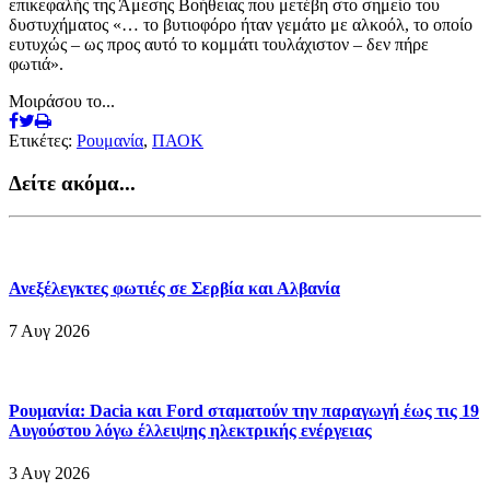
επικεφαλής της Άμεσης Βοήθειας που μετέβη στο σημείο του
δυστυχήματος «… το βυτιοφόρο ήταν γεμάτο με αλκοόλ, το οποίο
ευτυχώς – ως προς αυτό το κομμάτι τουλάχιστον – δεν πήρε
φωτιά».
Μοιράσου το...
Ετικέτες:
Ρουμανία
,
ΠΑΟΚ
Δείτε ακόμα...
Ανεξέλεγκτες φωτιές σε Σερβία και Αλβανία
7 Αυγ 2026
Ρουμανία: Dacia και Ford σταματούν την παραγωγή έως τις 19
Αυγούστου λόγω έλλειψης ηλεκτρικής ενέργειας
3 Αυγ 2026