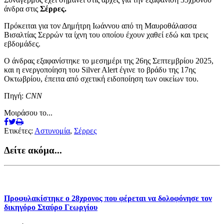
άνδρα στις
Σέρρες.
Πρόκειται για τον Δημήτρη Ιωάννου από τη Μαυροθάλασσα
Βισαλτίας Σερρών τα ίχνη του οποίου έχουν χαθεί εδώ και τρεις
εβδομάδες.
Ο άνδρας εξαφανίστηκε το μεσημέρι της 26ης Σεπτεμβρίου 2025,
και η ενεργοποίηση του Silver Alert έγινε το βράδυ της 17ης
Οκτωβρίου, έπειτα από σχετική ειδοποίηση των οικείων του.
Πηγή:
CNN
Μοιράσου το...
Ετικέτες:
Αστυνομία
,
Σέρρες
Δείτε ακόμα...
Προφυλακίστηκε ο 28χρονος που φέρεται να δολοφόνησε τον
δικηγόρο Σταύρο Γεωργίου