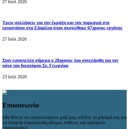
27 Ιούλ 2026
Τρεις συλλήψεις για την έκρηξη και την πυρκαγιά στο
εργοστάσιο στα Εξαμίλια όπου σκοτώθηκε 67χρονος εργάτης
27 Ιούλ 2026
Στον εισαγγελέα σήμερα ο 28χρονος που συνελήφθη για τον
φόνο του δικηγόρου Στ. Γεωργίου
23 Ιούλ 2026
Επικοινωνία
Εάν θέλετε να επικοινωνήσετε μαζί μας, στείλτε το μήνυμά σας και
τα στοιχεία επικοινωνίας (όνομα, επίθετο, και τηλέφωνο
επικοινωνίας).