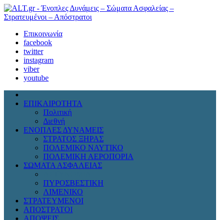
Επικοινωνία
facebook
twitter
instagram
viber
youtube
ΕΠΙΚΑΙΡΟΤΗΤΑ
Πολιτική
Διεθνή
ΕΝΟΠΛΕΣ ΔΥΝΑΜΕΙΣ
ΣΤΡΑΤΟΣ ΞΗΡΑΣ
ΠΟΛΕΜΙΚΟ ΝΑΥΤΙΚΟ
ΠΟΛΕΜΙΚΗ ΑΕΡΟΠΟΡΙΑ
ΣΩΜΑΤΑ ΑΣΦΑΛΕΙΑΣ
ΑΣΤΥΝΟΜΙΑ
ΠΥΡΟΣΒΕΣΤΙΚΗ
ΛΙΜΕΝΙΚΟ
ΣΤΡΑΤΕΥΜΕΝΟΙ
ΑΠΟΣΤΡΑΤΟΙ
ΑΠΟΨΕΙΣ