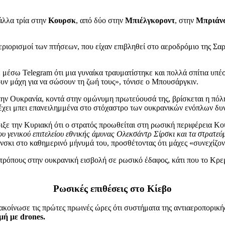
 άλλα τρία στην
Κουρσκ
, από δύο στην
Μπιέλγκοροντ
, στην
Μπριάν
εριορισμοί των πτήσεων, που είχαν επιβληθεί στο αεροδρόμιο της Σα
μέσω Telegram ότι μια γυναίκα τραυματίστηκε και πολλά σπίτια υπέσ
ουν μάχη για να σώσουν τη ζωή τους», τόνισε ο Μπουσάργκιν.
 την Ουκρανία, κοντά στην ομώνυμη πρωτεύουσά της, βρίσκεται η πό
 έχει μπει επανειλημμένα στο στόχαστρο των ουκρανικών ενόπλων δ
ιξε την Κυριακή ότι ο στρατός προωθείται στη ρωσική περιφέρεια Κο
ου γενικού επιτελείου εθνικής άμυνας Ολεκσάντρ Σίρσκι και τα στρατε
ένσκι στο καθημερινό μήνυμά του, προσθέτοντας ότι μάχες «συνεχίζον
τρόπους στην ουκρανική εισβολή σε ρωσικό έδαφος, κάτι που το Κρε
Ρωσικές επιθέσεις στο Κίεβο
νακοίνωσε τις πρώτες πρωινές ώρες ότι συστήματα της αντιαεροπορικ
ή με drones.