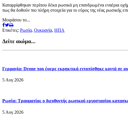
Καταρρίφθηκαν περίπου δέκα ρωσικά μη επανδρωμένα εναέρια οχήμ
πως θα δοθούν πιο πλήρη στοιχεία για το εύρος της νέας ρωσικής ε
Μοιράσου το...
Ετικέτες:
Ρωσία
,
Ουκρανία
,
ΗΠΑ
Δείτε ακόμα...
Γερμανία: Drone που έφερε εκρηκτικά εντοπίσθηκε κοντά σε ο
5 Αυγ 2026
Ρωσία: Τραυματίας ο διευθυντής ρωσικού εργοστασίου κατασκευ
5 Αυγ 2026