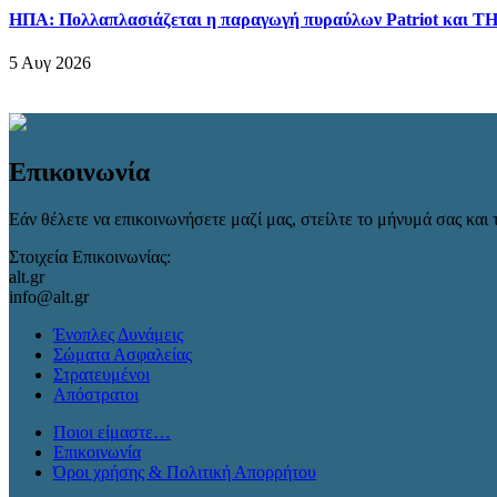
ΗΠΑ: Πολλαπλασιάζεται η παραγωγή πυραύλων Patriot και 
5 Αυγ 2026
Επικοινωνία
Εάν θέλετε να επικοινωνήσετε μαζί μας, στείλτε το μήνυμά σας και τ
Στοιχεία Επικοινωνίας:
alt.gr
info@alt.gr
Ένοπλες Δυνάμεις
Σώματα Ασφαλείας
Στρατευμένοι
Απόστρατοι
Ποιοι είμαστε…
Επικοινωνία
Όροι χρήσης & Πολιτική Απορρήτου