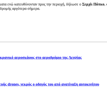
ατα ενώ κατευθύνονταν προς την περιοχή, δήλωσε ο
Σερχίι Πόπκο
,
πιδρομής αργότερα σήμερα.
υκρανικό αεροσκάφος στο αεροδρόμιο της Λειψίας
ής drones, νεκρός ο οδηγός του από ανατίναξη αυτοκινήτου