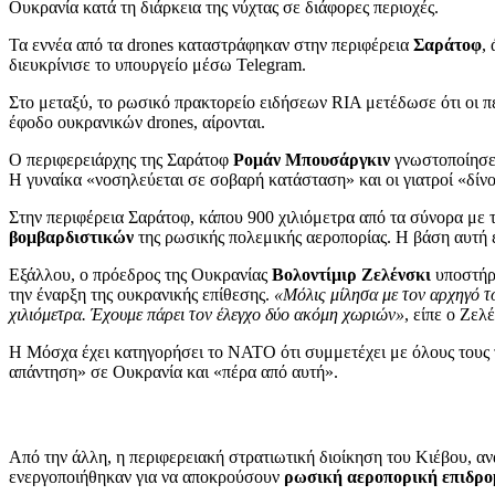
Ουκρανία κατά τη διάρκεια της νύχτας σε διάφορες περιοχές.
Τα εννέα από τα drones καταστράφηκαν στην περιφέρεια
Σαράτοφ
,
διευκρίνισε το υπουργείο μέσω Telegram.
Στο μεταξύ, το ρωσικό πρακτορείο ειδήσεων RIA μετέδωσε ότι οι π
έφοδο ουκρανικών drones, αίρονται.
Ο περιφερειάρχης της Σαράτοφ
Ρομάν Μπουσάργκιν
γνωστοποίησε 
Η γυναίκα «νοσηλεύεται σε σοβαρή κατάσταση» και οι γιατροί «δίν
Στην περιφέρεια Σαράτοφ, κάπου 900 χιλιόμετρα από τα σύνορα με
βομβαρδιστικών
της ρωσικής πολεμικής αεροπορίας. Η βάση αυτή
Εξάλλου, ο πρόεδρος της Ουκρανίας
Βολοντίμιρ Ζελένσκι
υποστήρ
την έναρξη της ουκρανικής επίθεσης.
«
Μόλις μίλησα με τον αρχηγό τ
χιλιόμετρα. Έχουμε πάρει τον έλεγχο δύο ακόμη χωριών
»
, είπε ο Ζελ
Η Μόσχα έχει κατηγορήσει το ΝΑΤΟ ότι συμμετέχει με όλους τους 
απάντηση» σε Ουκρανία και «πέρα από αυτή».
Από την άλλη, η περιφερειακή στρατιωτική διοίκηση του Κιέβου, α
ενεργοποιήθηκαν για να αποκρούσουν
ρωσική αεροπορική επιδρομ