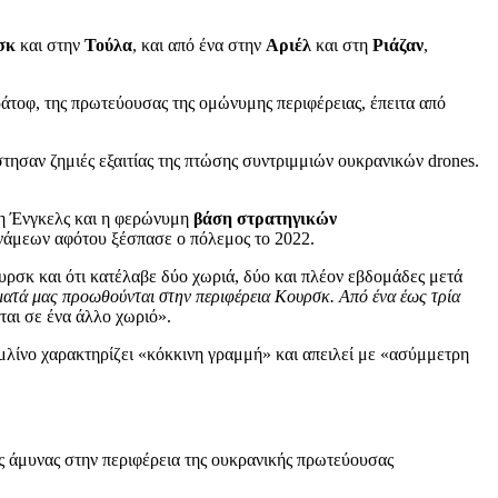
σκ
και στην
Τούλα
, και από ένα στην
Αριέλ
και στη
Ριάζαν
,
ράτοφ, της πρωτεύουσας της ομώνυμης περιφέρειας, έπειτα από
τησαν ζημιές εξαιτίας της πτώσης συντριμμιών ουκρανικών drones.
λη Ένγκελς και η φερώνυμη
βάση στρατηγικών
υνάμεων αφότου ξέσπασε ο πόλεμος το 2022.
υρσκ και ότι κατέλαβε δύο χωριά, δύο και πλέον εβδομάδες μετά
ύματά μας προωθούνται στην περιφέρεια Κουρσκ. Από ένα έως τρία
ται σε ένα άλλο χωριό».
μλίνο χαρακτηρίζει «κόκκινη γραμμή» και απειλεί με «ασύμμετρη
ής άμυνας στην περιφέρεια της ουκρανικής πρωτεύουσας