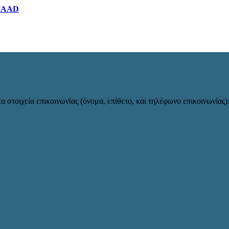
THAAD
α στοιχεία επικοινωνίας (όνομα, επίθετο, και τηλέφωνο επικοινωνίας)