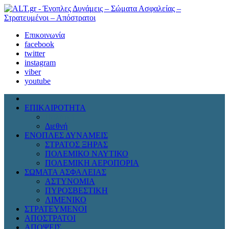
Επικοινωνία
facebook
twitter
instagram
viber
youtube
ΕΠΙΚΑΙΡΟΤΗΤΑ
Πολιτική
Διεθνή
ΕΝΟΠΛΕΣ ΔΥΝΑΜΕΙΣ
ΣΤΡΑΤΟΣ ΞΗΡΑΣ
ΠΟΛΕΜΙΚΟ ΝΑΥΤΙΚΟ
ΠΟΛΕΜΙΚΗ ΑΕΡΟΠΟΡΙΑ
ΣΩΜΑΤΑ ΑΣΦΑΛΕΙΑΣ
ΑΣΤΥΝΟΜΙΑ
ΠΥΡΟΣΒΕΣΤΙΚΗ
ΛΙΜΕΝΙΚΟ
ΣΤΡΑΤΕΥΜΕΝΟΙ
ΑΠΟΣΤΡΑΤΟΙ
ΑΠΟΨΕΙΣ