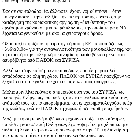
επίθεση. Αυτό κι αν είναι κοροϊδία!
Σαν σε σκυταλοδρομία, άλλωστε, έχουν νομοθετήσει – όταν
κυβερνούσαν – την ευελιξία, την εκ περιτροπής εργασία, την
κατάργηση της κυριακάτικης αργίας, τη «διευθέτηση» του
εργάσιμου χρόνου σε μια σειρά κλάδους, την οποία τώρα η ΝΔ
έρχεται να γενικεύσει με ακόμα χειρότερους όρους.
Ολοι μαζί στηρίζουν τη στρατηγική που η ΕΕ παρουσιάζει ως
«λυδία λίθο» για την ανταγωνιστικότητα των μονοπωλίων της, και
τη στροφή στην πολεμική οικονομία, η οποία βέβαια μένει στο
απυρόβλητο από ΠΑΣΟΚ και ΣΥΡΙΖΑ.
Αλλά και στην καύση των σκουπιδιών, που ήδη προκαλεί
αντιδράσεις σε όλη τη χώρα, ΠΑΣΟΚ και ΣΥΡΙΖΑ πασχίζουν να
ξεχαστεί ότι το έγκλημα έχει και τις δικές τους υπογραφές.
Μόλις πριν λίγα χρόνια ο σημερινός αρχηγός του ΣΥΡΙΖΑ, ως
υπουργός Ενέργειας, υπερασπιζόταν τα «εναλλακτικά καύσιμα»,
ανάμεσά τους και τα απορρίμματα, και επιχειρηματολογούσε υπέρ
της καύσης, ενώ το ΠΑΣΟΚ τη χαρακτήριζε «ορθή διαχείριση».
Μαζί με τη σημερινή κυβέρνηση έχουν στηρίξει την καύση ως
«πράσινη και ασφαλή Ενέργεια», έχουν ψηφίσει με χέρια και με
πόδια τη λεγόμενη «κυκλική οικονομία» στην ΕΕ, τη διαχείριση
των απορριμμάτων με κριτήριο την κερδοφορία των