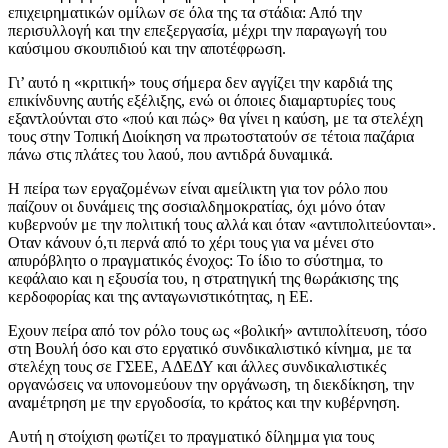
επιχειρηματικών ομίλων σε όλα της τα στάδια: Από την
περισυλλογή και την επεξεργασία, μέχρι την παραγωγή του
καύσιμου σκουπιδιού και την αποτέφρωση.
Γι’ αυτό η «κριτική» τους σήμερα δεν αγγίζει την καρδιά της
επικίνδυνης αυτής εξέλιξης, ενώ οι όποιες διαμαρτυρίες τους
εξαντλούνται στο «πού και πώς» θα γίνει η καύση, με τα στελέχη
τους στην Τοπική Διοίκηση να πρωτοστατούν σε τέτοια παζάρια
πάνω στις πλάτες του λαού, που αντιδρά δυναμικά.
Η πείρα των εργαζομένων είναι αμείλικτη για τον ρόλο που
παίζουν οι δυνάμεις της σοσιαλδημοκρατίας, όχι μόνο όταν
κυβερνούν με την πολιτική τους αλλά και όταν «αντιπολιτεύονται».
Οταν κάνουν ό,τι περνά από το χέρι τους για να μένει στο
απυρόβλητο ο πραγματικός ένοχος: Το ίδιο το σύστημα, το
κεφάλαιο και η εξουσία του, η στρατηγική της θωράκισης της
κερδοφορίας και της ανταγωνιστικότητας, η ΕΕ.
Εχουν πείρα από τον ρόλο τους ως «βολική» αντιπολίτευση, τόσο
στη Βουλή όσο και στο εργατικό συνδικαλιστικό κίνημα, με τα
στελέχη τους σε ΓΣΕΕ, ΑΔΕΔΥ και άλλες συνδικαλιστικές
οργανώσεις να υπονομεύουν την οργάνωση, τη διεκδίκηση, την
αναμέτρηση με την εργοδοσία, το κράτος και την κυβέρνηση.
Αυτή η στοίχιση φωτίζει το πραγματικό δίλημμα για τους