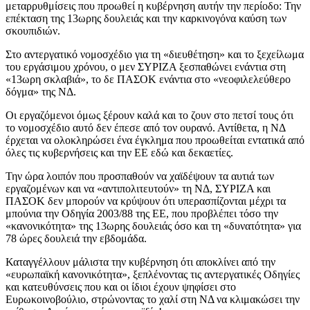
μεταρρυθμίσεις που προωθεί η κυβέρνηση αυτήν την περίοδο: Την
επέκταση της 13ωρης δουλειάς και την καρκινογόνα καύση των
σκουπιδιών.
Στο αντεργατικό νομοσχέδιο για τη «διευθέτηση» και το ξεχείλωμα
του εργάσιμου χρόνου, ο μεν ΣΥΡΙΖΑ ξεσπαθώνει ενάντια στη
«13ωρη σκλαβιά», το δε ΠΑΣΟΚ ενάντια στο «νεοφιλελεύθερο
δόγμα» της ΝΔ.
Οι εργαζόμενοι όμως ξέρουν καλά και το ζουν στο πετσί τους ότι
το νομοσχέδιο αυτό δεν έπεσε από τον ουρανό. Αντίθετα, η ΝΔ
έρχεται να ολοκληρώσει ένα έγκλημα που προωθείται εντατικά από
όλες τις κυβερνήσεις και την ΕΕ εδώ και δεκαετίες.
Την ώρα λοιπόν που προσπαθούν να χαϊδέψουν τα αυτιά των
εργαζομένων και να «αντιπολιτευτούν» τη ΝΔ, ΣΥΡΙΖΑ και
ΠΑΣΟΚ δεν μπορούν να κρύψουν ότι υπερασπίζονται μέχρι τα
μπούνια την Οδηγία 2003/88 της ΕΕ, που προβλέπει τόσο την
«κανονικότητα» της 13ωρης δουλειάς όσο και τη «δυνατότητα» για
78 ώρες δουλειά την εβδομάδα.
Καταγγέλλουν μάλιστα την κυβέρνηση ότι αποκλίνει από την
«ευρωπαϊκή κανονικότητα», ξεπλένοντας τις αντεργατικές Οδηγίες
και κατευθύνσεις που και οι ίδιοι έχουν ψηφίσει στο
Ευρωκοινοβούλιο, στρώνοντας το χαλί στη ΝΔ να κλιμακώσει την