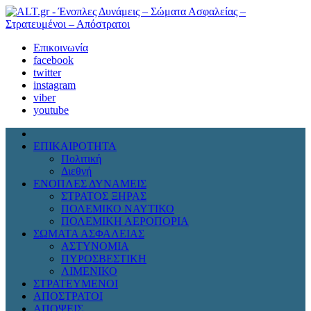
Επικοινωνία
facebook
twitter
instagram
viber
youtube
ΕΠΙΚΑΙΡΟΤΗΤΑ
Πολιτική
Διεθνή
ΕΝΟΠΛΕΣ ΔΥΝΑΜΕΙΣ
ΣΤΡΑΤΟΣ ΞΗΡΑΣ
ΠΟΛΕΜΙΚΟ ΝΑΥΤΙΚΟ
ΠΟΛΕΜΙΚΗ ΑΕΡΟΠΟΡΙΑ
ΣΩΜΑΤΑ ΑΣΦΑΛΕΙΑΣ
ΑΣΤΥΝΟΜΙΑ
ΠΥΡΟΣΒΕΣΤΙΚΗ
ΛΙΜΕΝΙΚΟ
ΣΤΡΑΤΕΥΜΕΝΟΙ
ΑΠΟΣΤΡΑΤΟΙ
ΑΠΟΨΕΙΣ