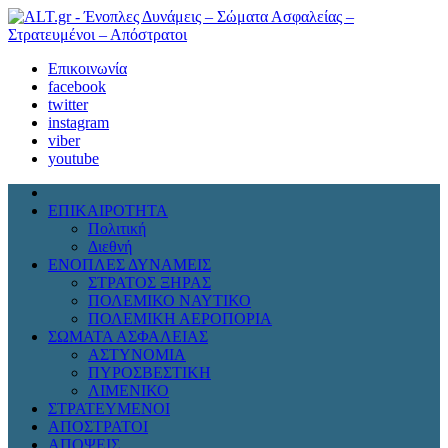
Επικοινωνία
facebook
twitter
instagram
viber
youtube
ΕΠΙΚΑΙΡΟΤΗΤΑ
Πολιτική
Διεθνή
ΕΝΟΠΛΕΣ ΔΥΝΑΜΕΙΣ
ΣΤΡΑΤΟΣ ΞΗΡΑΣ
ΠΟΛΕΜΙΚΟ ΝΑΥΤΙΚΟ
ΠΟΛΕΜΙΚΗ ΑΕΡΟΠΟΡΙΑ
ΣΩΜΑΤΑ ΑΣΦΑΛΕΙΑΣ
ΑΣΤΥΝΟΜΙΑ
ΠΥΡΟΣΒΕΣΤΙΚΗ
ΛΙΜΕΝΙΚΟ
ΣΤΡΑΤΕΥΜΕΝΟΙ
ΑΠΟΣΤΡΑΤΟΙ
ΑΠΟΨΕΙΣ