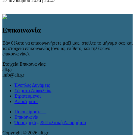
27 Ιανουαρίου 2026 | 20:47
Επικοινωνία
Εάν θέλετε να επικοινωνήσετε μαζί μας, στείλτε το μήνυμά σας και
τα στοιχεία επικοινωνίας (όνομα, επίθετο, και τηλέφωνο
επικοινωνίας).
Στοιχεία Επικοινωνίας:
alt.gr
info@alt.gr
Ένοπλες Δυνάμεις
Σώματα Ασφαλείας
Στρατευμένοι
Απόστρατοι
Ποιοι είμαστε…
Επικοινωνία
Όροι χρήσης & Πολιτική Απορρήτου
Copyright © 2026 alt.gr