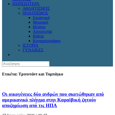
ΠΕΡΙΣΣΟΤΕΡΑ
ΑΘΛΗΤΙΣΜΟΣ
ΠΟΛΙΤΙΣΜΟΣ
Εικαστικά
Μουσική
Θέατρο
Λογοτεχνία
Βιβλίο
Κινηματογράφος
ΙΣΤΟΡΙΑ
ΓΥΝΑΙΚΕΣ
Ετικέτα: Τρινιντάντ και Τομπάγκο
Οι οικογένειες δύο ανδρών που σκοτώθηκαν από
αμερικανικό πλήγμα στην Καραϊβική ζητούν
αποζημίωση από τις ΗΠΑ