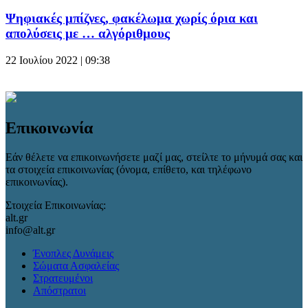
Ψηφιακές μπίζνες, φακέλωμα χωρίς όρια και
απολύσεις με … αλγόριθμους
22 Ιουλίου 2022 | 09:38
Επικοινωνία
Εάν θέλετε να επικοινωνήσετε μαζί μας, στείλτε το μήνυμά σας και
τα στοιχεία επικοινωνίας (όνομα, επίθετο, και τηλέφωνο
επικοινωνίας).
Στοιχεία Επικοινωνίας:
alt.gr
info@alt.gr
Ένοπλες Δυνάμεις
Σώματα Ασφαλείας
Στρατευμένοι
Απόστρατοι