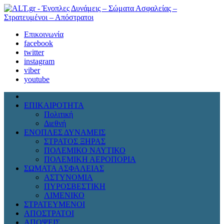
Επικοινωνία
facebook
twitter
instagram
viber
youtube
ΕΠΙΚΑΙΡΟΤΗΤΑ
Πολιτική
Διεθνή
ΕΝΟΠΛΕΣ ΔΥΝΑΜΕΙΣ
ΣΤΡΑΤΟΣ ΞΗΡΑΣ
ΠΟΛΕΜΙΚΟ ΝΑΥΤΙΚΟ
ΠΟΛΕΜΙΚΗ ΑΕΡΟΠΟΡΙΑ
ΣΩΜΑΤΑ ΑΣΦΑΛΕΙΑΣ
ΑΣΤΥΝΟΜΙΑ
ΠΥΡΟΣΒΕΣΤΙΚΗ
ΛΙΜΕΝΙΚΟ
ΣΤΡΑΤΕΥΜΕΝΟΙ
ΑΠΟΣΤΡΑΤΟΙ
ΑΠΟΨΕΙΣ