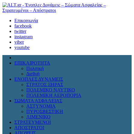
Επικοινωνία
facebook
twitter
instagram
viber
youtube
ΕΠΙΚΑΙΡΟΤΗΤΑ
Πολιτική
Διεθνή
ΕΝΟΠΛΕΣ ΔΥΝΑΜΕΙΣ
ΣΤΡΑΤΟΣ ΞΗΡΑΣ
ΠΟΛΕΜΙΚΟ ΝΑΥΤΙΚΟ
ΠΟΛΕΜΙΚΗ ΑΕΡΟΠΟΡΙΑ
ΣΩΜΑΤΑ ΑΣΦΑΛΕΙΑΣ
ΑΣΤΥΝΟΜΙΑ
ΠΥΡΟΣΒΕΣΤΙΚΗ
ΛΙΜΕΝΙΚΟ
ΣΤΡΑΤΕΥΜΕΝΟΙ
ΑΠΟΣΤΡΑΤΟΙ
ΑΠΟΨΕΙΣ