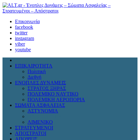
Επικοινωνία
facebook
twitter
instagram
viber
youtube
ΕΠΙΚΑΙΡΟΤΗΤΑ
Πολιτική
Διεθνή
ΕΝΟΠΛΕΣ ΔΥΝΑΜΕΙΣ
ΣΤΡΑΤΟΣ ΞΗΡΑΣ
ΠΟΛΕΜΙΚΟ ΝΑΥΤΙΚΟ
ΠΟΛΕΜΙΚΗ ΑΕΡΟΠΟΡΙΑ
ΣΩΜΑΤΑ ΑΣΦΑΛΕΙΑΣ
ΑΣΤΥΝΟΜΙΑ
ΠΥΡΟΣΒΕΣΤΙΚΗ
ΛΙΜΕΝΙΚΟ
ΣΤΡΑΤΕΥΜΕΝΟΙ
ΑΠΟΣΤΡΑΤΟΙ
ΑΠΟΨΕΙΣ