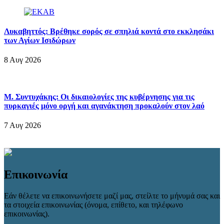
Λυκαβηττός: Βρέθηκε σορός σε σπηλιά κοντά στο εκκλησάκι
των Αγίων Ισιδώρων
8 Αυγ 2026
Μ. Συντυχάκης: Οι δικαιολογίες της κυβέρνησης για τις
πυρκαγιές μόνο οργή και αγανάκτηση προκαλούν στον λαό
7 Αυγ 2026
Επικοινωνία
Εάν θέλετε να επικοινωνήσετε μαζί μας, στείλτε το μήνυμά σας και
τα στοιχεία επικοινωνίας (όνομα, επίθετο, και τηλέφωνο
επικοινωνίας).