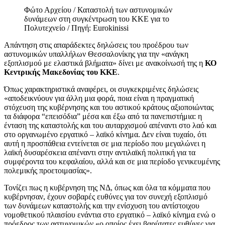
Φώτο Αρχείου / Καταστολή των αστυνομικών
δυνάμεων στη συγκέντρωση του ΚΚΕ για το
Πολυτεχνείο / Πηγή: Eurokinissi
Απάντηση στις απαράδεκτες δηλώσεις του προέδρου των
αστυνομικών υπαλλήλων Θεσσαλονίκης για την «ανάγκη
εξοπλισμού με ελαστικά βλήματα» δίνει με ανακοίνωσή της η
ΚΟ
Κεντρικής Μακεδονίας του ΚΚΕ
.
Όπως χαρακτηριστικά αναφέρει, οι συγκεκριμένες δηλώσεις
«αποδεικνύουν για άλλη μια φορά, ποια είναι η πραγματική
στόχευση της κυβέρνησης και του αστικού κράτους αξιοποιώντας
τα διάφορα “επεισόδια” μέσα και έξω από τα πανεπιστήμια: η
ένταση της καταστολής και του αυταρχισμού απέναντι στο λαό και
στο οργανωμένο εργατικό – λαϊκό κίνημα. Δεν είναι τυχαίο, ότι
αυτή η προσπάθεια εντείνεται σε μια περίοδο που μεγαλώνει η
λαϊκή δυσαρέσκεια απέναντι στην αντιλαϊκή πολιτική για τα
συμφέροντα του κεφαλαίου, αλλά και σε μια περίοδο γενικευμένης
πολεμικής προετοιμασίας».
Τονίζει πως η κυβέρνηση της ΝΔ, όπως και όλα τα κόμματα που
κυβέρνησαν, έχουν σοβαρές ευθύνες για τον συνεχή εξοπλισμό
των δυνάμεων καταστολής και την ενίσχυση του αντίστοιχου
νομοθετικού πλαισίου ενάντια στο εργατικό – λαϊκό κίνημα ενώ ο
πρόεδρος των αστυνομικών «ο οποίος έχει βαρύτατες ευθύνες για