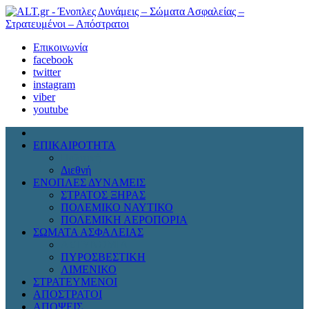
Επικοινωνία
facebook
twitter
instagram
viber
youtube
ΕΠΙΚΑΙΡΟΤΗΤΑ
Πολιτική
Διεθνή
ΕΝΟΠΛΕΣ ΔΥΝΑΜΕΙΣ
ΣΤΡΑΤΟΣ ΞΗΡΑΣ
ΠΟΛΕΜΙΚΟ ΝΑΥΤΙΚΟ
ΠΟΛΕΜΙΚΗ ΑΕΡΟΠΟΡΙΑ
ΣΩΜΑΤΑ ΑΣΦΑΛΕΙΑΣ
ΑΣΤΥΝΟΜΙΑ
ΠΥΡΟΣΒΕΣΤΙΚΗ
ΛΙΜΕΝΙΚΟ
ΣΤΡΑΤΕΥΜΕΝΟΙ
ΑΠΟΣΤΡΑΤΟΙ
ΑΠΟΨΕΙΣ