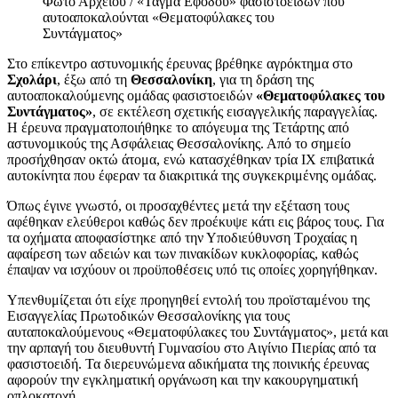
Φώτο Αρχείου / «Τάγμα Εφόδου» φασιστοειδών που
αυτοαποκαλούνται «Θεματοφύλακες του
Συντάγματος»
Στο επίκεντρο αστυνομικής έρευνας βρέθηκε αγρόκτημα στο
Σχολάρι
, έξω από τη
Θεσσαλονίκη
, για τη δράση της
αυτοαποκαλούμενης ομάδας φασιστοειδών
«Θεματοφύλακες του
Συντάγματος»
, σε εκτέλεση σχετικής εισαγγελικής παραγγελίας.
Η έρευνα πραγματοποιήθηκε το απόγευμα της Τετάρτης από
αστυνομικούς της Ασφάλειας Θεσσαλονίκης. Από το σημείο
προσήχθησαν οκτώ άτομα, ενώ κατασχέθηκαν τρία ΙΧ επιβατικά
αυτοκίνητα που έφεραν τα διακριτικά της συγκεκριμένης ομάδας.
Όπως έγινε γνωστό, οι προσαχθέντες μετά την εξέταση τους
αφέθηκαν ελεύθεροι καθώς δεν προέκυψε κάτι εις βάρος τους. Για
τα οχήματα αποφασίστηκε από την Υποδιεύθυνση Τροχαίας η
αφαίρεση των αδειών και των πινακίδων κυκλοφορίας, καθώς
έπαψαν να ισχύουν οι προϋποθέσεις υπό τις οποίες χορηγήθηκαν.
Υπενθυμίζεται ότι είχε προηγηθεί εντολή του προϊσταμένου της
Εισαγγελίας Πρωτοδικών Θεσσαλονίκης για τους
αυταποκαλούμενους «Θεματοφύλακες του Συντάγματος», μετά και
την αρπαγή του διευθυντή Γυμνασίου στο Αιγίνιο Πιερίας από τα
φασιστοειδή. Τα διερευνώμενα αδικήματα της ποινικής έρευνας
αφορούν την εγκληματική οργάνωση και την κακουργηματική
οπλοκατοχή.