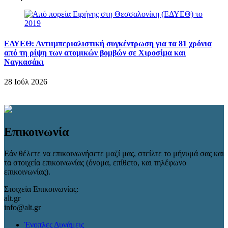
ΕΔΥΕΘ: Αντιιμπεριαλιστική συγκέντρωση για τα 81 χρόνια
από τη ρίψη των ατομικών βομβών σε Χιροσίμα και
Ναγκασάκι
28 Ιούλ 2026
Επικοινωνία
Εάν θέλετε να επικοινωνήσετε μαζί μας, στείλτε το μήνυμά σας και
τα στοιχεία επικοινωνίας (όνομα, επίθετο, και τηλέφωνο
επικοινωνίας).
Στοιχεία Επικοινωνίας:
alt.gr
info@alt.gr
Ένοπλες Δυνάμεις