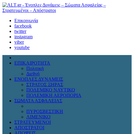
Επικοινωνία
facebook
twitter
instagram
viber
youtube
ΕΠΙΚΑΙΡΟΤΗΤΑ
Πολιτική
Διεθνή
ΕΝΟΠΛΕΣ ΔΥΝΑΜΕΙΣ
ΣΤΡΑΤΟΣ ΞΗΡΑΣ
ΠΟΛΕΜΙΚΟ ΝΑΥΤΙΚΟ
ΠΟΛΕΜΙΚΗ ΑΕΡΟΠΟΡΙΑ
ΣΩΜΑΤΑ ΑΣΦΑΛΕΙΑΣ
ΑΣΤΥΝΟΜΙΑ
ΠΥΡΟΣΒΕΣΤΙΚΗ
ΛΙΜΕΝΙΚΟ
ΣΤΡΑΤΕΥΜΕΝΟΙ
ΑΠΟΣΤΡΑΤΟΙ
ΑΠΟΨΕΙΣ