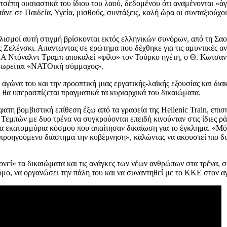
τσέπη ουσιαστικά του ίδιου του λαού, δεδομένου ότι αναμένονται «άγ
άνε σε Παιδεία, Υγεία, μισθούς, συντάξεις, καλή ώρα οι συνταξιούχ
πλισμοί αυτή στιγμή βρίσκονται εκτός ελληνικών συνόρων, από τη Σα
Ζελένσκι. Απαντώντας σε ερώτημα που δέχθηκε για τις αμυντικές ανά
ΠΑ Ντόναλντ Τραμπ αποκαλεί «φίλο» τον Τούρκο ηγέτη, ο Θ. Κωτσαντ
θεωρείται «ΝΑΤΟική σύμμαχος».
 αγώνα του και την προοπτική μιας εργατικής-λαϊκής εξουσίας και δι
ι θα υπερασπίζεται πραγματικά τα κυριαρχικά του δικαιώματα.
η βομβιστική επίθεση έξω από τα γραφεία της Hellenic Train, επιση
εμπών με δυο τρένα να συγκρούονται επειδή κινούνταν στις ίδιες ρά
τα εκατομμύρια κόσμου που απαίτησαν δικαίωση για το έγκλημα. «Μόν
 προηγούμενο διάστημα την κυβέρνηση», καλώντας να ακουστεί πιο δυ
ονεί» τα δικαιώματα και τις ανάγκες των νέων ανθρώπων στα τρένα,
ρόμο, να οργανώσει την πάλη του και να συναντηθεί με το ΚΚΕ στον α