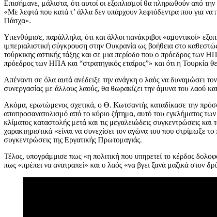
Επισήμανε, μάλιστα, ότι αυτοί οι εξοπλισμοί θα πληρωθούν από την 
«Με λεφτά που κατά τ’ άλλα δεν υπάρχουν λεφτόδεντρα που για να π
Πάσχα».
Υπενθύμισε, παράλληλα, ότι και άλλοι πανάκριβοι «αμυντικοί» εξο
ιμπεριαλιστική σύγκρουση στην Ουκρανία ως βοήθεια στο καθεστώς 
τούρκικης αστικής τάξης και σε μια περίοδο που ο πρόεδρος των Η
πρόεδρος των ΗΠΑ και “στρατηγικός εταίρος”» και ότι η Τουρκία 
Απέναντι σε όλα αυτά ανέδειξε την ανάγκη ο λαός να δυναμώσει τον
συνεργασίας με άλλους λαούς, θα θωρακίζει την άμυνα του λαού κα
Ακόμα, ερωτώμενος σχετικά, ο Θ. Κωτσαντής καταδίκασε την πρόσφατ
αποπροσανατολισμό από το κύριο ζήτημα, αυτό του εγκλήματος των Τ
κλίματος καταστολής μετά και τις μεγαλειώδεις συγκεντρώσεις και 
χαρακτηριστικά «είναι να συνεχίσει τον αγώνα του που στρίμωξε το
συγκεντρώσεις της Εργατικής Πρωτομαγιάς.
Τέλος, υπογράμμισε πως «η πολιτική που υπηρετεί το κέρδος δολοφ
πως «πρέπει να ανατραπεί» και ο λαός «να βγει ξανά μαζικά στον δ