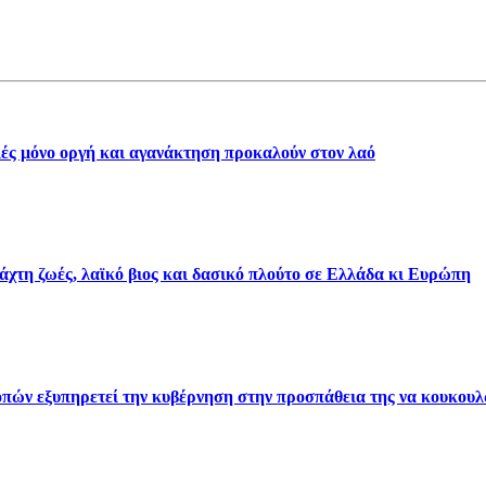
γιές μόνο οργή και αγανάκτηση προκαλούν στον λαό
τάχτη ζωές, λαϊκό βιος και δασικό πλούτο σε Ελλάδα κι Ευρώπη
ών εξυπηρετεί την κυβέρνηση στην προσπάθεια της να κουκουλώ