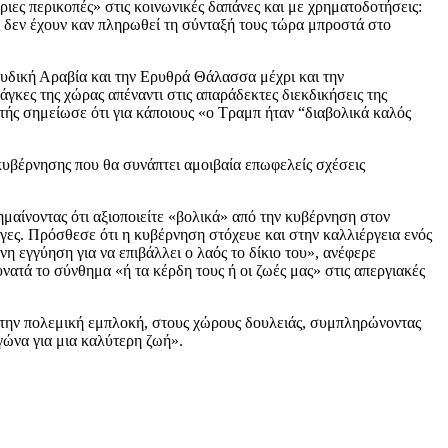
ριες περικοπές» στις κοινωνικές δαπάνες και με χρηματοδοτήσεις:
οι δεν έχουν καν πληρωθεί τη σύνταξή τους τώρα μπροστά στο
ουδική Αραβία και την Ερυθρά Θάλασσα μέχρι και την
γκες της χώρας απέναντι στις απαράδεκτες διεκδικήσεις της
ής σημείωσε ότι για κάποιους «ο Τραμπ ήταν “διαβολικά καλός
ακυβέρνησης που θα συνάπτει αμοιβαία επωφελείς σχέσεις
μαίνοντας ότι αξιοποιείτε «βολικά» από την κυβέρνηση στον
γες. Πρόσθεσε ότι η κυβέρνηση στόχευε και στην καλλιέργεια ενός
η εγγύηση για να επιβάλλει ο λαός το δίκιο του», ανέφερε
νατά το σύνθημα «ή τα κέρδη τους ή οι ζωές μας» στις απεργιακές
 στην πολεμική εμπλοκή, στους χώρους δουλειάς, συμπληρώνοντας
γώνα για μια καλύτερη ζωή».