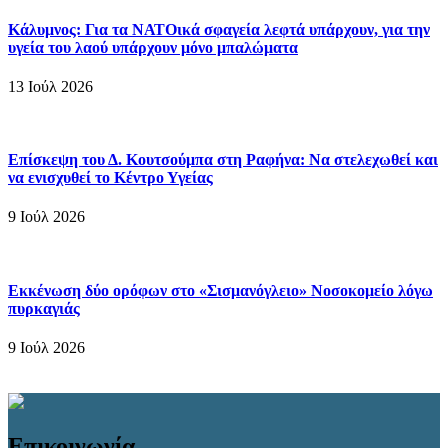
Κάλυμνος: Για τα ΝΑΤΟικά σφαγεία λεφτά υπάρχουν, για την
υγεία του λαού υπάρχουν μόνο μπαλώματα
13 Ιούλ 2026
Επίσκεψη του Δ. Κουτσούμπα στη Ραφήνα: Να στελεχωθεί και
να ενισχυθεί το Κέντρο Υγείας
9 Ιούλ 2026
Εκκένωση δύο ορόφων στο «Σισμανόγλειο» Νοσοκομείο λόγω
πυρκαγιάς
9 Ιούλ 2026
Επικοινωνία