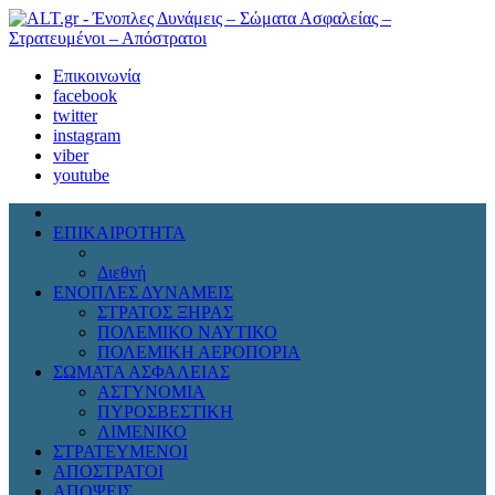
Επικοινωνία
facebook
twitter
instagram
viber
youtube
ΕΠΙΚΑΙΡΟΤΗΤΑ
Πολιτική
Διεθνή
ΕΝΟΠΛΕΣ ΔΥΝΑΜΕΙΣ
ΣΤΡΑΤΟΣ ΞΗΡΑΣ
ΠΟΛΕΜΙΚΟ ΝΑΥΤΙΚΟ
ΠΟΛΕΜΙΚΗ ΑΕΡΟΠΟΡΙΑ
ΣΩΜΑΤΑ ΑΣΦΑΛΕΙΑΣ
ΑΣΤΥΝΟΜΙΑ
ΠΥΡΟΣΒΕΣΤΙΚΗ
ΛΙΜΕΝΙΚΟ
ΣΤΡΑΤΕΥΜΕΝΟΙ
ΑΠΟΣΤΡΑΤΟΙ
ΑΠΟΨΕΙΣ